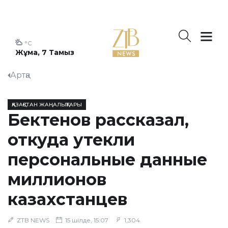
°C
Жұма, 7 Тамыз
Артқа
ҚАЗАҚСТАН ЖАҢАЛЫҚТАРЫ
Бектенов рассказал,
откуда утекли
персональные данные
миллионов
казахстанцев
ZTB NEWS
15 шілде, 15:07
1,304