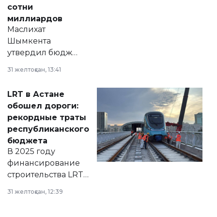
сотни
миллиардов
Маслихат
Шымкента
утвердил бюджет
города на 2026–
31 желтоқсан, 13:41
2028 годы.
Соответствующий
LRT в Астане
документ
обошел дороги:
появился в базе
рекордные траты
нормативных
республиканского
правовых актов и
бюджета
на сайте маслихат
В 2025 году
города.
финансирование
строительства LRT
в Астане из
31 желтоқсан, 12:39
республиканского
бюджета достигло