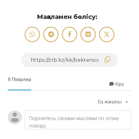
Мақаламен бөлісу:
0 Пікірлер
Кіру
Ең жаңасы