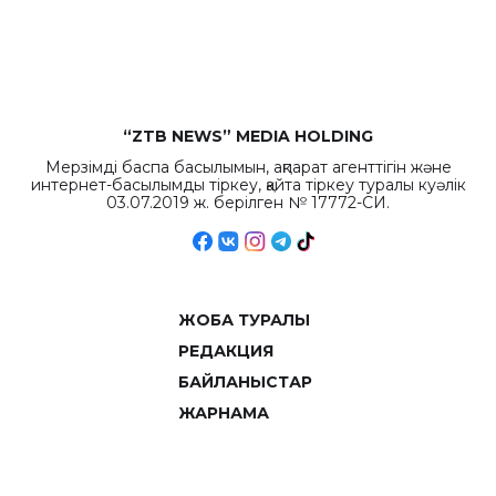
рекордных
объемов.
“ZTB NEWS” MEDIA HOLDING
Мерзімді баспа басылымын, ақпарат агенттігін және
интернет-басылымды тіркеу, қайта тіркеу туралы куәлік
03.07.2019 ж. берілген № 17772-СИ.
ЖОБА ТУРАЛЫ
РЕДАКЦИЯ
БАЙЛАНЫСТАР
ЖАРНАМА