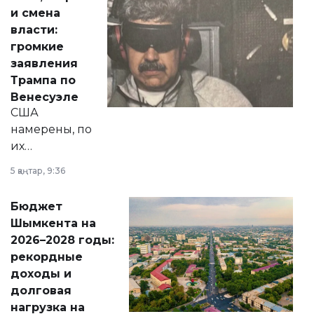
от слухов о
и смена
политических
власти:
реформах до
громкие
вопросов армии,
заявления
экономики и
Трампа по
личного здоровья.
Венесуэле
США
намерены, по
их
утверждению,
5 қаңтар, 9:36
принести
свободу
Бюджет
народу
Шымкента на
Венесуэлы.
2026–2028 годы:
рекордные
доходы и
долговая
нагрузка на