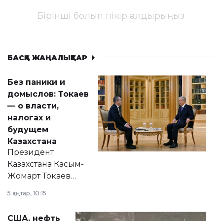
Бірінші болып пікір қалдырыңыз
БАСҚА ЖАҢАЛЫҚТАР
Без паники и
домыслов: Токаев
— о власти,
налогах и
будущем
Казахстана
Президент
Казахстана Касым-
Жомарт Токаев
прокомментировал
5 қаңтар, 10:15
сразу несколько
актуальных тем —
США, нефть