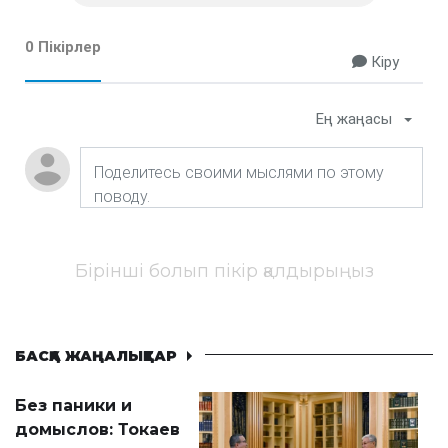
0 Пікірлер
Кіру
Ең жаңасы
Бірінші болып пікір қалдырыңыз
БАСҚА ЖАҢАЛЫҚТАР
Без паники и
домыслов: Токаев