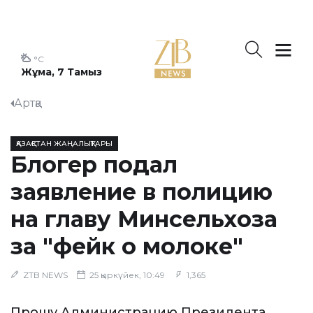
°C
Жұма, 7 Тамыз
Артқа
ҚАЗАҚСТАН ЖАҢАЛЫҚТАРЫ
Блогер подал
заявление в полицию
на главу Минсельхоза
за "фейк о молоке"
ZTB NEWS
25 қыркүйек, 10:49
1,365
Прошу Администрацию Президента