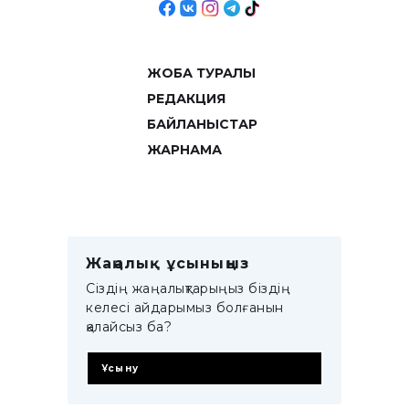
ЖОБА ТУРАЛЫ
РЕДАКЦИЯ
БАЙЛАНЫСТАР
ЖАРНАМА
Жаңалық ұсыныңыз
Сіздің жаңалықтарыңыз біздің
келесі айдарымыз болғанын
қалайсыз ба?
Ұсыну