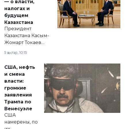
— о власти,
налогах и
будущем
Казахстана
Президент
Казахстана Касым-
Жомарт Токаев
прокомментировал
5 қаңтар, 10:15
сразу несколько
актуальных тем —
США, нефть
от слухов о
и смена
политических
власти:
реформах до
громкие
вопросов армии,
заявления
экономики и
Трампа по
личного здоровья.
Венесуэле
США
намерены, по
их