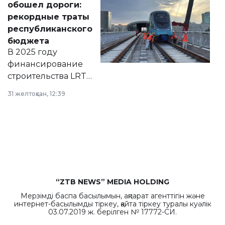
обошел дороги:
появился в базе
рекордные траты
нормативных
республиканского
правовых актов и
бюджета
на сайте маслихат
В 2025 году
города.
финансирование
строительства LRT
в Астане из
31 желтоқсан, 12:39
республиканского
бюджета достигло
рекордных
объемов.
“ZTB NEWS” MEDIA HOLDING
Мерзімді баспа басылымын, ақпарат агенттігін және
интернет-басылымды тіркеу, қайта тіркеу туралы куәлік
03.07.2019 ж. берілген № 17772-СИ.