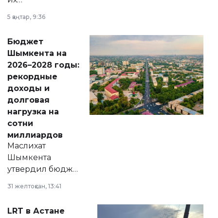
утверждению,
5 қаңтар, 9:36
принести
свободу
Бюджет
народу
Шымкента на
Венесуэлы.
2026–2028 годы:
рекордные
доходы и
долговая
нагрузка на
сотни
миллиардов
Маслихат
Шымкента
утвердил бюджет
города на 2026–
31 желтоқсан, 13:41
2028 годы.
Соответствующий
LRT в Астане
документ