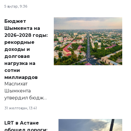
утверждению,
5 қаңтар, 9:36
принести
свободу
Бюджет
народу
Шымкента на
Венесуэлы.
2026–2028 годы:
рекордные
доходы и
долговая
нагрузка на
сотни
миллиардов
Маслихат
Шымкента
утвердил бюджет
города на 2026–
31 желтоқсан, 13:41
2028 годы.
Соответствующий
LRT в Астане
документ
обошел дороги: