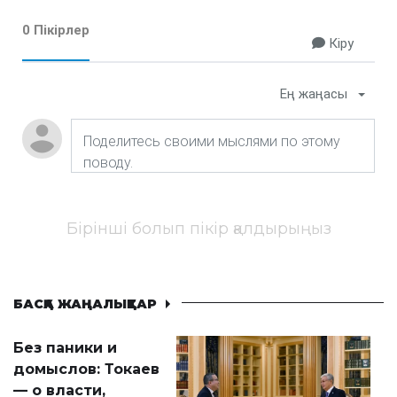
0 Пікірлер
Кіру
Ең жаңасы
Бірінші болып пікір қалдырыңыз
БАСҚА ЖАҢАЛЫҚТАР
Без паники и
домыслов: Токаев
— о власти,