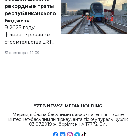
появился в базе
рекордные траты
нормативных
республиканского
правовых актов и
бюджета
на сайте маслихат
В 2025 году
города.
финансирование
строительства LRT
в Астане из
31 желтоқсан, 12:39
республиканского
бюджета достигло
рекордных
объемов.
“ZTB NEWS” MEDIA HOLDING
Мерзімді баспа басылымын, ақпарат агенттігін және
интернет-басылымды тіркеу, қайта тіркеу туралы куәлік
03.07.2019 ж. берілген № 17772-СИ.