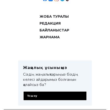
ЖОБА ТУРАЛЫ
РЕДАКЦИЯ
БАЙЛАНЫСТАР
ЖАРНАМА
Жаңалық ұсыныңыз
Сіздің жаңалықтарыңыз біздің
келесі айдарымыз болғанын
қалайсыз ба?
Ұсыну