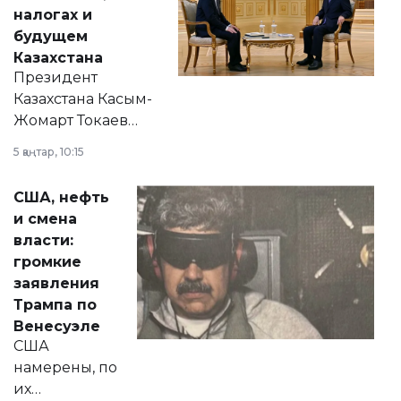
налогах и
будущем
Казахстана
Президент
Казахстана Касым-
Жомарт Токаев
прокомментировал
5 қаңтар, 10:15
сразу несколько
актуальных тем —
США, нефть
от слухов о
и смена
политических
власти:
реформах до
громкие
вопросов армии,
заявления
экономики и
Трампа по
личного здоровья.
Венесуэле
США
намерены, по
их