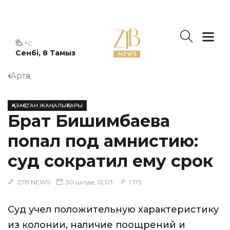
°C
Сенбі, 8 Тамыз
Артқа
ҚАЗАҚСТАН ЖАҢАЛЫҚТАРЫ
Брат Бишимбаева
попал под амнистию:
суд сократил ему срок
ZTB NEWS
30 шілде, 12:03
1,175
Суд учел положительную характеристику
из колонии, наличие поощрений и