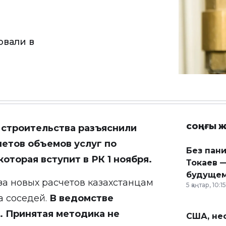
овали в
СОҢҒЫ Ж
 строительства
разъяснили
етов объемов услуг по
Без пан
торая вступит в РК 1 ноября.
Токаев —
будущем
за новых расчетов казахстанцам
5 қаңтар, 10:15
а соседей.
В ведомстве
ы. Принятая методика не
США, неф