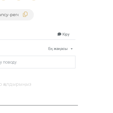
Кіру
Ең жаңасы
ір қалдырыңыз