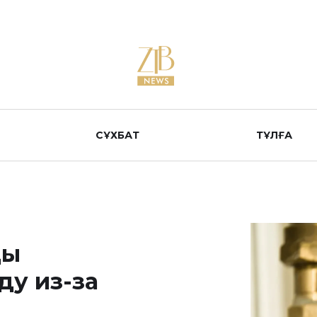
СҰХБАТ
ТҰЛҒА
цы
ду из-за