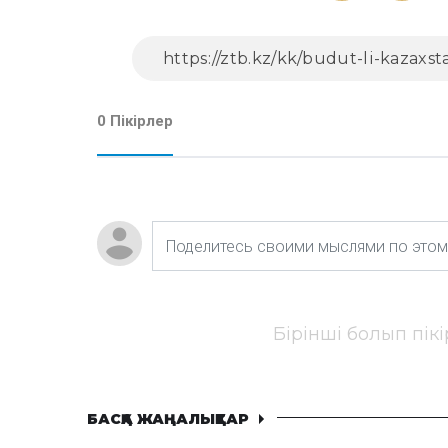
0 Пікірлер
Бірінші болып пік
БАСҚА ЖАҢАЛЫҚТАР