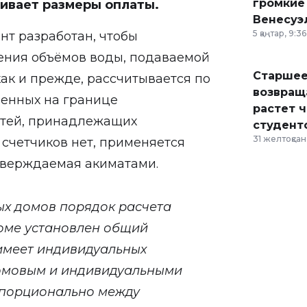
громкие
чивает размеры оплаты.
Венесуэ
5 қаңтар, 9:36
нт разработан, чтобы
ения объёмов воды, подаваемой
Старшее
ак и прежде, рассчитывается по
возвраща
ленных на границе
растет 
етей, принадлежащих
студент
31 желтоқсан,
 счетчиков нет, применяется
тверждаемая акиматами.
ых домов порядок расчета
доме установлен общий
 имеет индивидуальных
домовым и индивидуальными
опорционально между