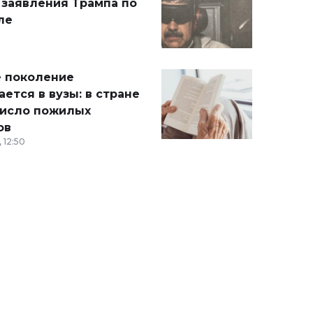
 заявления Трампа по
ле
 поколение
ется в вузы: в стране
число пожилых
ов
 12:50