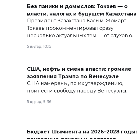
Без паники и домыслов: Токаев — о
власти, налогах и будущем Казахстана
Президент Казахстана Касым-Жомарт
Токаев прокомментировал сразу
несколько актуальных тем — от слухов о
политических реформах до вопросов
5 қаңтар, 10:15
армии, экономики и личного здоровья.
США, нефть и смена власти: громкие
заявления Трампа по Венесуэле
США намерены, по их утверждению,
принести свободу народу Венесуэлы.
5 қаңтар, 9:36
Бюджет Шымкента на 2026–2028 годы: