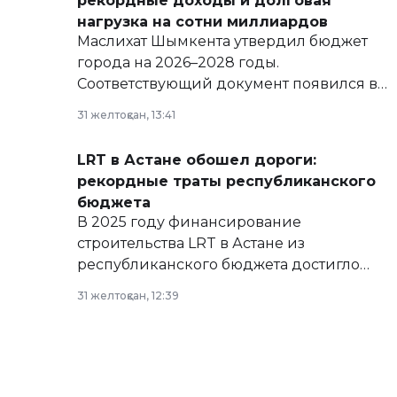
рекордные доходы и долговая
нагрузка на сотни миллиардов
Маслихат Шымкента утвердил бюджет
города на 2026–2028 годы.
Соответствующий документ появился в
базе нормативных правовых актов и на
31 желтоқсан, 13:41
сайте маслихат города.
LRT в Астане обошел дороги:
рекордные траты республиканского
бюджета
В 2025 году финансирование
строительства LRT в Астане из
республиканского бюджета достигло
рекордных объемов.
31 желтоқсан, 12:39