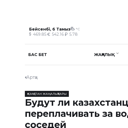
Бейсенбі, 6 Тамыз
°C
469.85
542.16
5.78
БАС БЕТ
ЖАҢАЛЫҚ
Артқа
ҚАЗАҚСТАН ЖАҢАЛЫҚТАРЫ
Будут ли казахстан
переплачивать за во
соседей