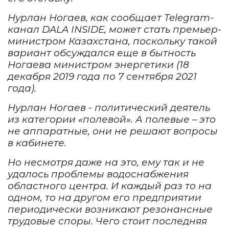
Нурлан Ногаев
, как сообщает
Telegram
-
канал
DALA INSIDE
, может стать премьер-
министром Казахстана, поскольку такой
вариант обсуждался еще в бытность
Ногаева
министр
ом
энергетики
(
18
декабря 2019 года по 7 сентября 2021
года
).
Нурлан Ног
а
ев - политический деятель
из
категории «полевой
».
А полевые –
это
не аппаратные, они не решают вопросы
в кабинете.
Но несмотря даже на это, ему так и не
удалось проблемы водоснабжения
областного центра. И каждый раз т
о на
одном, то на другом его предприятии
периодически возникают резонансные
трудовые споры. Чего стоит последняя