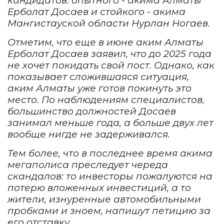
кандидатов: опытного - акима Алматы
Ерболат Досаев
и стойкого -
аким
а
Мангистауской области
Нурлан Ногаев.
Отметим, что еще в июне аким Алматы
Ерболат Досаев заявил, что до 2025 года
не хочет покидать свой пост. Однако, как
показывает сложившаяся ситуация,
аким Алматы уже готов покинуть это
место. По наблюдениям специалистов,
большинство должностей Досаев
занимал меньше года, а больше двух лет
вообще нигде не задерживался.
Тем более, что в последнее время акима
мегаполиса преследует череда
скандалов: то
инвесторы пожалуются на
потерю вложенных инвестиций, а то
жители, изнуренные автомобильными
пробками и зноем, напишут петицию за
его отставку.