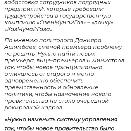
забастовка сотрудников подрядных
предприятий, которые требовали
трудоустройства
в
государственную
компанию «ОзенМунайГаз» –
«
дочку
»
«КазМунайГаза».
По мнению политолога Данияра
Ашимбаев, сменой премьера проблему
не решить. Н
ужно найти новых
премьера, вице-премьеров и министров
так, чтобы новое принципиально
отличалось от старого и могло
одновременно обеспечить
преемственность и обновление
политики
, чтобы назначение нового
правительства не стало очередной
рокировкой кадров.
«Н
ужно изменить систему управления
так, чтобы новое правительство было