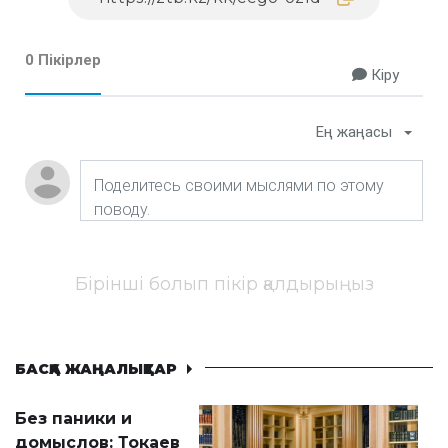
0 Пікірлер
Кіру
Ең жаңасы
Бірінші болып пікір қалдырыңыз
БАСҚА ЖАҢАЛЫҚТАР
Без паники и
домыслов: Токаев