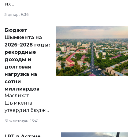
их
утверждению,
5 қаңтар, 9:36
принести
свободу
Бюджет
народу
Шымкента на
Венесуэлы.
2026–2028 годы:
рекордные
доходы и
долговая
нагрузка на
сотни
миллиардов
Маслихат
Шымкента
утвердил бюджет
города на 2026–
31 желтоқсан, 13:41
2028 годы.
Соответствующий
LRT в Астане