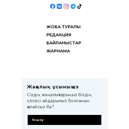
ЖОБА ТУРАЛЫ
РЕДАКЦИЯ
БАЙЛАНЫСТАР
ЖАРНАМА
Жаңалық ұсыныңыз
Сіздің жаңалықтарыңыз біздің
келесі айдарымыз болғанын
қалайсыз ба?
Ұсыну