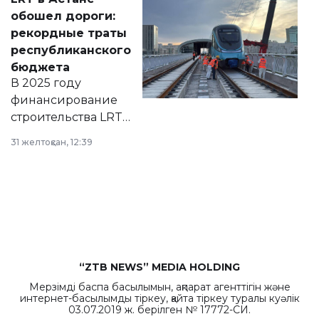
документ
обошел дороги:
появился в базе
рекордные траты
нормативных
республиканского
правовых актов и
бюджета
на сайте маслихат
В 2025 году
города.
финансирование
строительства LRT
в Астане из
31 желтоқсан, 12:39
республиканского
бюджета достигло
рекордных
объемов.
“ZTB NEWS” MEDIA HOLDING
Мерзімді баспа басылымын, ақпарат агенттігін және
интернет-басылымды тіркеу, қайта тіркеу туралы куәлік
03.07.2019 ж. берілген № 17772-СИ.