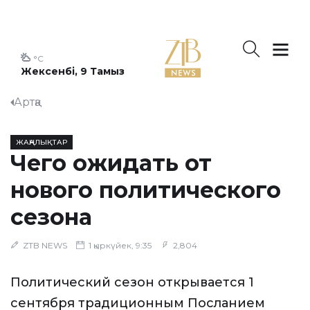
°C
Жексенбі, 9 Тамыз
Артқа
ЖАҢАЛЫҚТАР
Чего ожидать от
нового политического
сезона
ZTB NEWS
1 қыркүйек, 9:35
2,804
Политический сезон открывается 1
сентября традиционным Посланием