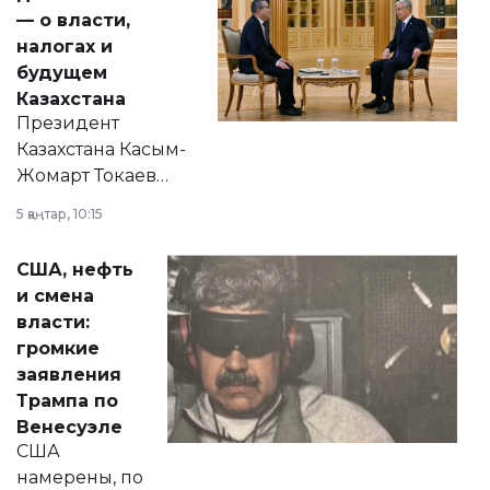
— о власти,
налогах и
будущем
Казахстана
Президент
Казахстана Касым-
Жомарт Токаев
прокомментировал
5 қаңтар, 10:15
сразу несколько
актуальных тем —
США, нефть
от слухов о
и смена
политических
власти:
реформах до
громкие
вопросов армии,
заявления
экономики и
Трампа по
личного здоровья.
Венесуэле
США
намерены, по