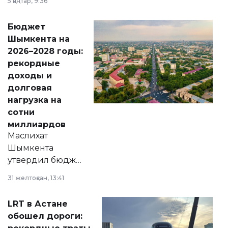
5 қаңтар, 9:36
принести
свободу
Бюджет
народу
Шымкента на
Венесуэлы.
2026–2028 годы:
рекордные
доходы и
долговая
нагрузка на
сотни
миллиардов
Маслихат
Шымкента
утвердил бюджет
города на 2026–
31 желтоқсан, 13:41
2028 годы.
Соответствующий
LRT в Астане
документ
обошел дороги:
появился в базе