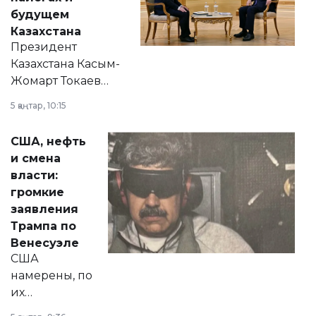
будущем
Казахстана
Президент
Казахстана Касым-
Жомарт Токаев
прокомментировал
5 қаңтар, 10:15
сразу несколько
актуальных тем —
США, нефть
от слухов о
и смена
политических
власти:
реформах до
громкие
вопросов армии,
заявления
экономики и
Трампа по
личного здоровья.
Венесуэле
США
намерены, по
их
утверждению,