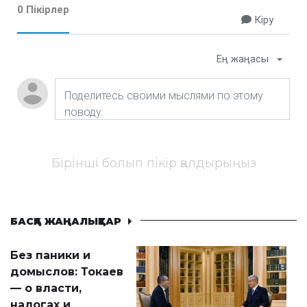
0 Пікірлер
Кіру
Ең жаңасы
Бірінші болып пікір қалдырыңыз
БАСҚА ЖАҢАЛЫҚТАР
Без паники и
домыслов: Токаев
— о власти,
налогах и