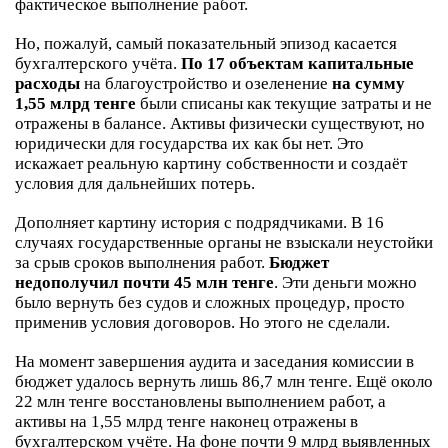
фактическое выполнение работ.
Но, пожалуй, самый показательный эпизод касается
бухгалтерского учёта.
По 17 объектам капитальные
расходы
на благоустройство и озеленение
на сумму
1,55 млрд тенге
были списаны как текущие затраты и не
отражены в балансе. Активы физически существуют, но
юридически для государства их как бы нет. Это
искажает реальную картину собственности и создаёт
условия для дальнейших потерь.
Дополняет картину история с подрядчиками. В 16
случаях государственные органы не взыскали неустойки
за срыв сроков выполнения работ.
Бюджет
недополучил почти 45 млн тенге
. Эти деньги можно
было вернуть без судов и сложных процедур, просто
применив условия договоров. Но этого не сделали.
На момент завершения аудита и заседания комиссии в
бюджет удалось вернуть лишь 86,7 млн тенге. Ещё около
22 млн тенге восстановлены выполнением работ, а
активы на 1,55 млрд тенге наконец отражены в
бухгалтерском учёте. На фоне почти 9 млрд выявленных