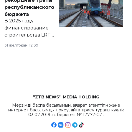
рекордные траты
нормативных
республиканского
правовых актов и
бюджета
на сайте маслихат
В 2025 году
города.
финансирование
строительства LRT
в Астане из
31 желтоқсан, 12:39
республиканского
бюджета достигло
рекордных
объемов.
“ZTB NEWS” MEDIA HOLDING
Мерзімді баспа басылымын, ақпарат агенттігін және
интернет-басылымды тіркеу, қайта тіркеу туралы куәлік
03.07.2019 ж. берілген № 17772-СИ.