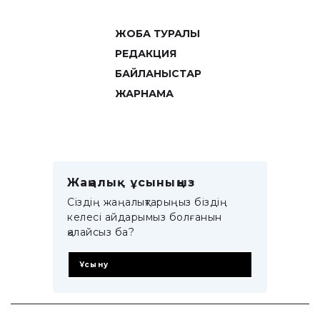
ЖОБА ТУРАЛЫ
РЕДАКЦИЯ
БАЙЛАНЫСТАР
ЖАРНАМА
Жаңалық ұсыныңыз
Сіздің жаңалықтарыңыз біздің
келесі айдарымыз болғанын
қалайсыз ба?
Ұсыну