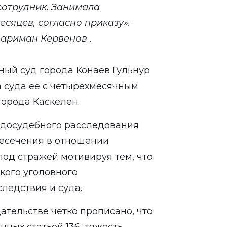
сотрудник. Занимала
сяцев, согласно приказу».-
ариман Кервенов .
ный суд города Конаев Гульнур
а суда ее с четырехмесячным
города Каскелен.
 досудебного расследования
ресечения в отношении
под стражей мотивируя тем, что
кого уголовного
следствия и суда.
ательстве четко прописано, что