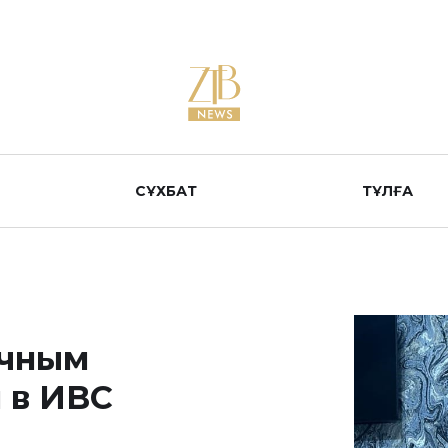
СҰХБАТ
ТҰЛҒА
ячным
 в ИВС