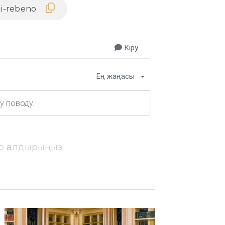
Кіру
Ең жаңасы
ір қалдырыңыз