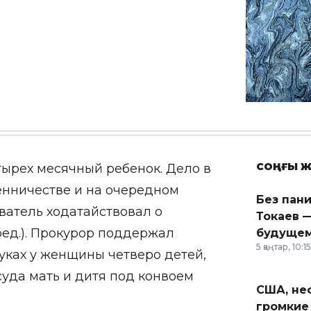
СОҢҒЫ Ж
тырех месячный ребенок. Дело в
шенничестве и на очередном
Без пан
ватель ходатайствовал о
Токаев —
ред.). Прокурор поддержал
будущем
5 қаңтар, 10:15
 руках у женщины четверо детей,
суда мать и дитя под конвоем
США, неф
громкие