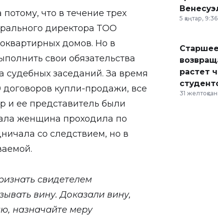
Венесуэ
потому, что в течение трех
5 қаңтар, 9:36
ерального директора ТОО
оквартирных домов. Но в
Старшее
ыполнить свои обязательства
возвраща
растет 
 судебных заседаний. За время
студент
9 договоров купли-продажи, все
31 желтоқсан,
ур и ее представитель были
чала женщина проходила по
дничала со следствием, но в
ваемой.
ризнать свидетелем
ывать вину. Доказали вину,
ю, назначайте меру