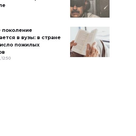
ле
 поколение
ется в вузы: в стране
число пожилых
ов
 12:50