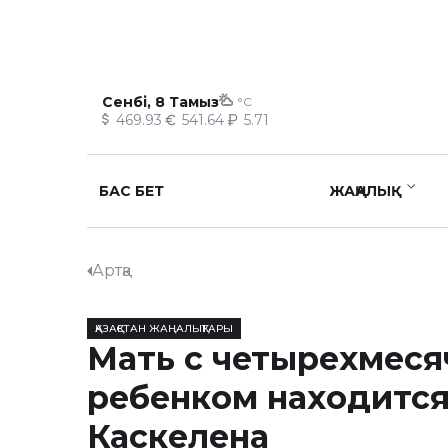
Сенбі, 8 Тамыз
°C
469.93
541.64
5.71
БАС БЕТ
ЖАҢАЛЫҚ
Артқа
ҚАЗАҚСТАН ЖАҢАЛЫҚТАРЫ
Мать с четырехмес
ребенком находится
Каскелена