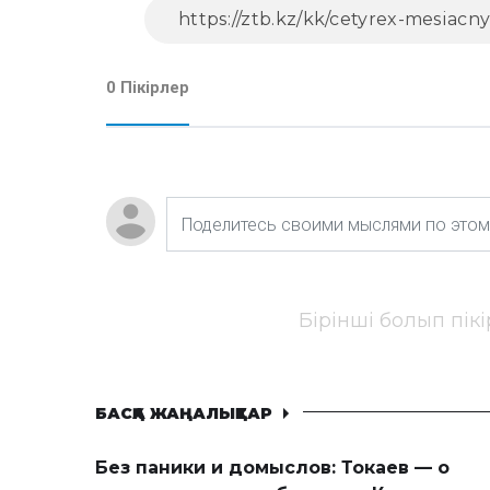
0 Пікірлер
Бірінші болып пік
БАСҚА ЖАҢАЛЫҚТАР
Без паники и домыслов: Токаев — о