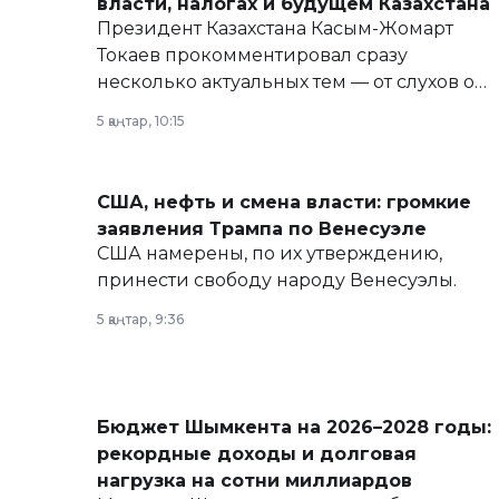
власти, налогах и будущем Казахстана
Президент Казахстана Касым-Жомарт
Токаев прокомментировал сразу
несколько актуальных тем — от слухов о
политических реформах до вопросов
5 қаңтар, 10:15
армии, экономики и личного здоровья.
США, нефть и смена власти: громкие
заявления Трампа по Венесуэле
США намерены, по их утверждению,
принести свободу народу Венесуэлы.
5 қаңтар, 9:36
Бюджет Шымкента на 2026–2028 годы:
рекордные доходы и долговая
нагрузка на сотни миллиардов