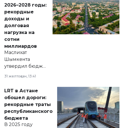
Венесуэлы.
2026–2028 годы:
рекордные
доходы и
долговая
нагрузка на
сотни
миллиардов
Маслихат
Шымкента
утвердил бюджет
города на 2026–
31 желтоқсан, 13:41
2028 годы.
Соответствующий
LRT в Астане
документ
обошел дороги:
появился в базе
рекордные траты
нормативных
республиканского
правовых актов и
бюджета
на сайте маслихат
В 2025 году
города.