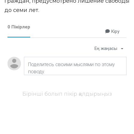
граждан, предусмотрено лишение свободы
до семи лет.
0 Пікірлер
Кіру
Ең жаңасы
Бірінші болып пікір қалдырыңыз