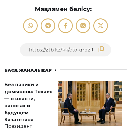
Мақаламен бөлісу:
БАСҚА ЖАҢАЛЫҚТАР
Без паники и
домыслов: Токаев
— о власти,
налогах и
будущем
Казахстана
Президент