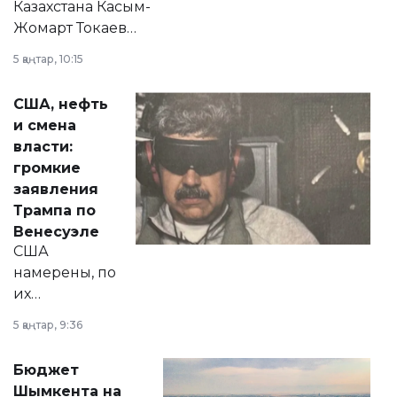
Казахстана Касым-
Жомарт Токаев
прокомментировал
5 қаңтар, 10:15
сразу несколько
актуальных тем —
США, нефть
от слухов о
и смена
политических
власти:
реформах до
громкие
вопросов армии,
заявления
экономики и
Трампа по
личного здоровья.
Венесуэле
США
намерены, по
их
утверждению,
5 қаңтар, 9:36
принести
свободу
Бюджет
народу
Шымкента на