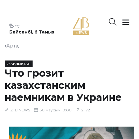
°C
Бейсенбі, 6 Тамыз
Артқа
ЖАҢАЛЫҚТАР
Что грозит
казахстанским
наемникам в Украине
ZTB NEWS
30 маусым, 0:00
2,172