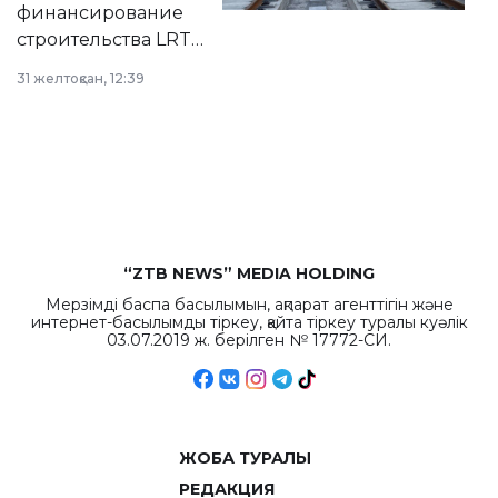
финансирование
строительства LRT
в Астане из
31 желтоқсан, 12:39
республиканского
бюджета достигло
рекордных
объемов.
“ZTB NEWS” MEDIA HOLDING
Мерзімді баспа басылымын, ақпарат агенттігін және
интернет-басылымды тіркеу, қайта тіркеу туралы куәлік
03.07.2019 ж. берілген № 17772-СИ.
ЖОБА ТУРАЛЫ
РЕДАКЦИЯ