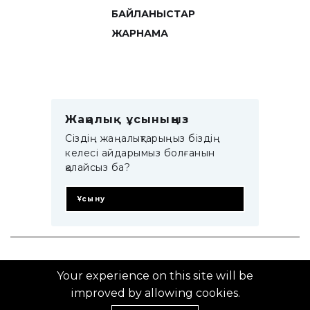
БАЙЛАНЫСТАР
ЖАРНАМА
Жаңалық ұсыныңыз
Сіздің жаңалықтарыңыз біздің
келесі айдарымыз болғанын
қалайсыз ба?
Ұсыну
© 2014–2025 ZTB.KZ
Your experience on this site will be
improved by allowing cookies.