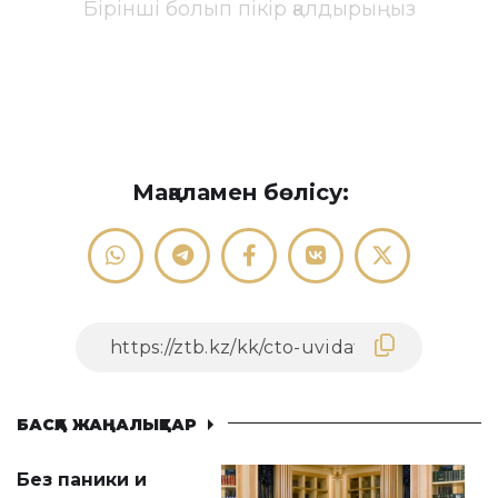
Бірінші болып пікір қалдырыңыз
Мақаламен бөлісу:
БАСҚА ЖАҢАЛЫҚТАР
Без паники и