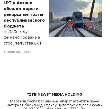
LRT в Астане
документ
обошел дороги:
появился в базе
рекордные траты
нормативных
республиканского
правовых актов и
бюджета
на сайте маслихат
В 2025 году
города.
финансирование
строительства LRT
в Астане из
31 желтоқсан, 12:39
республиканского
бюджета достигло
рекордных
объемов.
“ZTB NEWS” MEDIA HOLDING
Мерзімді баспа басылымын, ақпарат агенттігін және
интернет-басылымды тіркеу, қайта тіркеу туралы куәлік