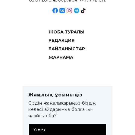
03.07.2019 ж. берілген № 17772-СИ.
ЖОБА ТУРАЛЫ
РЕДАКЦИЯ
БАЙЛАНЫСТАР
ЖАРНАМА
Жаңалық ұсыныңыз
Сіздің жаңалықтарыңыз біздің
келесі айдарымыз болғанын
қалайсыз ба?
Ұсыну