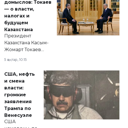
домыслов: Токаев
— о власти,
налогах и
будущем
Казахстана
Президент
Казахстана Касым-
Жомарт Токаев
прокомментировал
5 қаңтар, 10:15
сразу несколько
актуальных тем —
США, нефть
от слухов о
и смена
политических
власти:
реформах до
громкие
вопросов армии,
заявления
экономики и
Трампа по
личного здоровья.
Венесуэле
США