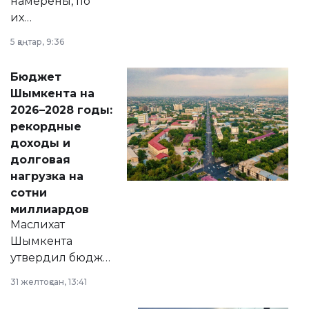
намерены, по
их
утверждению,
5 қаңтар, 9:36
принести
свободу
Бюджет
народу
Шымкента на
Венесуэлы.
2026–2028 годы:
рекордные
доходы и
долговая
нагрузка на
сотни
миллиардов
Маслихат
Шымкента
утвердил бюджет
города на 2026–
31 желтоқсан, 13:41
2028 годы.
Соответствующий