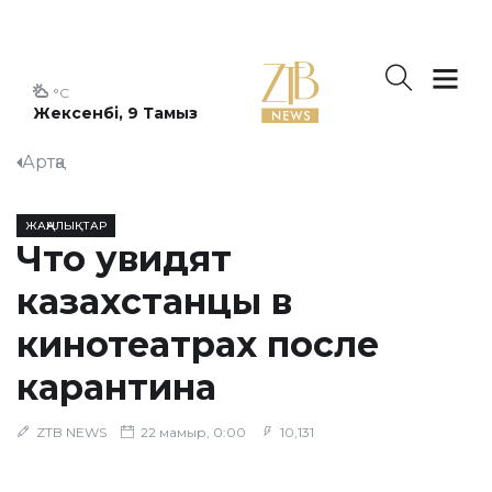
°C
Жексенбі, 9 Тамыз
Артқа
ЖАҢАЛЫҚТАР
Что увидят
казахстанцы в
кинотеатрах после
карантина
ZTB NEWS
22 мамыр, 0:00
10,131