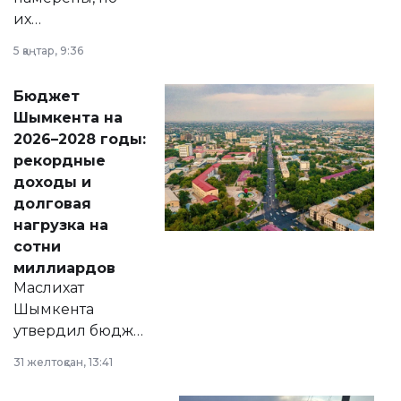
их
утверждению,
5 қаңтар, 9:36
принести
свободу
Бюджет
народу
Шымкента на
Венесуэлы.
2026–2028 годы:
рекордные
доходы и
долговая
нагрузка на
сотни
миллиардов
Маслихат
Шымкента
утвердил бюджет
города на 2026–
31 желтоқсан, 13:41
2028 годы.
Соответствующий