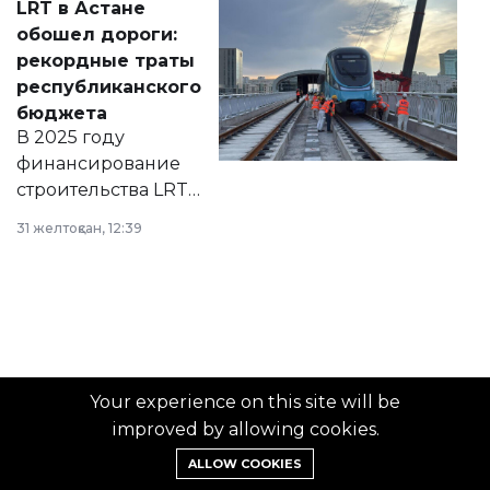
LRT в Астане
документ
обошел дороги:
появился в базе
рекордные траты
нормативных
республиканского
правовых актов и
бюджета
на сайте маслихат
В 2025 году
города.
финансирование
строительства LRT
в Астане из
31 желтоқсан, 12:39
республиканского
бюджета достигло
рекордных
объемов.
Your experience on this site will be
“ZTB NEWS” MEDIA HOLDING
improved by allowing cookies.
Мерзімді баспа басылымын, ақпарат агенттігін және
ALLOW COOKIES
интернет-басылымды тіркеу, қайта тіркеу туралы куәлік
03.07.2019 ж. берілген № 17772-СИ.