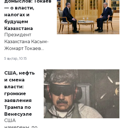
домыслов: Токаев
— о власти,
налогах и
будущем
Казахстана
Президент
Казахстана Касым-
Жомарт Токаев
прокомментировал
5 қаңтар, 10:15
сразу несколько
актуальных тем —
США, нефть
от слухов о
и смена
политических
власти:
реформах до
громкие
вопросов армии,
заявления
экономики и
Трампа по
личного здоровья.
Венесуэле
США
намерены, по