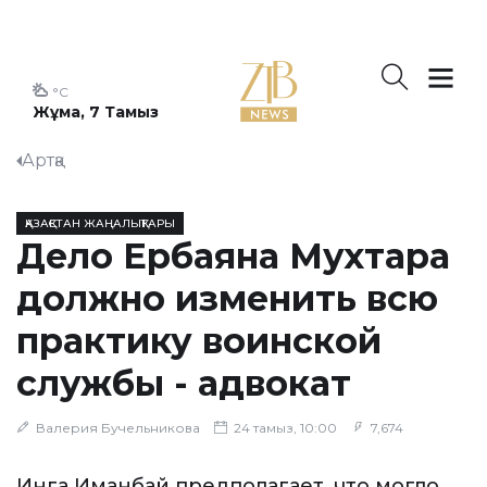
°C
Жұма, 7 Тамыз
Артқа
ҚАЗАҚСТАН ЖАҢАЛЫҚТАРЫ
Дело Ербаяна Мухтара
должно изменить всю
практику воинской
службы - адвокат
Валерия Бучельникова
24 тамыз, 10:00
7,674
Инга Иманбай предполагает, что могло