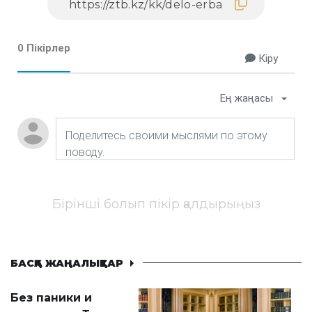
0 Пікірлер
Кіру
Ең жаңасы
Бірінші болып пікір қалдырыңыз
БАСҚА ЖАҢАЛЫҚТАР
Без паники и