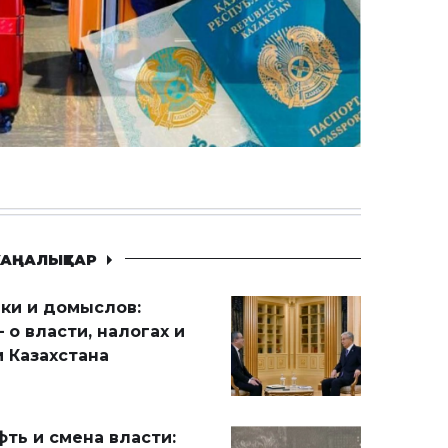
АҢАЛЫҚТАР
ики и домыслов:
 о власти, налогах и
 Казахстана
ть и смена власти: