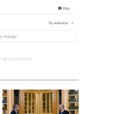
Кіру
Ең жаңасы
ір қалдырыңыз