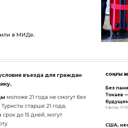
или в МИДе.
СОҢҒЫ Ж
 условия въезда для граждан
ику.
Без пан
Токаев —
цы
моложе 21 года не смогут без
будущем
Туристы старше 21 года,
5 қаңтар, 10:15
рок до 15 дней, могут
ту.
США, неф