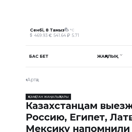
Сенбі, 8 Тамыз
°C
469.93
541.64
5.71
БАС БЕТ
ЖАҢАЛЫҚ
Артқа
ҚАЗАҚСТАН ЖАҢАЛЫҚТАРЫ
Казахстанцам выез
Россию, Египет, Лат
Мексику напомнили 