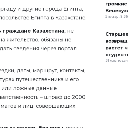
громкие
ургаду и другие города Египта,
Венесуэ
5 қаңтар, 9:36
посольстве Египта в Казахстане.
ь граждане Казахстана,
не
Старшее
а жительство, обязаны не
возвраща
растет 
одать сведения через портал
студент
31 желтоқсан,
здки, даты, маршрут, контакты,
ктурах путешественника и его
е или ложные данные
ветственность – штраф до 2000
оматов и лиц, совершающих