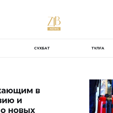
СҰХБАТ
ТҰЛҒА
жающим в
вию и
о новых