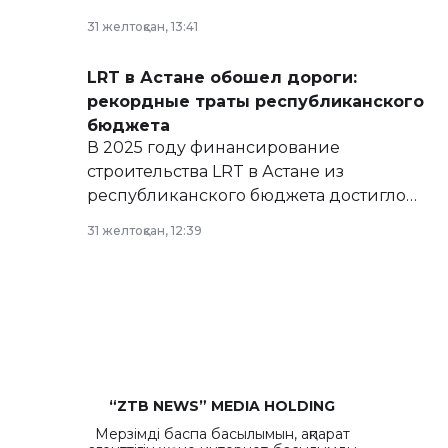
базе нормативных правовых актов и на
31 желтоқсан, 13:41
сайте маслихат города.
LRT в Астане обошел дороги:
рекордные траты республиканского
бюджета
В 2025 году финансирование
строительства LRT в Астане из
республиканского бюджета достигло
рекордных объемов.
31 желтоқсан, 12:39
“ZTB NEWS” MEDIA HOLDING
Мерзімді баспа басылымын, ақпарат