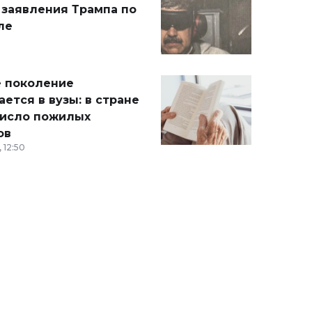
 заявления Трампа по
ле
 поколение
ется в вузы: в стране
число пожилых
ов
 12:50