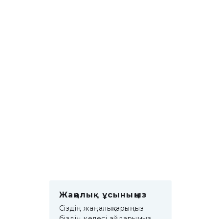
Жаңалық ұсыныңыз
Сіздің жаңалықтарыңыз
біздің келесі айдарымыз