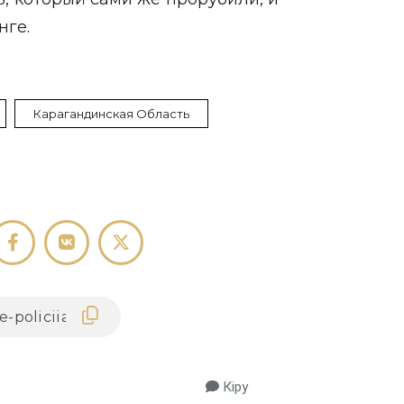
нге.
Карагандинская Область
Кіру