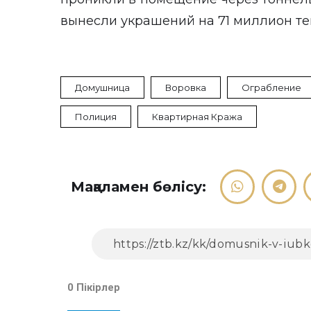
вынесли украшений на 71 миллион те
Домушница
Воровка
Ограбление
Полиция
Квартирная Кража
Мақаламен бөлісу:
0 Пікірлер