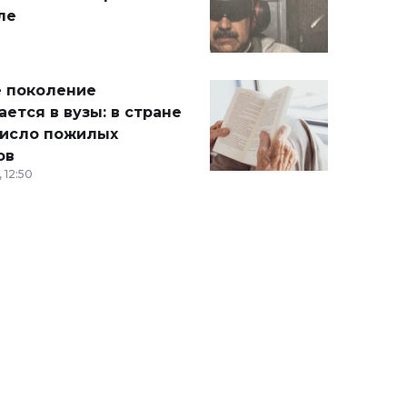
ле
 поколение
ется в вузы: в стране
число пожилых
ов
 12:50