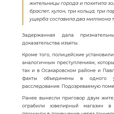
жительницы города и похитила зол
браслет, кулон, три кольца, три 
ущерба составила два миллиона т
Задержанная дала признательны
доказательства изъяты.
Кроме того, полицейские установил
аналогичным преступлениям, которы
так и в Осакаровском районе и Пав
факты объединены в одного уг
расследование. Подозреваемую поме
Ранее вынесли приговор двум жите
ограбили
ювелирный магазин
в С
проникли в помещение через тоннель