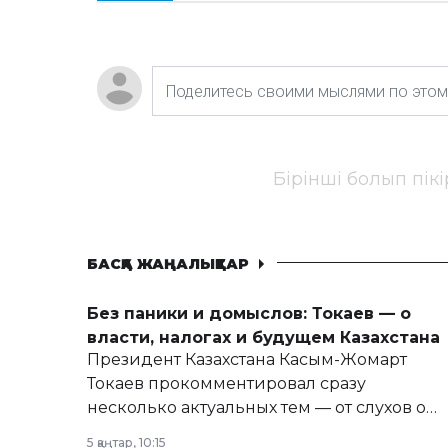
Бірінші болып пік
БАСҚА ЖАҢАЛЫҚТАР
Без паники и домыслов: Токаев — о
власти, налогах и будущем Казахстана
Президент Казахстана Касым-Жомарт
Токаев прокомментировал сразу
несколько актуальных тем — от слухов о
политических реформах до вопросов
5 қаңтар, 10:15