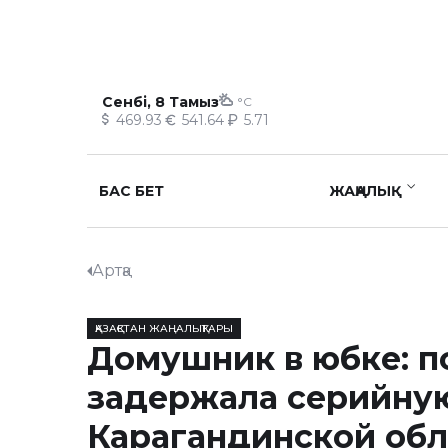
Сенбі, 8 Тамыз
°C
469.93
541.64
5.71
БАС БЕТ
ЖАҢАЛЫҚ
Артқа
ҚАЗАҚСТАН ЖАҢАЛЫҚТАРЫ
Домушник в юбке: п
задержала серийную
Карагандинской обл