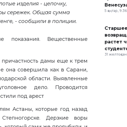
отые изделия - цепочку,
Венесуэ
5 қаңтар, 9:36
пары сережек. Общая сумма
енге, - сообщили в полиции.
Старшее
возвраща
е показания. Вещественные
растет 
студент
31 желтоқсан,
и причастность дамы еще к трем
е она совершила как в Сарани,
лодарской области. Выявленные
оловное дело. Проводится
стили под арест
лям Астаны, которые год назад
тепногорске. Дерзкие воры
, который сами же прорубили, и