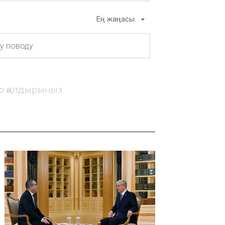
Ең жаңасы
ір қалдырыңыз