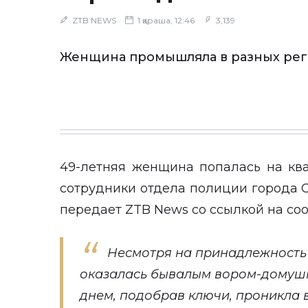
ZTB NEWS
1 қараша, 12:46
3,139
Женщина промышляла в разных рег
49-летняя женщина попалась на кв
сотрудники отдела полиции города 
передает
ZTB News
со ссылкой на со
Несмотря на принадлежность 
оказалась бывалым вором-домуш
днем, подобрав ключи, проникла в