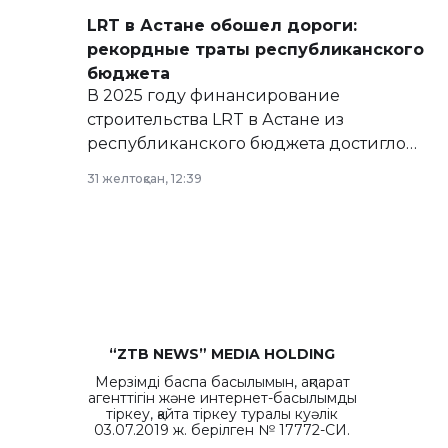
LRT в Астане обошел дороги:
рекордные траты республиканского
бюджета
В 2025 году финансирование
строительства LRT в Астане из
республиканского бюджета достигло
рекордных объемов.
31 желтоқсан, 12:39
“ZTB NEWS” MEDIA HOLDING
Мерзімді баспа басылымын, ақпарат
агенттігін және интернет-басылымды
тіркеу, қайта тіркеу туралы куәлік
03.07.2019 ж. берілген № 17772-СИ.