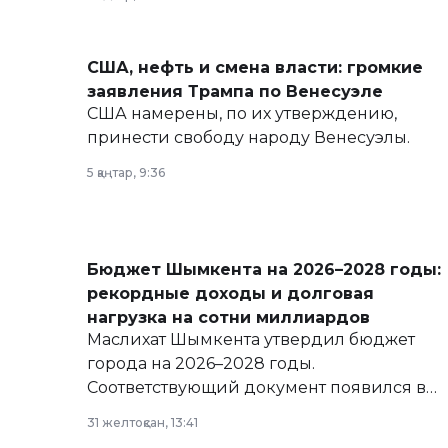
армии, экономики и личного здоровья.
США, нефть и смена власти: громкие
заявления Трампа по Венесуэле
США намерены, по их утверждению,
принести свободу народу Венесуэлы.
5 қаңтар, 9:36
Бюджет Шымкента на 2026–2028 годы:
рекордные доходы и долговая
нагрузка на сотни миллиардов
Маслихат Шымкента утвердил бюджет
города на 2026–2028 годы.
Соответствующий документ появился в
базе нормативных правовых актов и на
31 желтоқсан, 13:41
сайте маслихат города.