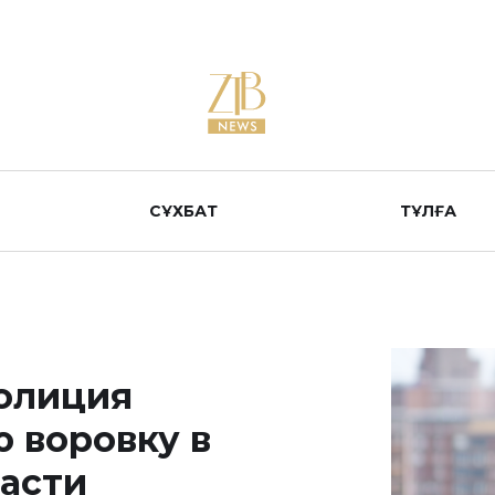
СҰХБАТ
ТҰЛҒА
олиция
 воровку в
асти