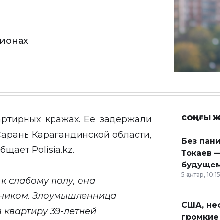
ионах
СОҢҒЫ Ж
артирных кражах. Ее задержали
Сарань Карагандинской области,
Без пан
общает
Polisia.kz
.
Токаев —
будущем
5 қаңтар, 10:15
к слабому полу, она
ником. Злоумышленница
США, неф
 квартиру 39-летней
громкие