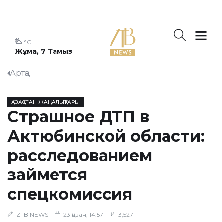
°C
Жұма, 7 Тамыз
Артқа
ҚАЗАҚСТАН ЖАҢАЛЫҚТАРЫ
Страшное ДТП в
Актюбинской области:
расследованием
займется
спецкомиссия
ZTB NEWS
23 қазан, 14:57
3,527