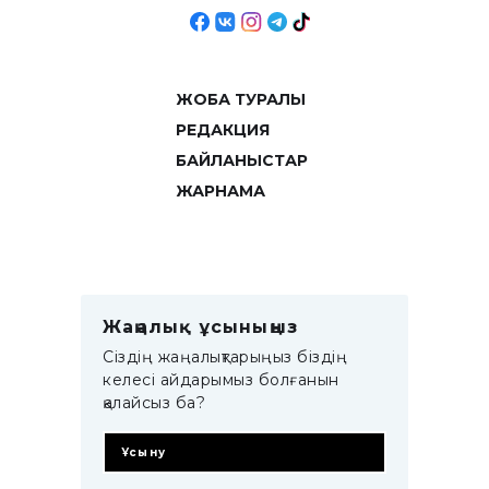
ЖОБА ТУРАЛЫ
РЕДАКЦИЯ
БАЙЛАНЫСТАР
ЖАРНАМА
Жаңалық ұсыныңыз
Сіздің жаңалықтарыңыз біздің
келесі айдарымыз болғанын
қалайсыз ба?
Ұсыну