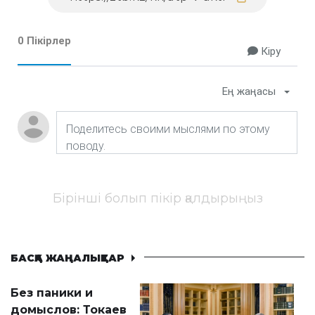
0 Пікірлер
Кіру
Ең жаңасы
Бірінші болып пікір қалдырыңыз
БАСҚА ЖАҢАЛЫҚТАР
Без паники и
домыслов: Токаев