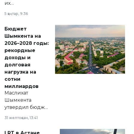
их
утверждению,
5 қаңтар, 9:36
принести
свободу
Бюджет
народу
Шымкента на
Венесуэлы.
2026–2028 годы:
рекордные
доходы и
долговая
нагрузка на
сотни
миллиардов
Маслихат
Шымкента
утвердил бюджет
города на 2026–
31 желтоқсан, 13:41
2028 годы.
Соответствующий
LRT в Астане