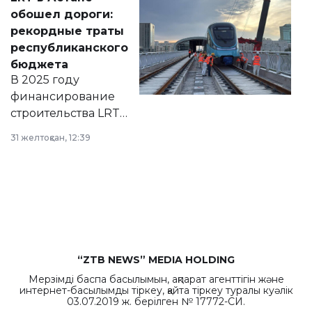
документ
обошел дороги:
появился в базе
рекордные траты
нормативных
республиканского
правовых актов и
бюджета
на сайте маслихат
В 2025 году
города.
финансирование
строительства LRT
в Астане из
31 желтоқсан, 12:39
республиканского
бюджета достигло
рекордных
объемов.
“ZTB NEWS” MEDIA HOLDING
Мерзімді баспа басылымын, ақпарат агенттігін және
интернет-басылымды тіркеу, қайта тіркеу туралы куәлік
03.07.2019 ж. берілген № 17772-СИ.