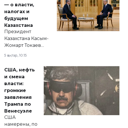
— о власти,
налогах и
будущем
Казахстана
Президент
Казахстана Касым-
Жомарт Токаев
прокомментировал
5 қаңтар, 10:15
сразу несколько
актуальных тем —
США, нефть
от слухов о
и смена
политических
власти:
реформах до
громкие
вопросов армии,
заявления
экономики и
Трампа по
личного здоровья.
Венесуэле
США
намерены, по