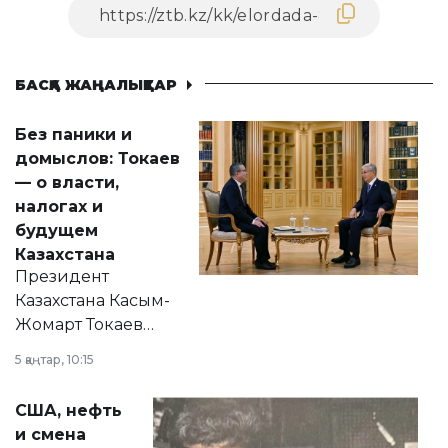
БАСҚА ЖАҢАЛЫҚТАР
Без паники и
домыслов: Токаев
— о власти,
налогах и
будущем
Казахстана
Президент
Казахстана Касым-
Жомарт Токаев
прокомментировал
5 қаңтар, 10:15
сразу несколько
актуальных тем —
США, нефть
от слухов о
и смена
политических