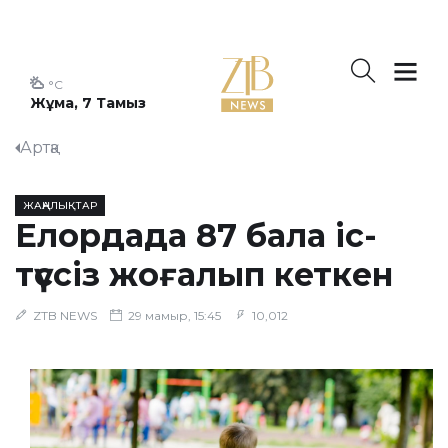
°C
Жұма, 7 Тамыз
Артқа
ЖАҢАЛЫҚТАР
​Елордада 87 бала іс-
түссіз жоғалып кеткен
ZTB NEWS
29 мамыр, 15:45
10,012