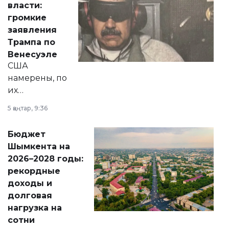
власти:
реформах до
громкие
вопросов армии,
заявления
экономики и
Трампа по
личного здоровья.
Венесуэле
США
намерены, по
их
утверждению,
5 қаңтар, 9:36
принести
свободу
Бюджет
народу
Шымкента на
Венесуэлы.
2026–2028 годы:
рекордные
доходы и
долговая
нагрузка на
сотни