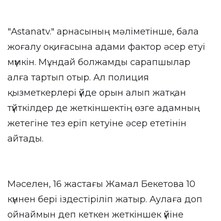
"Аstanatv." арнасының мәліметінше, бала
жоғалу оқиғасына адами фактор әсер етуі
мүмкін. Мұндай болжамды сарапшылар
алға тартып отыр. Ал полиция
қызметкерлері үйде орын алып жатқан
түйткілдер де жеткіншектің өзге адамның
жетегіне тез еріп кетуіне әсер ететінін
айтады.
Мәселен, 16 жастағы Жамал Бекетова 10
күннен бері іздестіріліп жатыр. Аулаға доп
ойнаймын деп кеткен жеткіншек үйіне