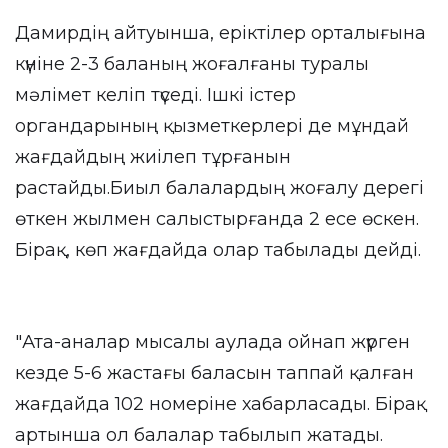
Дамирдің айтуынша, еріктілер орталығына
күніне 2-3 баланың жоғалғаны туралы
мәлімет келіп түседі. Ішкі істер
органдарының қызметкерлері де мұндай
жағдайдың жиілеп тұрғанын
растайды.Биыл балалардың жоғалу дерегі
өткен жылмен салыстырғанда 2 есе өскен.
Бірақ, көп жағдайда олар табылады дейді.
"Ата-аналар мысалы аулада ойнап жүрген
кезде 5-6 жастағы баласын таппай қалған
жағдайда 102 номеріне хабарласады. Бірақ
артынша ол балалар табылып жатады.