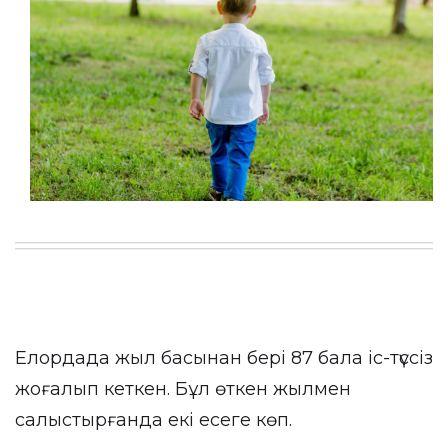
Елордада жыл басынан бері 87 бала іс-түссіз
жоғалып кеткен. Бұл өткен жылмен
салыстырғанда екі есеге көп.