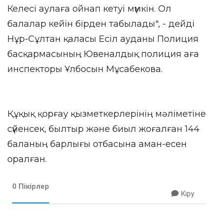
Келесі аулаға ойнап кетуі мүмкін. Ол
балалар кейін бірден табылады", - дейді
Нұр-Сұлтан қаласы Есіл ауданы Полиция
басқармасының Ювеналдық полиция аға
инспекторы Ұлбосын Мұсабекова.
Құқық қорғау қызметкерлерінің мәліметіне
сүйенсек, былтыр және биыл жоғалған 144
баланың барлығы отбасына аман-есен
оралған.
0 Пікірлер
Кіру