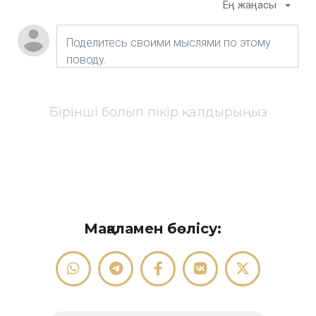
Ең жаңасы
Бірінші болып пікір қалдырыңыз
Мақаламен бөлісу: