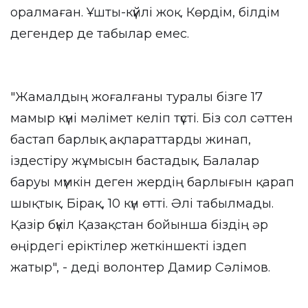
оралмаған. Ұшты-күйлі жоқ. Көрдім, білдім
дегендер де табылар емес.
"Жамалдың жоғалғаны туралы бізге 17
мамыр күні мәлімет келіп түсті. Біз сол сәттен
бастап барлық ақпараттарды жинап,
іздестіру жұмысын бастадық. Балалар
баруы мүмкін деген жердің барлығын қарап
шықтық. Бірақ, 10 күн өтті. Әлі табылмады.
Қазір бүкіл Қазақстан бойынша біздің әр
өңірдегі еріктілер жеткіншекті іздеп
жатыр", - деді волонтер Дамир Сәлімов.