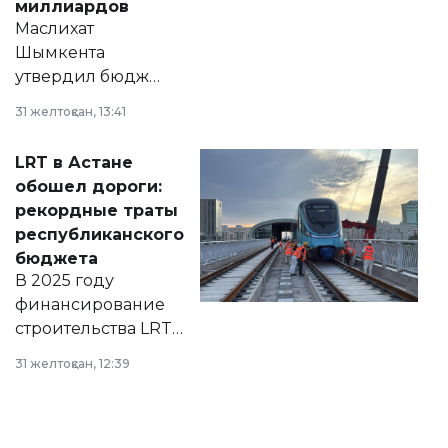
миллиардов
Маслихат
Шымкента
утвердил бюджет
города на 2026–
31 желтоқсан, 13:41
2028 годы.
Соответствующий
LRT в Астане
документ
обошел дороги:
появился в базе
рекордные траты
нормативных
республиканского
правовых актов и
бюджета
на сайте маслихат
В 2025 году
города.
финансирование
строительства LRT
в Астане из
31 желтоқсан, 12:39
республиканского
бюджета достигло
рекордных