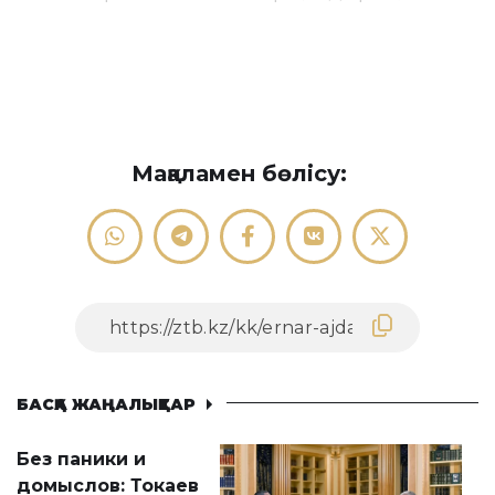
Мақаламен бөлісу:
БАСҚА ЖАҢАЛЫҚТАР
Без паники и
домыслов: Токаев