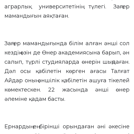
аграрлық университетінің түлегі. Заңгер
мамандығын аяқтаған.
Заңгер мамандығында білім алған әнші сол
кездің өзін де Өнер академиясына барып, ән
салып, түрлі студияларда өнерін шыңдаған.
Дәл осы қабілетін көрген ағасы Талғат
Айдар оның әншілік қабілетін ашуға тікелей
көмектескен. 22 жасында әнші өнер
әлеміне қадам басты.
Ернардың ең бірінші орындаған әні әкесіне