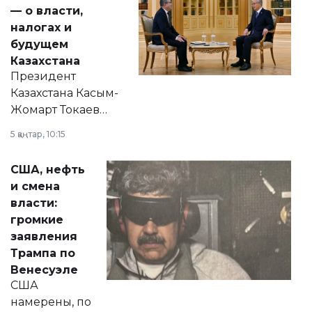
— о власти,
налогах и
будущем
Казахстана
Президент
Казахстана Касым-
Жомарт Токаев
прокомментировал
5 қаңтар, 10:15
сразу несколько
актуальных тем —
США, нефть
от слухов о
и смена
политических
власти:
реформах до
громкие
вопросов армии,
заявления
экономики и
Трампа по
личного здоровья.
Венесуэле
США
намерены, по