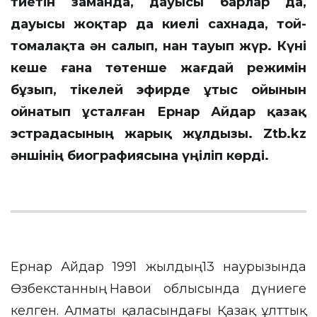
тиетін заманда, дауысы барлар да,
дауысы жоқтар да киелі сахнада, той-
томалақта ән салып, нан тауып жүр. Күні
кеше ғана төтенше жағдай режимін
бұзып, тікелей эфирде ұтыс ойынын
ойнатып ұсталған Ернар Айдар қазақ
эстрадасының жарық жұлдызы. Ztb.kz
әншінің биографиясына үңіліп көрді.
Ернар Айдар 1991 жылдың 13 наурызында
Өзбекстанның Навои облысында дүниеге
келген. Алматы қаласындағы Қазақ ұлттық