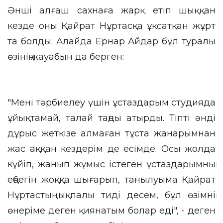
Әнші алғаш сахнаға жарқ етіп шыққан
кезде оны Қайрат Нұртасқа ұқсатқан жұрт
та болды. Алайда Ернар Айдар бұл туралы
өзінің жауабын да берген:
"Мені тәрбиелеу үшін ұстаздарым студияда
ұйықтамай, талай таңды атырды. Тіпті әнді
дұрыс жеткізе алмаған тұста жанарымнан
жас аққан кездерім де есімде. Осы жолда
күйіп, жанып жұмыс істеген ұстаздарымның
еңбегін жоққа шығарып, танылуыма Қайрат
Нұртастың ықпалы тиді десем, бұл өзімнің
өнеріме деген қиянатым болар еді", - деген