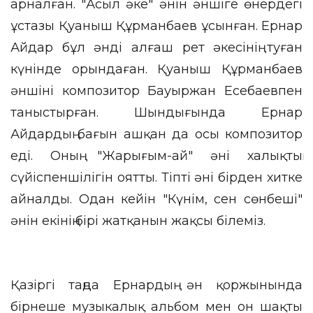
арналған. "Асыл әке" әнін әншіге өнердегі
ұстазы Қуаныш Құрманбаев ұсынған. Ернар
Айдар бұл әнді алғаш рет әкесінің туған
күнінде орындаған. Қуаныш Құрманбаев
әншіні композитор Бауыржан Есебаевпен
таныстырған. Шындығында Ернар
Айдардың бағын ашқан да осы композитор
еді. Оның "Жарығым-ай" әні халықтың
сүйіспеншілігін оятты. Тіпті әні бірден хитке
айналды. Одан кейін "Күнім, сен сөнбеші"
әнін екінің бірі жатқанын жақсы білеміз.
Қазіргі таңда Ернардың ән қоржынында
бірнеше музыкалық альбом мен он шақты