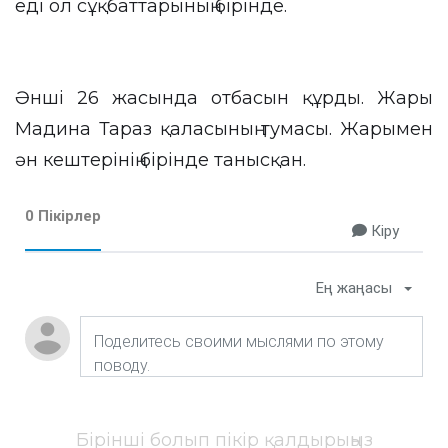
еді ол сұқбаттарының бірінде.
Әнші 26 жасында отбасын құрды. Жары
Мадина Тараз қаласының тумасы. Жарымен
ән кештерінің бірінде танысқан.
0 Пікірлер
Кіру
Ең жаңасы
Бірінші болып пікір қалдырыңыз