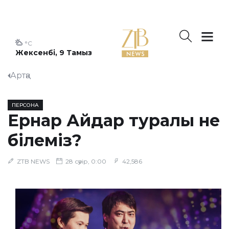
°C
Жексенбі, 9 Тамыз
Артқа
ПЕРСОНА
Ернар Айдар туралы не
білеміз?
ZTB NEWS
28 сәуір, 0:00
42,586