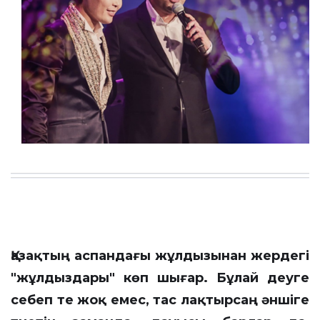
Қазақтың аспандағы жұлдызынан жердегі
"жұлдыздары" көп шығар. Бұлай деуге
себеп те жоқ емес, тас лақтырсаң әншіге