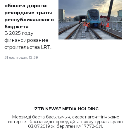
документ
обошел дороги:
появился в базе
рекордные траты
нормативных
республиканского
правовых актов и
бюджета
на сайте маслихат
В 2025 году
города.
финансирование
строительства LRT
в Астане из
31 желтоқсан, 12:39
республиканского
бюджета достигло
рекордных
объемов.
“ZTB NEWS” MEDIA HOLDING
Мерзімді баспа басылымын, ақпарат агенттігін және
интернет-басылымды тіркеу, қайта тіркеу туралы куәлік
03.07.2019 ж. берілген № 17772-СИ.