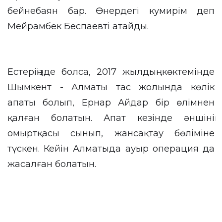
бейнебаян бар. Өнердегі кумирім деп
Мейрамбек Беспаевті атайды.
Естеріңізде болса, 2017 жылдың көктемінде
Шымкент - Алматы тас жолында көлік
апаты болып, Ернар Айдар бір өлімнен
қалған болатын. Апат кезінде әншінің
омыртқасы сынып, жансақтау бөліміне
түскен. Кейін Алматыда ауыр операция да
жасалған болатын.