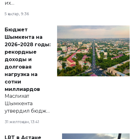
их
утверждению,
5 қаңтар, 9:36
принести
свободу
Бюджет
народу
Шымкента на
Венесуэлы.
2026–2028 годы:
рекордные
доходы и
долговая
нагрузка на
сотни
миллиардов
Маслихат
Шымкента
утвердил бюджет
города на 2026–
31 желтоқсан, 13:41
2028 годы.
Соответствующий
LRT в Астане