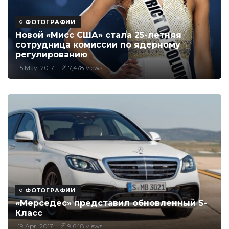
ФОТОГРАФИИ
Новой «Мисс США» стала 25-летняя
сотрудница комиссии по ядерному
регулированию
15 May, 2017
7,478 views
ФОТОГРАФИИ
«Мерседес» представил обновленный S-
Класс
19 Apr, 2017
9,648 views