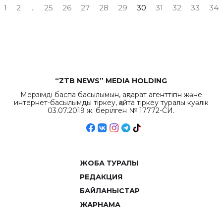
1
2
...
25
26
27
28
29
30
31
32
33
34
“ZTB NEWS” MEDIA HOLDING
Мерзімді баспа басылымын, ақпарат агенттігін және
интернет-басылымды тіркеу, қайта тіркеу туралы куәлік
03.07.2019 ж. берілген № 17772-СИ.
ЖОБА ТУРАЛЫ
РЕДАКЦИЯ
БАЙЛАНЫСТАР
ЖАРНАМА