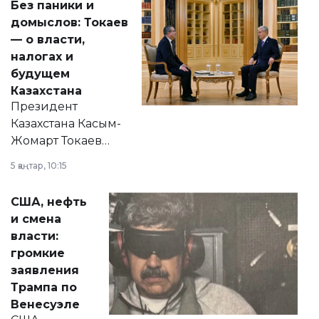
Без паники и
домыслов: Токаев
— о власти,
налогах и
будущем
Казахстана
Президент
Казахстана Касым-
Жомарт Токаев
прокомментировал
5 қаңтар, 10:15
сразу несколько
актуальных тем —
США, нефть
от слухов о
и смена
политических
власти:
реформах до
громкие
вопросов армии,
заявления
экономики и
Трампа по
личного здоровья.
Венесуэле