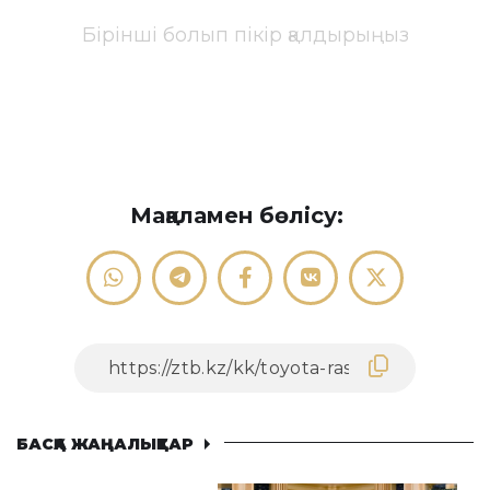
Бірінші болып пікір қалдырыңыз
Мақаламен бөлісу:
БАСҚА ЖАҢАЛЫҚТАР