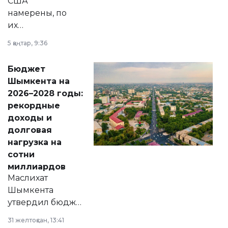
США
намерены, по
их
утверждению,
5 қаңтар, 9:36
принести
свободу
Бюджет
народу
Шымкента на
Венесуэлы.
2026–2028 годы:
рекордные
доходы и
долговая
нагрузка на
сотни
миллиардов
Маслихат
Шымкента
утвердил бюджет
города на 2026–
31 желтоқсан, 13:41
2028 годы.