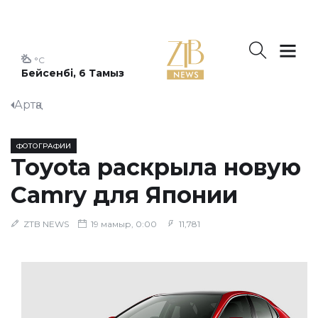
°C
Бейсенбі, 6 Тамыз
Артқа
ФОТОГРАФИИ
Toyota раскрыла новую
Camry для Японии
ZTB NEWS
19 мамыр, 0:00
11,781