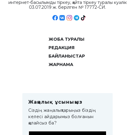
интернет-басылымды тіркеу, қайта тіркеу туралы куәлік
03.07.2019 ж. берілген № 17772-СИ.
ЖОБА ТУРАЛЫ
РЕДАКЦИЯ
БАЙЛАНЫСТАР
ЖАРНАМА
Жаңалық ұсыныңыз
Сіздің жаңалықтарыңыз біздің
келесі айдарымыз болғанын
қалайсыз ба?