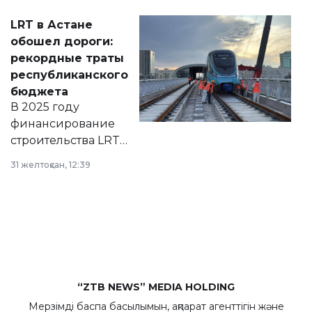
Соответствующий
LRT в Астане
документ
обошел дороги:
появился в базе
рекордные траты
нормативных
республиканского
правовых актов и
бюджета
на сайте маслихат
В 2025 году
города.
финансирование
строительства LRT
в Астане из
31 желтоқсан, 12:39
республиканского
бюджета достигло
рекордных
объемов.
“ZTB NEWS” MEDIA HOLDING
Мерзімді баспа басылымын, ақпарат агенттігін және