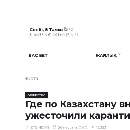
Сенбі, 8 Тамыз
°C
469.93
541.64
5.71
БАС БЕТ
ЖАҢАЛЫҚ
Артқа
ОБЩЕСТВО
Где по Казахстану в
ужесточили карант
ZTB NEWS
26 маусым, 0:00
15,323