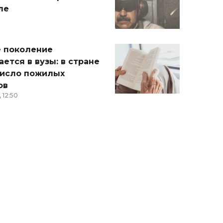
ле
 поколение
ется в вузы: в стране
число пожилых
ов
 12:50