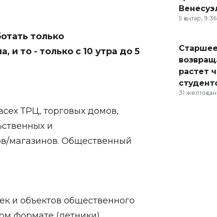
Венесуэ
5 қаңтар, 9:36
ботать только
Старшее
и то - только с 10 утра до 5
возвраща
растет 
студент
31 желтоқсан,
сех ТРЦ, торговых домов,
ьственных и
ов/магазинов. Общественный
ек и объектов общественного
ом формате (летники).