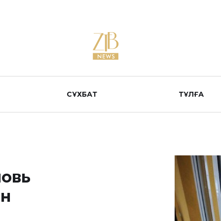
СҰХБАТ
ТҰЛҒА
новь
ин