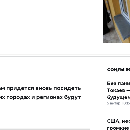
СОҢҒЫ Ж
Без пан
ам придется вновь посидеть
Токаев —
их городах и регионах будут
будущем
5 қаңтар, 10:15
США, неф
громкие