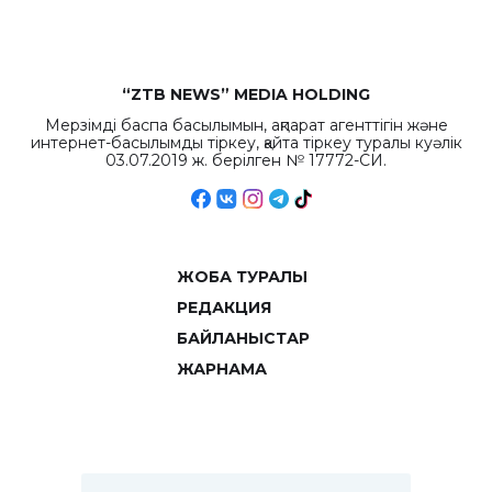
“ZTB NEWS” MEDIA HOLDING
Мерзімді баспа басылымын, ақпарат агенттігін және
интернет-басылымды тіркеу, қайта тіркеу туралы куәлік
03.07.2019 ж. берілген № 17772-СИ.
ЖОБА ТУРАЛЫ
РЕДАКЦИЯ
БАЙЛАНЫСТАР
ЖАРНАМА