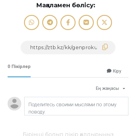
Мақаламен бөлісу:
0 Пікірлер
Кіру
Ең жаңасы
Бірінші болып пікір қалдырыңыз