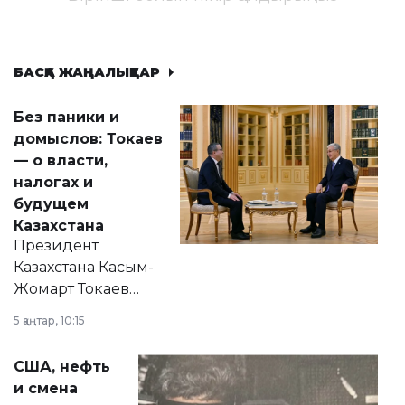
БАСҚА ЖАҢАЛЫҚТАР
Без паники и
домыслов: Токаев
— о власти,
налогах и
будущем
Казахстана
Президент
Казахстана Касым-
Жомарт Токаев
прокомментировал
5 қаңтар, 10:15
сразу несколько
актуальных тем —
США, нефть
от слухов о
и смена
политических