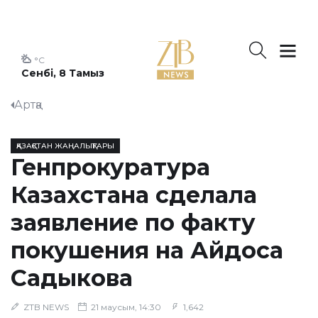
°C
Сенбі, 8 Тамыз
Артқа
ҚАЗАҚСТАН ЖАҢАЛЫҚТАРЫ
Генпрокуратура
Казахстана сделала
заявление по факту
покушения на Айдоса
Садыкова
ZTB NEWS
21 маусым, 14:30
1,642