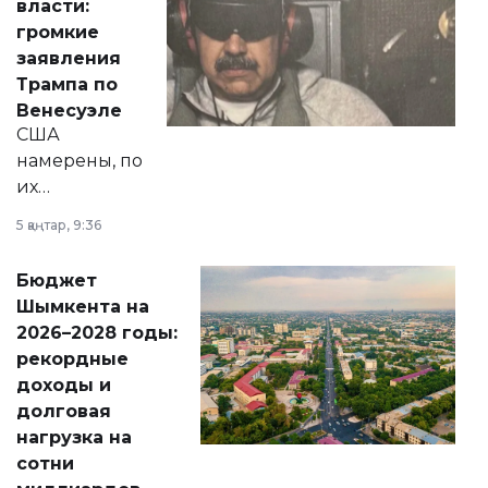
власти:
реформах до
громкие
вопросов армии,
заявления
экономики и
Трампа по
личного здоровья.
Венесуэле
США
намерены, по
их
утверждению,
5 қаңтар, 9:36
принести
свободу
Бюджет
народу
Шымкента на
Венесуэлы.
2026–2028 годы:
рекордные
доходы и
долговая
нагрузка на
сотни