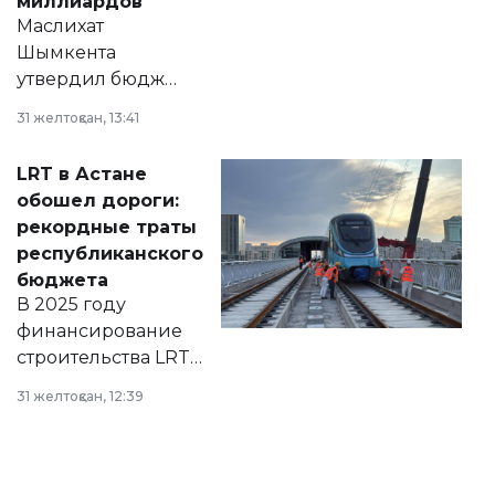
миллиардов
Маслихат
Шымкента
утвердил бюджет
города на 2026–
31 желтоқсан, 13:41
2028 годы.
Соответствующий
LRT в Астане
документ
обошел дороги:
появился в базе
рекордные траты
нормативных
республиканского
правовых актов и
бюджета
на сайте маслихат
В 2025 году
города.
финансирование
строительства LRT
в Астане из
31 желтоқсан, 12:39
республиканского
бюджета достигло
рекордных
объемов.