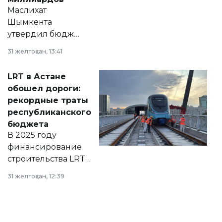
Маслихат
Шымкента
утвердил бюджет
города на 2026–
31 желтоқсан, 13:41
2028 годы.
Соответствующий
LRT в Астане
документ
обошел дороги:
появился в базе
рекордные траты
нормативных
республиканского
правовых актов и
бюджета
на сайте маслихат
В 2025 году
города.
финансирование
строительства LRT
в Астане из
31 желтоқсан, 12:39
республиканского
бюджета достигло
рекордных
объемов.