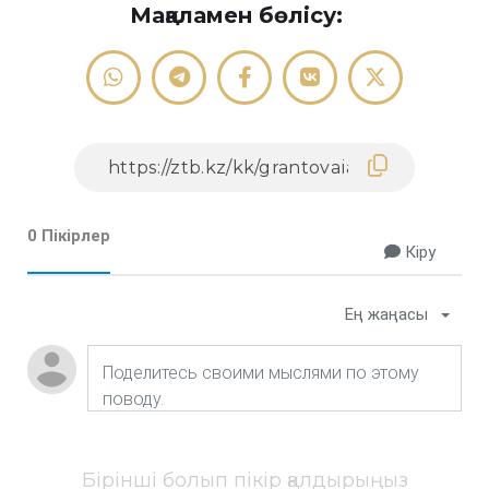
Мақаламен бөлісу:
0 Пікірлер
Кіру
Ең жаңасы
Бірінші болып пікір қалдырыңыз