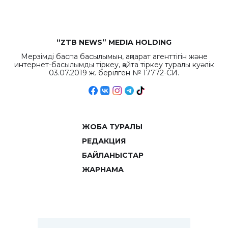
“ZTB NEWS” MEDIA HOLDING
Мерзімді баспа басылымын, ақпарат агенттігін және
интернет-басылымды тіркеу, қайта тіркеу туралы куәлік
03.07.2019 ж. берілген № 17772-СИ.
ЖОБА ТУРАЛЫ
РЕДАКЦИЯ
БАЙЛАНЫСТАР
ЖАРНАМА