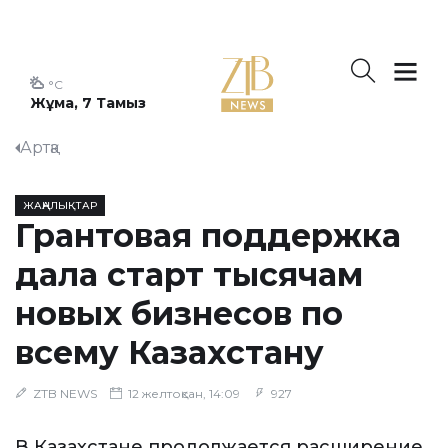
°C
Жұма, 7 Тамыз
Артқа
ЖАҢАЛЫҚТАР
Грантовая поддержка
дала старт тысячам
новых бизнесов по
всему Казахстану
ZTB NEWS
12 желтоқсан, 14:09
927
В Казахстане продолжается расширение