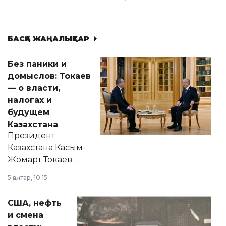
БАСҚА ЖАҢАЛЫҚТАР
Без паники и
домыслов: Токаев
— о власти,
налогах и
будущем
Казахстана
Президент
Казахстана Касым-
Жомарт Токаев
прокомментировал
5 қаңтар, 10:15
сразу несколько
актуальных тем —
США, нефть
от слухов о
и смена
политических