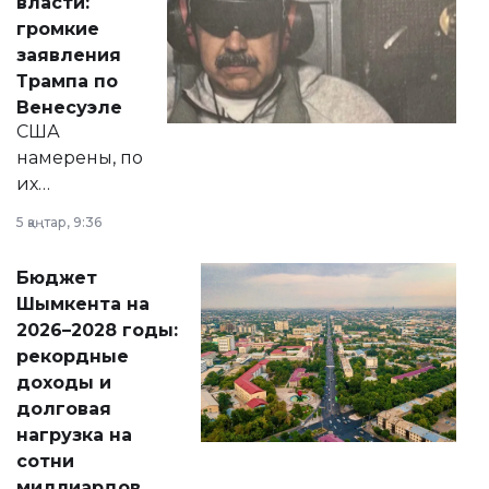
власти:
реформах до
громкие
вопросов армии,
заявления
экономики и
Трампа по
личного здоровья.
Венесуэле
США
намерены, по
их
утверждению,
5 қаңтар, 9:36
принести
свободу
Бюджет
народу
Шымкента на
Венесуэлы.
2026–2028 годы:
рекордные
доходы и
долговая
нагрузка на
сотни
миллиардов