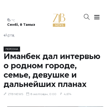
°C
Сенбі, 8 Тамыз
Артқа
ПЕРСОНА
Иманбек дал интервью
о родном городе,
семье, девушке и
дальнейших планах
ZTB NEWS
8 желтоқсан, 0:00
4,674