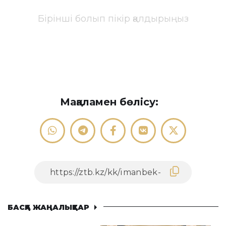
Бірінші болып пікір қалдырыңыз
Мақаламен бөлісу:
БАСҚА ЖАҢАЛЫҚТАР