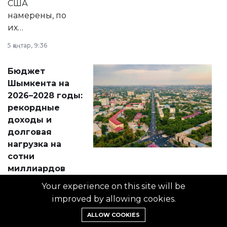
США
намерены, по
их
утверждению,
5 қаңтар, 9:36
принести
свободу
Бюджет
народу
Шымкента на
Венесуэлы.
2026–2028 годы:
рекордные
доходы и
долговая
нагрузка на
сотни
миллиардов
Маслихат
Your experience on this site will be
Шымкента
improved by allowing cookies.
утвердил бюджет
города на 2026–
ALLOW COOKIES
31 желтоқсан, 13:41