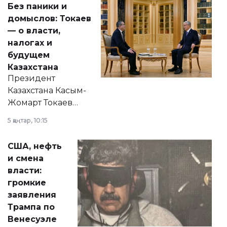
Без паники и
домыслов: Токаев
— о власти,
налогах и
будущем
Казахстана
Президент
Казахстана Касым-
Жомарт Токаев
прокомментировал
5 қаңтар, 10:15
сразу несколько
актуальных тем —
США, нефть
от слухов о
и смена
политических
власти:
реформах до
громкие
вопросов армии,
заявления
экономики и
Трампа по
личного здоровья.
Венесуэле