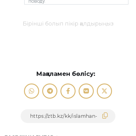
Бірінші болып пікір қалдырыңыз
Мақаламен бөлісу: