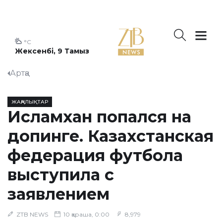
°C
Жексенбі, 9 Тамыз
Артқа
ЖАҢАЛЫҚТАР
Исламхан попался на
допинге. Казахстанская
федерация футбола
выступила с
заявлением
ZTB NEWS
10 қараша, 0:00
8,979