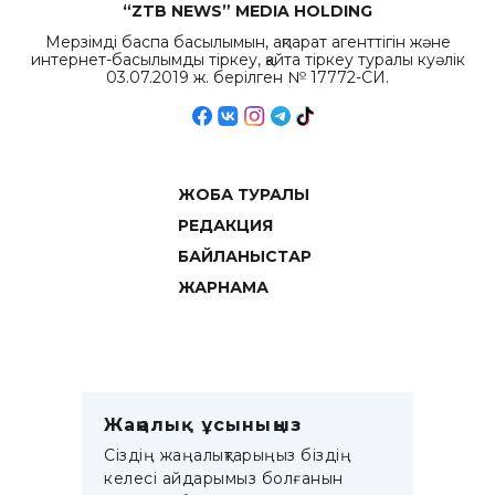
“ZTB NEWS” MEDIA HOLDING
Мерзімді баспа басылымын, ақпарат агенттігін және
интернет-басылымды тіркеу, қайта тіркеу туралы куәлік
03.07.2019 ж. берілген № 17772-СИ.
ЖОБА ТУРАЛЫ
РЕДАКЦИЯ
БАЙЛАНЫСТАР
ЖАРНАМА
Жаңалық ұсыныңыз
Сіздің жаңалықтарыңыз біздің
келесі айдарымыз болғанын