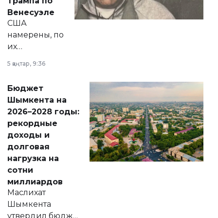
Трампа по
личного здоровья.
Венесуэле
США
намерены, по
их
утверждению,
5 қаңтар, 9:36
принести
свободу
Бюджет
народу
Шымкента на
Венесуэлы.
2026–2028 годы:
рекордные
доходы и
долговая
нагрузка на
сотни
миллиардов
Маслихат
Шымкента
утвердил бюджет