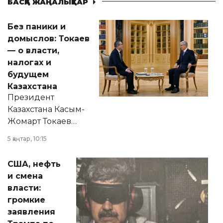
БАСҚА ЖАҢАЛЫҚТАР
Без паники и
домыслов: Токаев
— о власти,
налогах и
будущем
Казахстана
Президент
Казахстана Касым-
Жомарт Токаев
прокомментировал
5 қаңтар, 10:15
сразу несколько
актуальных тем —
США, нефть
от слухов о
и смена
политических
власти:
реформах до
громкие
вопросов армии,
заявления
экономики и