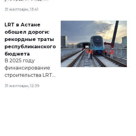
города на 2026–
31 желтоқсан, 13:41
2028 годы.
Соответствующий
LRT в Астане
документ
обошел дороги:
появился в базе
рекордные траты
нормативных
республиканского
правовых актов и
бюджета
на сайте маслихат
В 2025 году
города.
финансирование
строительства LRT
в Астане из
31 желтоқсан, 12:39
республиканского
бюджета достигло
рекордных
объемов.