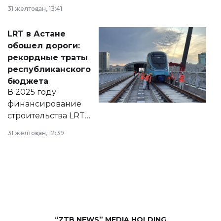
города на 2026–
31 желтоқсан, 13:41
2028 годы.
Соответствующий
LRT в Астане
документ
обошел дороги:
появился в базе
рекордные траты
нормативных
республиканского
правовых актов и
бюджета
на сайте маслихат
В 2025 году
города.
финансирование
строительства LRT
в Астане из
31 желтоқсан, 12:39
республиканского
бюджета достигло
рекордных
объемов.
“ZTB NEWS” MEDIA HOLDING