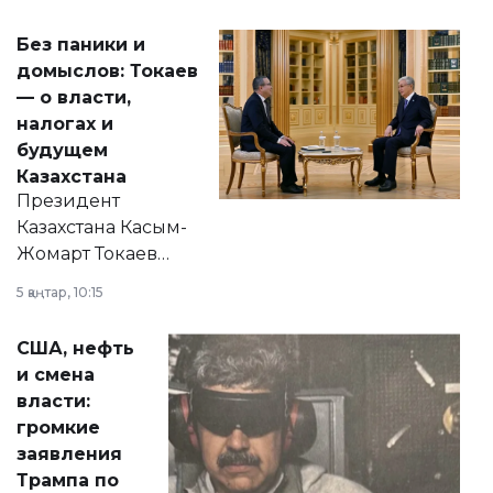
Без паники и
домыслов: Токаев
— о власти,
налогах и
будущем
Казахстана
Президент
Казахстана Касым-
Жомарт Токаев
прокомментировал
5 қаңтар, 10:15
сразу несколько
актуальных тем —
США, нефть
от слухов о
и смена
политических
власти:
реформах до
громкие
вопросов армии,
заявления
экономики и
Трампа по
личного здоровья.