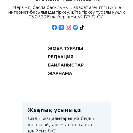
Мерзімді баспа басылымын, ақпарат агенттігін және
интернет-басылымды тіркеу, қайта тіркеу туралы куәлік
03.07.2019 ж. берілген № 17772-СИ.
ЖОБА ТУРАЛЫ
РЕДАКЦИЯ
БАЙЛАНЫСТАР
ЖАРНАМА
Жаңалық ұсыныңыз
Сіздің жаңалықтарыңыз біздің
келесі айдарымыз болғанын
қалайсыз ба?