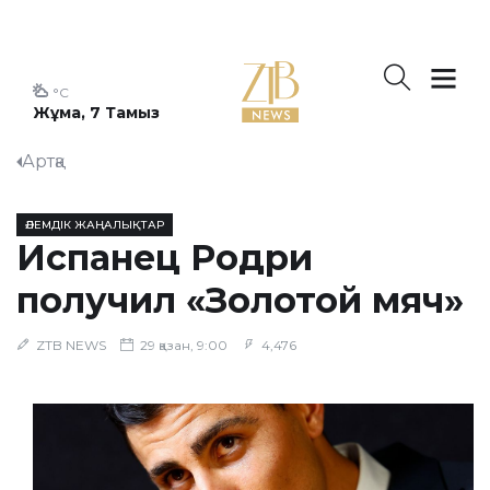
°C
Жұма, 7 Тамыз
Артқа
ӘЛЕМДІК ЖАҢАЛЫҚТАР
Испанец Родри
получил «Золотой мяч»
ZTB NEWS
29 қазан, 9:00
4,476