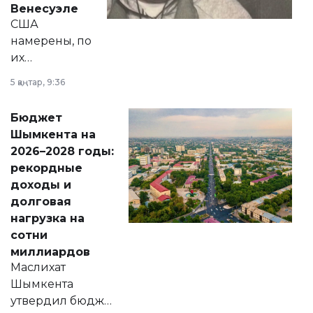
Венесуэле
США
намерены, по
их
утверждению,
5 қаңтар, 9:36
принести
свободу
Бюджет
народу
Шымкента на
Венесуэлы.
2026–2028 годы:
рекордные
доходы и
долговая
нагрузка на
сотни
миллиардов
Маслихат
Шымкента
утвердил бюджет