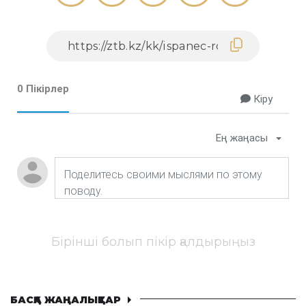
0 Пікірлер
Кіру
Ең жаңасы
Бірінші болып пікір қалдырыңыз
БАСҚА ЖАҢАЛЫҚТАР