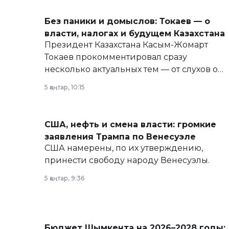
Без паники и домыслов: Токаев — о
власти, налогах и будущем Казахстана
Президент Казахстана Касым-Жомарт
Токаев прокомментировал сразу
несколько актуальных тем — от слухов о
политических реформах до вопросов
5 қаңтар, 10:15
армии, экономики и личного здоровья.
США, нефть и смена власти: громкие
заявления Трампа по Венесуэле
США намерены, по их утверждению,
принести свободу народу Венесуэлы.
5 қаңтар, 9:36
Бюджет Шымкента на 2026–2028 годы: