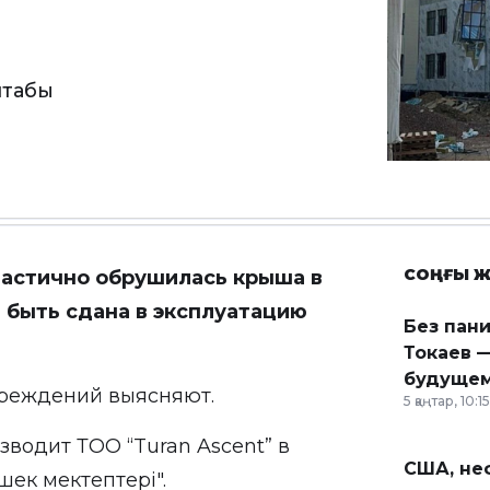
штабы
СОҢҒЫ Ж
частично обрушилась крыша в
 быть сдана в эксплуатацию
Без пан
Токаев —
будущем
реждений выясняют.
5 қаңтар, 10:15
зводит ТОО “Turan Ascent” в
США, неф
шек мектептері".