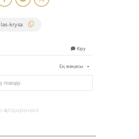
Кіру
Ең жаңасы
ір қалдырыңыз