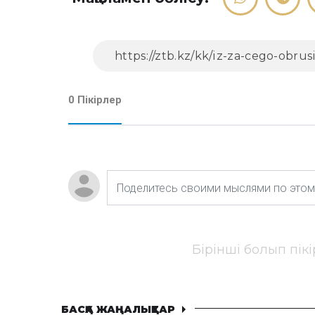
0 Пікірлер
Бірінші болып пік
БАСҚА ЖАҢАЛЫҚТАР