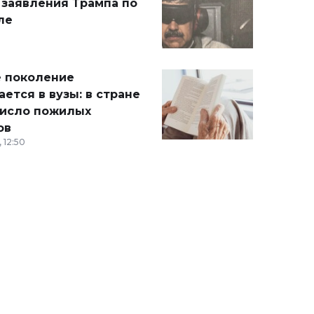
 заявления Трампа по
ле
 поколение
ется в вузы: в стране
число пожилых
ов
 12:50