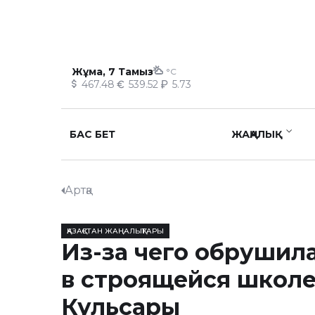
Жұма, 7 Тамыз
°C
467.48
539.52
5.73
БАС БЕТ
ЖАҢАЛЫҚ
Артқа
ҚАЗАҚСТАН ЖАҢАЛЫҚТАРЫ
Из-за чего обрушил
в строящейся школе
Кульсары