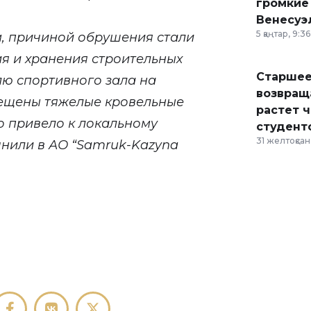
громкие
Венесуэ
5 қаңтар, 9:36
, причиной обрушения стали
я и хранения строительных
Старшее
лю спортивного зала на
возвраща
ещены тяжелые кровельные
растет 
о привело к локальному
студент
31 желтоқсан,
чнили в АО “Samruk-Kazyna