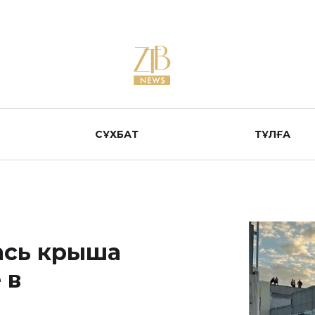
СҰХБАТ
ТҰЛҒА
ась крыша
 в