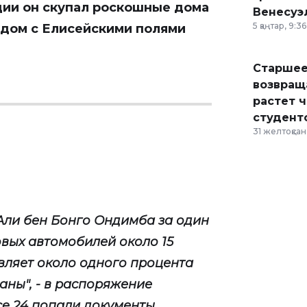
ции он скупал роскошные дома
Венесуэ
5 қаңтар, 9:36
ядом с Елисейскими полями
Старшее
возвраща
растет 
студент
31 желтоқсан,
Али бен Бонго Ондимба за один
овых автомобилей около 15
авляет около одного процента
аны", - в распоряжение
ce 24 попали документы,