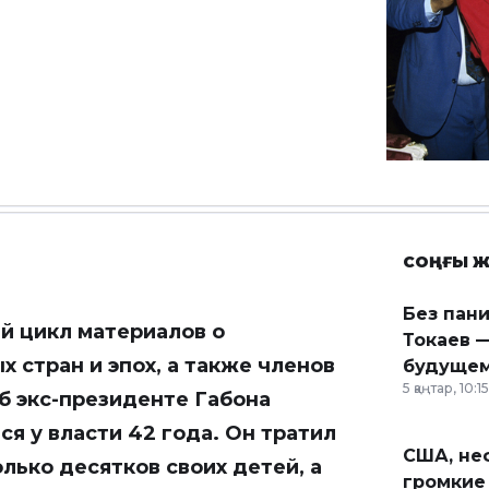
СОҢҒЫ Ж
Без пан
й цикл материалов о
Токаев —
 стран и эпох, а также членов
будущем
5 қаңтар, 10:15
об экс-президенте Габона
я у власти 42 года. Он тратил
США, неф
лько десятков своих детей, а
громкие