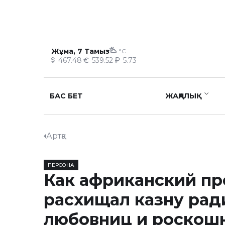
Жұма, 7 Тамыз
°C
467.48
539.52
5.73
БАС БЕТ
ЖАҢАЛЫҚ
Артқа
ПЕРСОНА
Как африканский пр
расхищал казну ра
любовниц и роскош