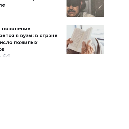
ле
 поколение
ется в вузы: в стране
число пожилых
ов
 12:50