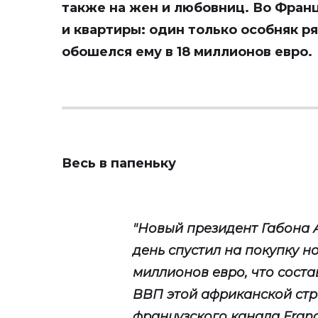
также на жен и любовниц. Во Фран
и квартиры: один только особняк р
обошелся ему в 18 миллионов евро.
Весь в папеньку
"Новый президент Габона 
день спустил на покупку н
миллионов евро, что сост
ВВП этой африканской стр
французского канала Fran