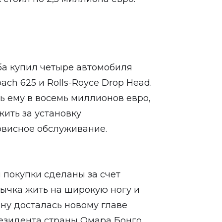
ба купил четыре автомобиля
ch 625 и Rolls-Royce Drop Head.
 ему в восемь миллионов евро,
ить за установку
рвисное обслуживание.
 покупки сделаны за счет
ычка жить на широкую ногу и
зну досталась новому главе
резидента страны Омара Бонго