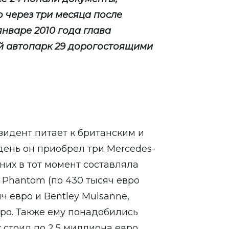
 через три месяца после
январе 2010 года глава
й автопарк 29 дорогостоящими
зидент питает к британским и
день он приобрел три Mercedes-
 них в тот момент составляла
e Phantom (по 430 тысяч евро
яч евро и Bentley Mulsanne,
ро. Также ему понадобились
 стоил по 2,5 миллиона евро.