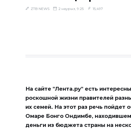
ZTB NEWS
2 наурыз, 9:25
15,497
На сайте
"Лента.ру"
есть интересны
роскошной жизни правителей разных
их семей. На этот раз речь пойдет 
Омаре Бонго Ондимбе, находившемс
деньги из бюджета страны на неско