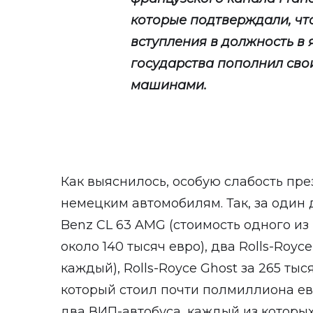
которые подтверждали, что
вступления в должность в 
государства пополнил сво
машинами.
Как выяснилось, особую слабость пре
немецким автомобилям. Так, за один 
Benz CL 63 AMG (стоимость одного из
около 140 тысяч евро), два Rolls-Royc
каждый), Rolls-Royce Ghost за 265 тыс
который стоил почти полмиллиона ев
два ВИП-автобуса, каждый из которых