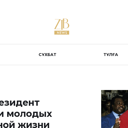
СҰХБАТ
ТҰЛҒА
езидент
ди молодых
ной жизни