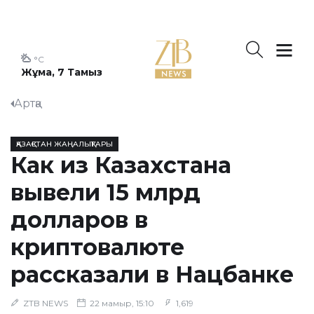
°C
Жұма, 7 Тамыз
Артқа
ҚАЗАҚСТАН ЖАҢАЛЫҚТАРЫ
Как из Казахстана
вывели 15 млрд
долларов в
криптовалюте
рассказали в Нацбанке
ZTB NEWS
22 мамыр, 15:10
1,619