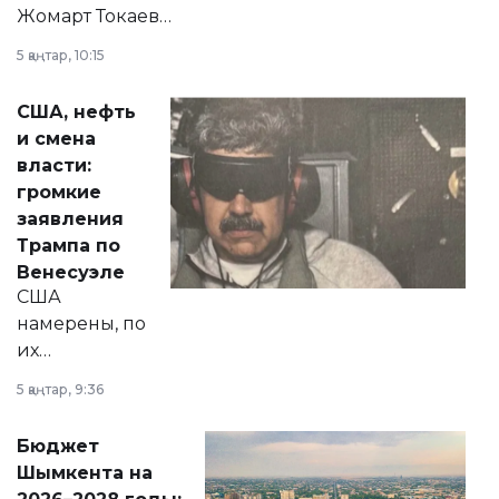
Жомарт Токаев
прокомментировал
5 қаңтар, 10:15
сразу несколько
актуальных тем —
США, нефть
от слухов о
и смена
политических
власти:
реформах до
громкие
вопросов армии,
заявления
экономики и
Трампа по
личного здоровья.
Венесуэле
США
намерены, по
их
утверждению,
5 қаңтар, 9:36
принести
свободу
Бюджет
народу
Шымкента на
Венесуэлы.