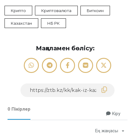
Крипто
Криптовалюта
Биткоин
Казахстан
НБ РК
Мақаламен бөлісу:
0 Пікірлер
Кіру
Ең жаңасы