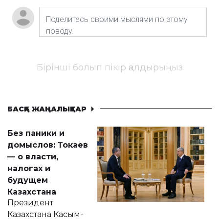
Бірінші болып пікір қалдырыңыз
БАСҚА ЖАҢАЛЫҚТАР
Без паники и
домыслов: Токаев
— о власти,
налогах и
будущем
Казахстана
Президент
Казахстана Касым-