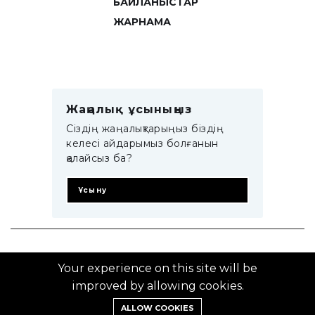
БАЙЛАНЫСТАР
ЖАРНАМА
Жаңалық ұсыныңыз
Сіздің жаңалықтарыңыз біздің
келесі айдарымыз болғанын
қалайсыз ба?
Ұсыну
© 2014–2025 ZTB.KZ
Your experience on this site will be
improved by allowing cookies.
ALLOW COOKIES