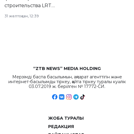
строительства LRT
в Астане из
31 желтоқсан, 12:39
республиканского
бюджета достигло
рекордных
объемов.
“ZTB NEWS” MEDIA HOLDING
Мерзімді баспа басылымын, ақпарат агенттігін және
интернет-басылымды тіркеу, қайта тіркеу туралы куәлік
03.07.2019 ж. берілген № 17772-СИ.
ЖОБА ТУРАЛЫ
РЕДАКЦИЯ