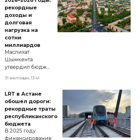
2026–2028 годы:
рекордные
доходы и
долговая
нагрузка на
сотни
миллиардов
Маслихат
Шымкента
утвердил бюджет
города на 2026–
31 желтоқсан, 13:41
2028 годы.
Соответствующий
LRT в Астане
документ
обошел дороги:
появился в базе
рекордные траты
нормативных
республиканского
правовых актов и
бюджета
на сайте маслихат
В 2025 году
города.
финансирование