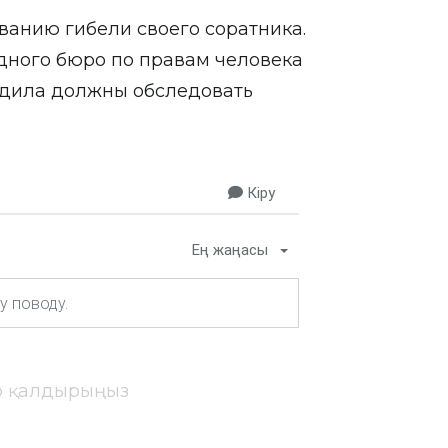
ванию гибели своего соратника.
дного бюро по правам человека
гадила должны обследовать
Кіру
Ең жаңасы
ір қалдырыңыз