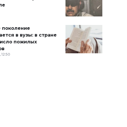
ле
 поколение
ется в вузы: в стране
число пожилых
ов
 12:50