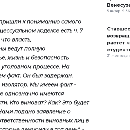
Венесуэ
5 қаңтар, 9:36
 пришли к пониманию самого
Старшее
цессуальном кодексе есть ч. 7
возвраща
 что власть,
растет 
ны ведут полную
студент
31 желтоқсан,
ье, жизнь и безопасность
в уголовном процессе. На
м факт. Он был задержан,
 изолятор. Мы имеем факт -
уже однозначно имеются
ти. Кто виноват? Как? Это будет
 Нами подано заявление о
ответственности виновных лиц в
торые дежурили в тот день", -