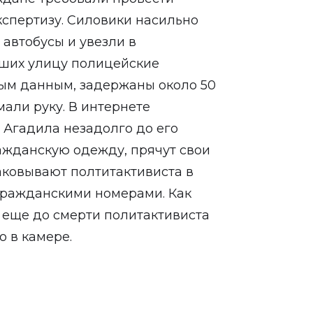
спертизу. Силовики насильно
автобусы и увезли в
ших улицу полицейские
рым данным, задержаны около 50
али руку. В интернете
 Агадила незадолго до его
ажданскую одежду, прячут свои
аковывают полтитактивиста в
 гражданскими номерами. Как
 еще до смерти политактивиста
о в камере.