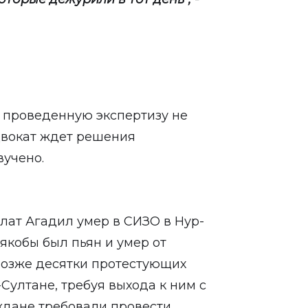
ь проведенную экспертизу не
двокат ждет решения
вучено.
лат Агадил умер в СИЗО в Нур-
 якобы был пьян и умер от
Позже десятки протестующих
-Султане, требуя выхода к ним с
ждане требовали провести