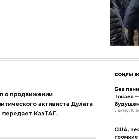
СОҢҒЫ Ж
Без пан
ал о продвижении
Токаев —
литического активиста Дулата
будущем
5 қаңтар, 10:15
, передает
КазТАГ
.
США, неф
громкие