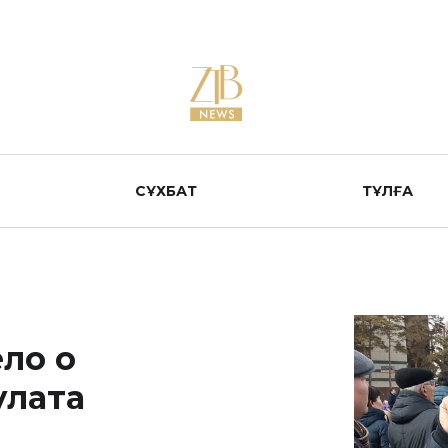
СҰХБАТ
ТҰЛҒА
ло о
улата