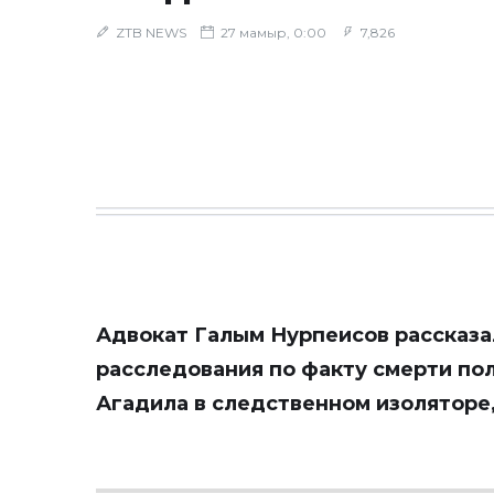
ZTB NEWS
27 мамыр, 0:00
7,826
Адвокат Галым Нурпеисов рассказ
расследования по факту смерти по
Агадила в следственном изоляторе