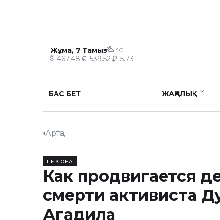
Жұма, 7 Тамыз
°C
467.48
539.52
5.73
БАС БЕТ
ЖАҢАЛЫҚ
Артқа
ПЕРСОНА
Как продвигается де
смерти активиста Д
Агадила