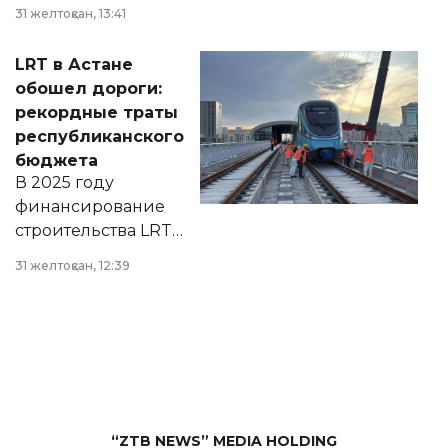
города на 2026–
31 желтоқсан, 13:41
2028 годы.
Соответствующий
LRT в Астане
документ
обошел дороги:
появился в базе
рекордные траты
нормативных
республиканского
правовых актов и
бюджета
на сайте маслихат
В 2025 году
города.
финансирование
строительства LRT
в Астане из
31 желтоқсан, 12:39
республиканского
бюджета достигло
рекордных
объемов.
“ZTB NEWS” MEDIA HOLDING