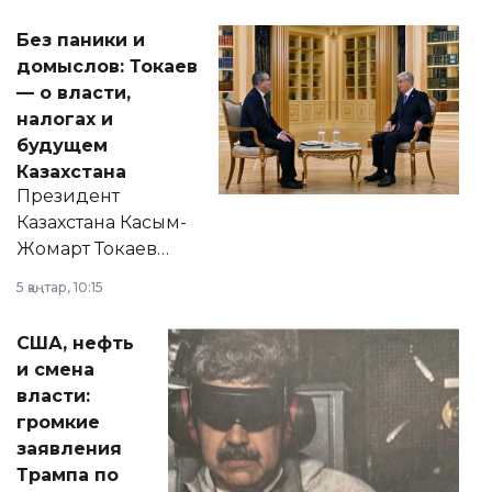
Без паники и
домыслов: Токаев
— о власти,
налогах и
будущем
Казахстана
Президент
Казахстана Касым-
Жомарт Токаев
прокомментировал
5 қаңтар, 10:15
сразу несколько
актуальных тем —
США, нефть
от слухов о
и смена
политических
власти:
реформах до
громкие
вопросов армии,
заявления
экономики и
Трампа по
личного здоровья.