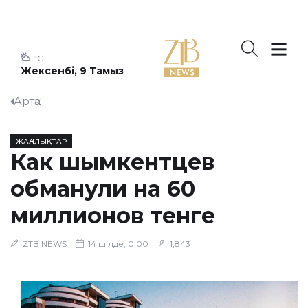
°C
Жексенбі, 9 Тамыз
Артқа
ЖАҢАЛЫҚТАР
Как шымкентцев
обманули на 60
миллионов тенге
ZTB NEWS
14 шілде, 0:00
1,843