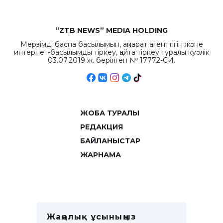
“ZTB NEWS” MEDIA HOLDING
Мерзімді баспа басылымын, ақпарат агенттігін және
интернет-басылымды тіркеу, қайта тіркеу туралы куәлік
03.07.2019 ж. берілген № 17772-СИ.
ЖОБА ТУРАЛЫ
РЕДАКЦИЯ
БАЙЛАНЫСТАР
ЖАРНАМА
Жаңалық ұсыныңыз