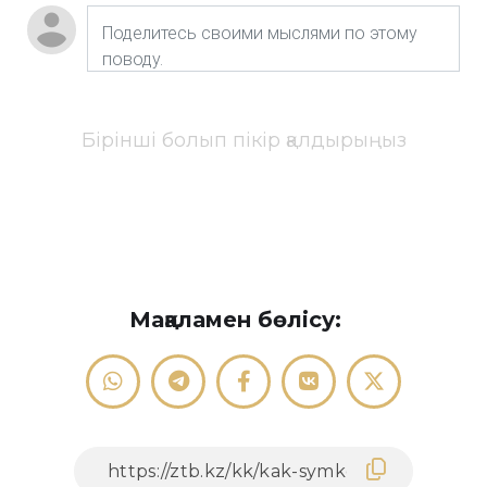
Бірінші болып пікір қалдырыңыз
Мақаламен бөлісу: