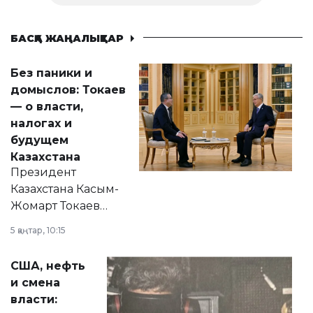
БАСҚА ЖАҢАЛЫҚТАР
Без паники и
домыслов: Токаев
— о власти,
налогах и
будущем
Казахстана
Президент
Казахстана Касым-
Жомарт Токаев
прокомментировал
5 қаңтар, 10:15
сразу несколько
актуальных тем —
США, нефть
от слухов о
и смена
политических
власти:
реформах до