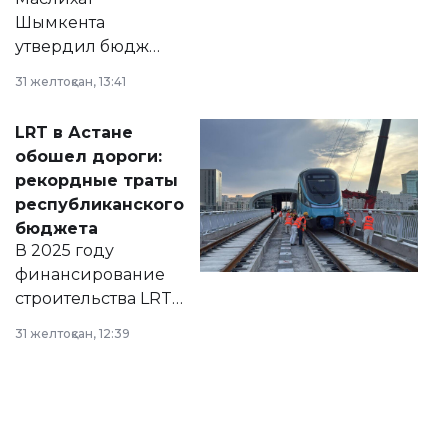
Шымкента
утвердил бюджет
города на 2026–
31 желтоқсан, 13:41
2028 годы.
Соответствующий
LRT в Астане
документ
обошел дороги:
появился в базе
рекордные траты
нормативных
республиканского
правовых актов и
бюджета
на сайте маслихат
В 2025 году
города.
финансирование
строительства LRT
в Астане из
31 желтоқсан, 12:39
республиканского
бюджета достигло
рекордных
объемов.