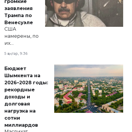
громкие
вопросов армии,
заявления
экономики и
Трампа по
личного здоровья.
Венесуэле
США
намерены, по
их
утверждению,
5 қаңтар, 9:36
принести
свободу
Бюджет
народу
Шымкента на
Венесуэлы.
2026–2028 годы:
рекордные
доходы и
долговая
нагрузка на
сотни
миллиардов
Маслихат