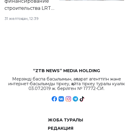
финансирование
строительства LRT
в Астане из
31 желтоқсан, 12:39
республиканского
бюджета достигло
рекордных
объемов.
“ZTB NEWS” MEDIA HOLDING
Мерзімді баспа басылымын, ақпарат агенттігін және
интернет-басылымды тіркеу, қайта тіркеу туралы куәлік
03.07.2019 ж. берілген № 17772-СИ.
ЖОБА ТУРАЛЫ
РЕДАКЦИЯ