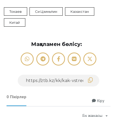
Токаев
Си Цзиньпин
Казахстан
Китай
Мақаламен бөлісу:
0 Пікірлер
Кіру
Ең жаңасы