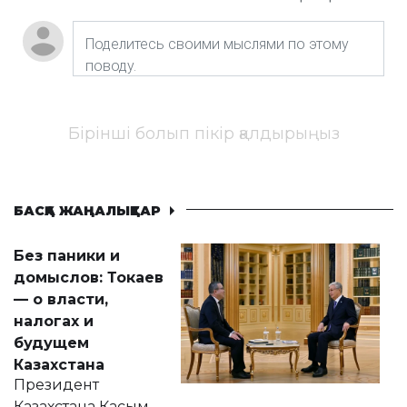
Бірінші болып пікір қалдырыңыз
БАСҚА ЖАҢАЛЫҚТАР
Без паники и
домыслов: Токаев
— о власти,
налогах и
будущем
Казахстана
Президент
Казахстана Касым-