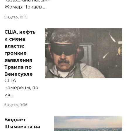
Жомарт Токаев
прокомментировал
5 қаңтар, 10:15
сразу несколько
актуальных тем —
США, нефть
от слухов о
и смена
политических
власти:
реформах до
громкие
вопросов армии,
заявления
экономики и
Трампа по
личного здоровья.
Венесуэле
США
намерены, по
их
утверждению,
5 қаңтар, 9:36
принести
свободу
Бюджет
народу
Шымкента на
Венесуэлы.