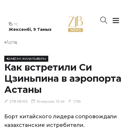
°C
Жексенбі, 9 Тамыз
Артқа
ҚАЗАҚСТАН ЖАҢАЛЫҚТАРЫ
Как встретили Си
Цзиньпина в аэропорта
Астаны
ZTB NEWS
16 маусым, 13:46
1,755
Борт китайского лидера сопровождали
казахстанские истребители.