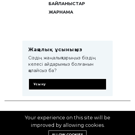
БАЙЛАНЫСТАР
ЖАРНАМА
Жаңалық ұсыныңыз
Сіздің жаңалықтарыңыз біздің
келесі айдарымыз болғанын
қалайсыз ба?
Ұсыну
© 2014–2025 ZTB.KZ
Your experience on this site will be
improved by allowing cookies.
ALLOW COOKIES