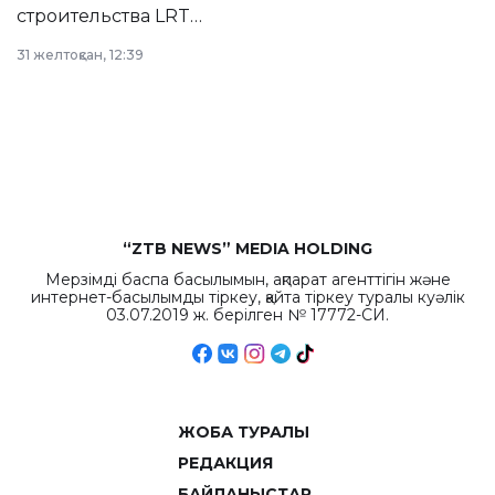
строительства LRT
в Астане из
31 желтоқсан, 12:39
республиканского
бюджета достигло
рекордных
объемов.
“ZTB NEWS” MEDIA HOLDING
Мерзімді баспа басылымын, ақпарат агенттігін және
интернет-басылымды тіркеу, қайта тіркеу туралы куәлік
03.07.2019 ж. берілген № 17772-СИ.
ЖОБА ТУРАЛЫ
РЕДАКЦИЯ
БАЙЛАНЫСТАР