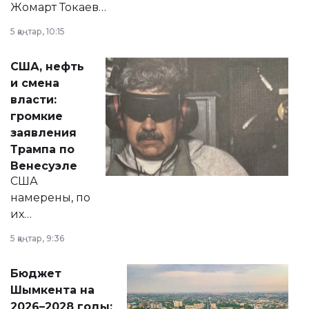
Жомарт Токаев
прокомментировал
5 қаңтар, 10:15
сразу несколько
актуальных тем —
США, нефть
от слухов о
и смена
политических
власти:
реформах до
громкие
вопросов армии,
заявления
экономики и
Трампа по
личного здоровья.
Венесуэле
США
намерены, по
их
утверждению,
5 қаңтар, 9:36
принести
свободу
Бюджет
народу
Шымкента на
Венесуэлы.
2026–2028 годы: