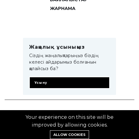
ЖАРНАМА
Жаңалық ұсыныңыз
Сіздің жаңалықтарыңыз біздің
келесі айдарымыз болғанын
қалайсыз ба?
Ұсыну
© 2014–2025 ZTB.KZ
Your experience on this site will be
improved by allowing cookies.
ALLOW COOKIES