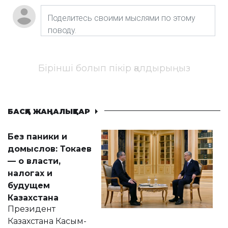
Бірінші болып пікір қалдырыңыз
БАСҚА ЖАҢАЛЫҚТАР
Без паники и
домыслов: Токаев
— о власти,
налогах и
будущем
Казахстана
Президент
Казахстана Касым-