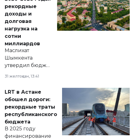
рекордные
доходы и
долговая
нагрузка на
сотни
миллиардов
Маслихат
Шымкента
утвердил бюджет
города на 2026–
31 желтоқсан, 13:41
2028 годы.
Соответствующий
LRT в Астане
документ
обошел дороги:
появился в базе
рекордные траты
нормативных
республиканского
правовых актов и
бюджета
на сайте маслихат
В 2025 году
города.
финансирование