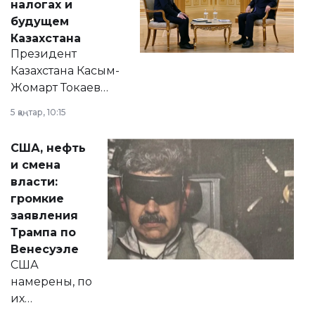
налогах и
будущем
Казахстана
Президент
Казахстана Касым-
Жомарт Токаев
прокомментировал
5 қаңтар, 10:15
сразу несколько
актуальных тем —
США, нефть
от слухов о
и смена
политических
власти:
реформах до
громкие
вопросов армии,
заявления
экономики и
Трампа по
личного здоровья.
Венесуэле
США
намерены, по
их