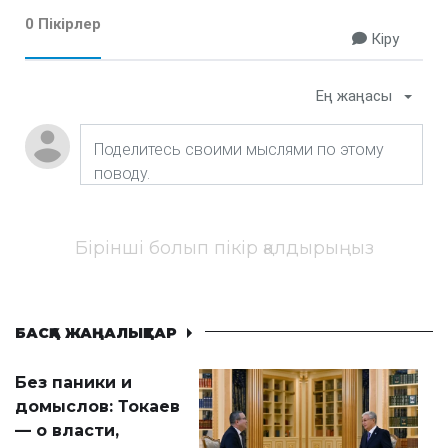
0 Пікірлер
Кіру
Ең жаңасы
Бірінші болып пікір қалдырыңыз
БАСҚА ЖАҢАЛЫҚТАР
Без паники и
домыслов: Токаев
— о власти,