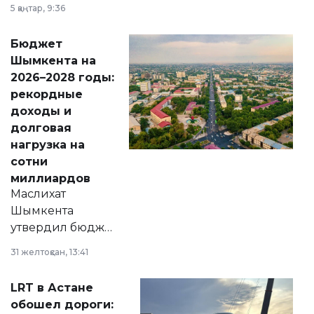
утверждению,
5 қаңтар, 9:36
принести
свободу
Бюджет
народу
Шымкента на
Венесуэлы.
2026–2028 годы:
рекордные
доходы и
долговая
нагрузка на
сотни
миллиардов
Маслихат
Шымкента
утвердил бюджет
города на 2026–
31 желтоқсан, 13:41
2028 годы.
Соответствующий
LRT в Астане
документ
обошел дороги:
появился в базе