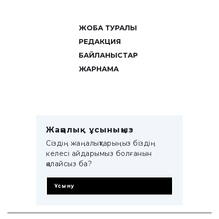
ЖОБА ТУРАЛЫ
РЕДАКЦИЯ
БАЙЛАНЫСТАР
ЖАРНАМА
Жаңалық ұсыныңыз
Сіздің жаңалықтарыңыз біздің
келесі айдарымыз болғанын
қалайсыз ба?
Ұсыну