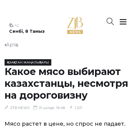
°C
Сенбі, 8 Тамыз
Артқа
ҚАЗАҚСТАН ЖАҢАЛЫҚТАРЫ
Какое мясо выбирают
казахстанцы, несмотря
на дороговизну
ZTB NEWS
31 шілде, 16:48
1,321
Мясо растет в цене, но спрос не падает.