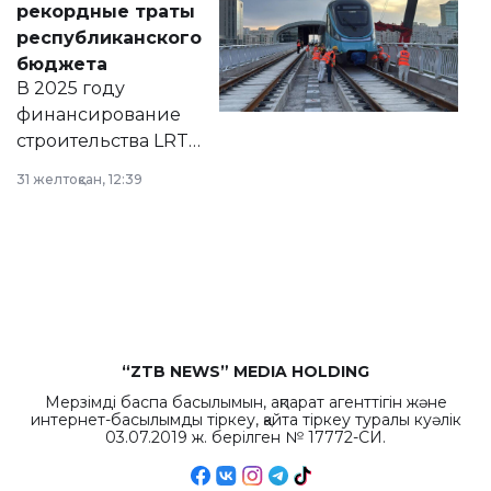
рекордные траты
нормативных
республиканского
правовых актов и
бюджета
на сайте маслихат
В 2025 году
города.
финансирование
строительства LRT
в Астане из
31 желтоқсан, 12:39
республиканского
бюджета достигло
рекордных
объемов.
“ZTB NEWS” MEDIA HOLDING
Мерзімді баспа басылымын, ақпарат агенттігін және
интернет-басылымды тіркеу, қайта тіркеу туралы куәлік
03.07.2019 ж. берілген № 17772-СИ.