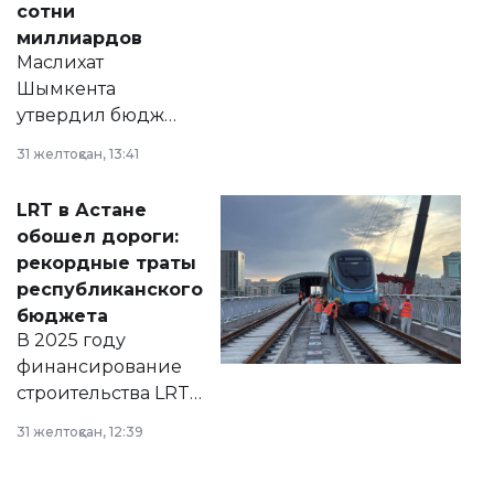
сотни
миллиардов
Маслихат
Шымкента
утвердил бюджет
города на 2026–
31 желтоқсан, 13:41
2028 годы.
Соответствующий
LRT в Астане
документ
обошел дороги:
появился в базе
рекордные траты
нормативных
республиканского
правовых актов и
бюджета
на сайте маслихат
В 2025 году
города.
финансирование
строительства LRT
в Астане из
31 желтоқсан, 12:39
республиканского
бюджета достигло