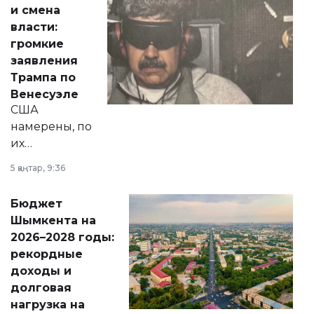
от слухов о
и смена
политических
власти:
реформах до
громкие
вопросов армии,
заявления
экономики и
Трампа по
личного здоровья.
Венесуэле
США
намерены, по
их
утверждению,
5 қаңтар, 9:36
принести
свободу
Бюджет
народу
Шымкента на
Венесуэлы.
2026–2028 годы:
рекордные
доходы и
долговая
нагрузка на