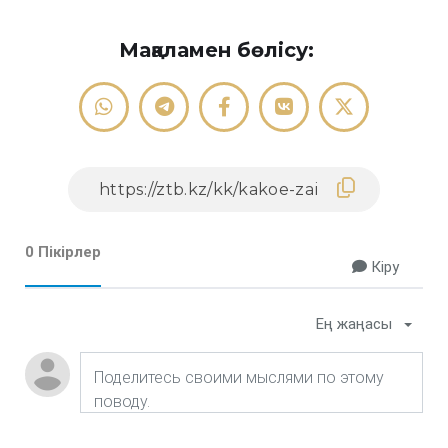
Мақаламен бөлісу:
0 Пікірлер
Кіру
Ең жаңасы