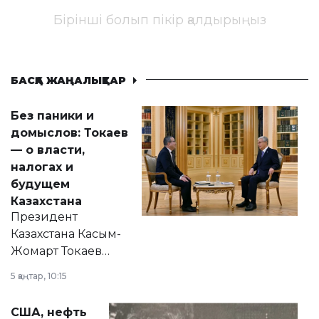
Бірінші болып пікір қалдырыңыз
БАСҚА ЖАҢАЛЫҚТАР
Без паники и
домыслов: Токаев
— о власти,
налогах и
будущем
Казахстана
Президент
Казахстана Касым-
Жомарт Токаев
прокомментировал
5 қаңтар, 10:15
сразу несколько
актуальных тем —
США, нефть