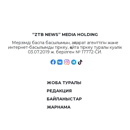
рекордных
объемов.
“ZTB NEWS” MEDIA HOLDING
Мерзімді баспа басылымын, ақпарат агенттігін және
интернет-басылымды тіркеу, қайта тіркеу туралы куәлік
03.07.2019 ж. берілген № 17772-СИ.
ЖОБА ТУРАЛЫ
РЕДАКЦИЯ
БАЙЛАНЫСТАР
ЖАРНАМА