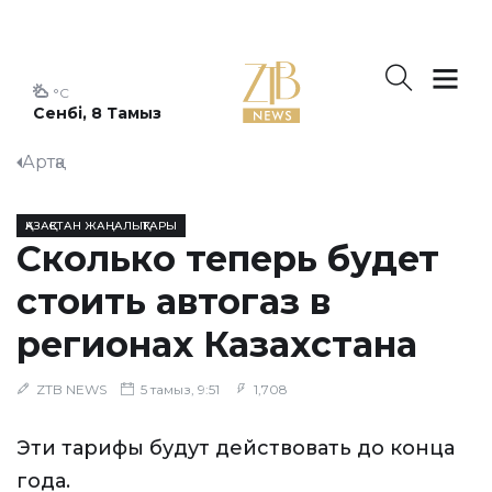
°C
Сенбі, 8 Тамыз
Артқа
ҚАЗАҚСТАН ЖАҢАЛЫҚТАРЫ
Сколько теперь будет
стоить автогаз в
регионах Казахстана
ZTB NEWS
5 тамыз, 9:51
1,708
Эти тарифы будут действовать до конца
года.