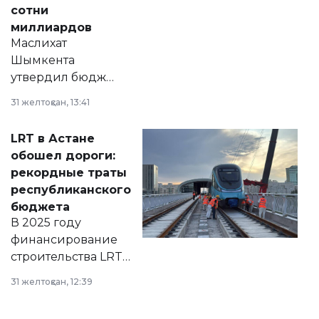
сотни
миллиардов
Маслихат
Шымкента
утвердил бюджет
города на 2026–
31 желтоқсан, 13:41
2028 годы.
Соответствующий
LRT в Астане
документ
обошел дороги:
появился в базе
рекордные траты
нормативных
республиканского
правовых актов и
бюджета
на сайте маслихат
В 2025 году
города.
финансирование
строительства LRT
в Астане из
31 желтоқсан, 12:39
республиканского
бюджета достигло