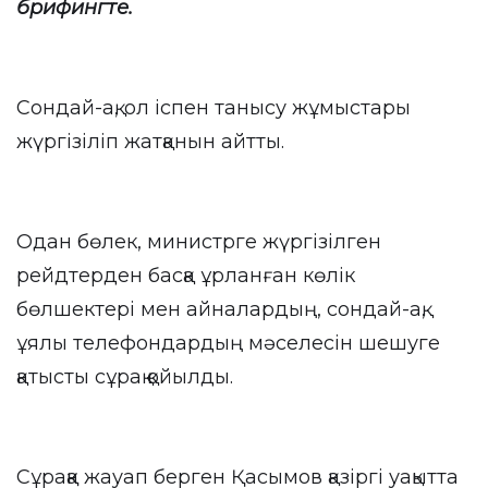
брифингте.
Сондай-ақ, ол іспен танысу жұмыстары
жүргізіліп жатқанын айтты.
Одан бөлек, министрге жүргізілген
рейдтерден басқа ұрланған көлік
бөлшектері мен айналардың, сондай-ақ,
ұялы телефондардың мәселесін шешуге
қатысты сұрақ қойылды.
Сұраққа жауап берген Қасымов қазіргі уақытта