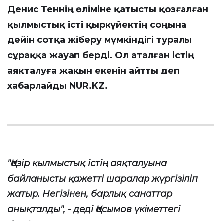
Денис Теннің өліміне қатысты қозғалған
қылмыстық істі қыркүйектің соңына
дейін сотқа жіберу мүмкіндігі туралы
сұраққа жауап берді. Ол аталған істің
аяқталуға жақын екенін айтты деп
хабарлайды
NUR.KZ
.
"Қазір қылмыстық істің аяқталуына
байланысты қажетті шаралар жүргізіліп
жатыр. Негізінен, барлық санаттар
анықталды", - деді Қасымов үкіметтегі