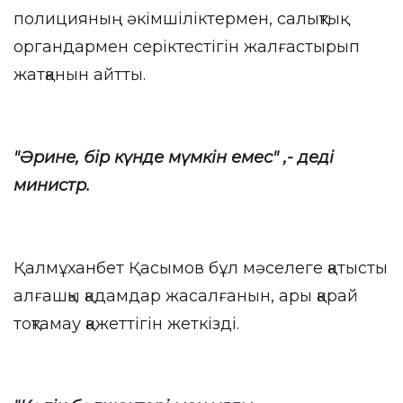
полицияның әкімшіліктермен, салықтық
органдармен серіктестігін жалғастырып
жатқанын айтты.
"Әрине, бір күнде мүмкін емес" ,- деді
министр.
Қалмұханбет Қасымов бұл мәселеге қатысты
алғашқы қадамдар жасалғанын, ары қарай
тоқтамау қажеттігін жеткізді.