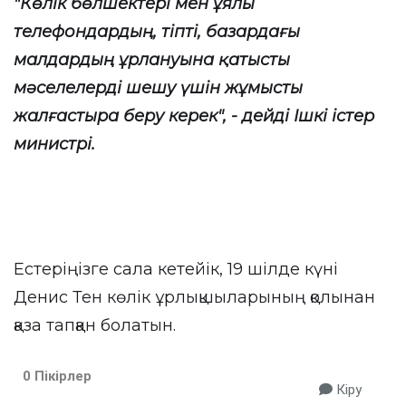
"Көлік бөлшектері мен ұялы
телефондардың, тіпті, базардағы
малдардың ұрлануына қатысты
мәселелерді шешу үшін жұмысты
жалғастыра беру керек", - дейді Ішкі істер
министрі.
Естеріңізге сала кетейік, 19 шілде күні
Денис Тен көлік ұрлықшыларының қолынан
қаза тапқан болатын.
0 Пікірлер
Кіру