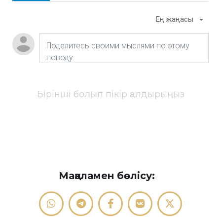
Ең жаңасы
Бірінші болып пікір қалдырыңыз
Мақаламен бөлісу: