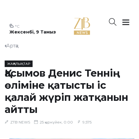
°C
Жексенбі, 9 Тамыз
Артқа
ЖАҢАЛЫҚТАР
Қасымов Денис Теннің
өліміне қатысты іс
қалай жүріп жатқанын
айтты
ZTB NEWS
25 қыркүйек, 0:00
9,575