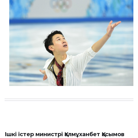
Ішкі істер министрі Қалмұханбет Қасымов