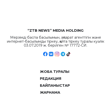
рекордных
объемов.
“ZTB NEWS” MEDIA HOLDING
Мерзімді баспа басылымын, ақпарат агенттігін және
интернет-басылымды тіркеу, қайта тіркеу туралы куәлік
03.07.2019 ж. берілген № 17772-СИ.
ЖОБА ТУРАЛЫ
РЕДАКЦИЯ
БАЙЛАНЫСТАР
ЖАРНАМА