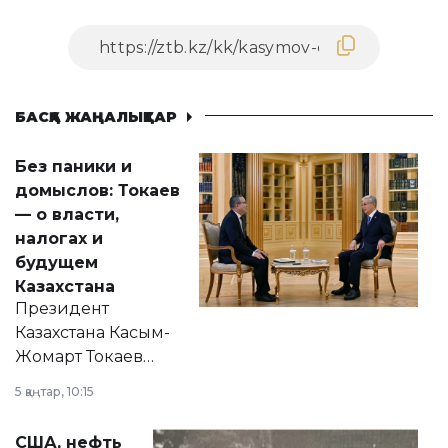
БАСҚА ЖАҢАЛЫҚТАР
Без паники и
домыслов: Токаев
— о власти,
налогах и
будущем
Казахстана
Президент
Казахстана Касым-
Жомарт Токаев
прокомментировал
5 қаңтар, 10:15
сразу несколько
актуальных тем —
США, нефть