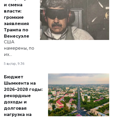
от слухов о
и смена
политических
власти:
реформах до
громкие
вопросов армии,
заявления
экономики и
Трампа по
личного здоровья.
Венесуэле
США
намерены, по
их
утверждению,
5 қаңтар, 9:36
принести
свободу
Бюджет
народу
Шымкента на
Венесуэлы.
2026–2028 годы:
рекордные
доходы и
долговая
нагрузка на