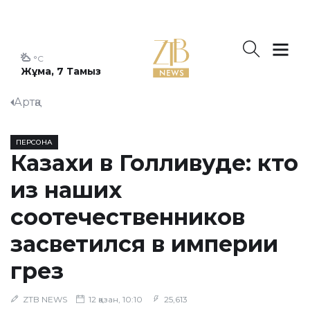
°C
Жұма, 7 Тамыз
Артқа
ПЕРСОНА
Казахи в Голливуде: кто
из наших
соотечественников
засветился в империи
грез
ZTB NEWS
12 қазан, 10:10
25,613