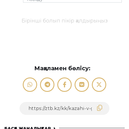
Бірінші болып пікір қалдырыңыз
Мақаламен бөлісу:
БАСҚА ЖАҢАЛЫҚТАР