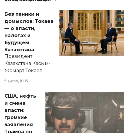
Без паники и
домыслов: Токаев
— о власти,
налогах и
будущем
Казахстана
Президент
Казахстана Касым-
Жомарт Токаев
прокомментировал
5 қаңтар, 10:15
сразу несколько
актуальных тем —
США, нефть
от слухов о
и смена
политических
власти:
реформах до
громкие
вопросов армии,
заявления
экономики и
Трампа по