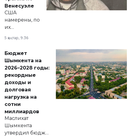
личного здоровья.
Венесуэле
США
намерены, по
их
утверждению,
5 қаңтар, 9:36
принести
свободу
Бюджет
народу
Шымкента на
Венесуэлы.
2026–2028 годы:
рекордные
доходы и
долговая
нагрузка на
сотни
миллиардов
Маслихат
Шымкента
утвердил бюджет