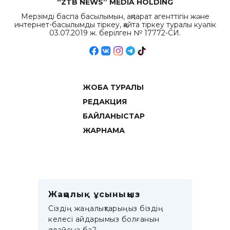
“ZTB NEWS” MEDIA HOLDING
Мерзімді баспа басылымын, ақпарат агенттігін және
интернет-басылымды тіркеу, қайта тіркеу туралы куәлік
03.07.2019 ж. берілген № 17772-СИ.
ЖОБА ТУРАЛЫ
РЕДАКЦИЯ
БАЙЛАНЫСТАР
ЖАРНАМА
Жаңалық ұсыныңыз
Сіздің жаңалықтарыңыз біздің
келесі айдарымыз болғанын