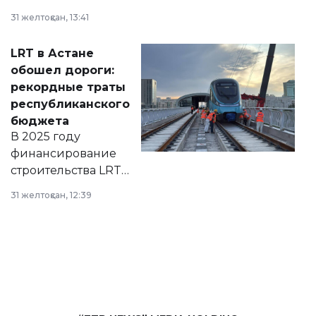
города на 2026–
31 желтоқсан, 13:41
2028 годы.
Соответствующий
LRT в Астане
документ
обошел дороги:
появился в базе
рекордные траты
нормативных
республиканского
правовых актов и
бюджета
на сайте маслихат
В 2025 году
города.
финансирование
строительства LRT
в Астане из
31 желтоқсан, 12:39
республиканского
бюджета достигло
рекордных
объемов.