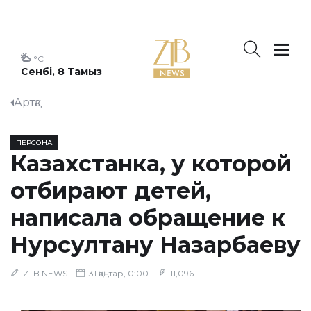
°C
Сенбі, 8 Тамыз
Артқа
ПЕРСОНА
Казахстанка, у которой
отбирают детей,
написала обращение к
Нурсултану Назарбаеву
ZTB NEWS
31 қаңтар, 0:00
11,096