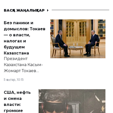
БАСҚА ЖАҢАЛЫҚТАР
Без паники и
домыслов: Токаев
— о власти,
налогах и
будущем
Казахстана
Президент
Казахстана Касым-
Жомарт Токаев
прокомментировал
5 қаңтар, 10:15
сразу несколько
актуальных тем —
США, нефть
от слухов о
и смена
политических
власти:
реформах до
громкие