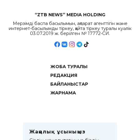
“ZTB NEWS” MEDIA HOLDING
Мерзімді баспа басылымын, ақпарат агенттігін және
интернет-басылымды тіркеу, қайта тіркеу туралы куәлік
03.07.2019 ж. берілген № 17772-СИ.
ЖОБА ТУРАЛЫ
РЕДАКЦИЯ
БАЙЛАНЫСТАР
ЖАРНАМА
Жаңалық ұсыныңыз