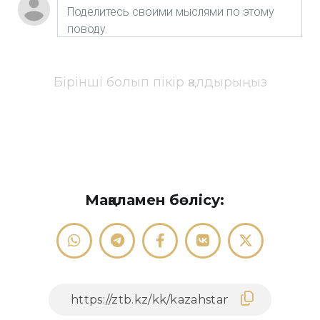
Бірінші болып пікір қалдырыңыз
Мақаламен бөлісу: