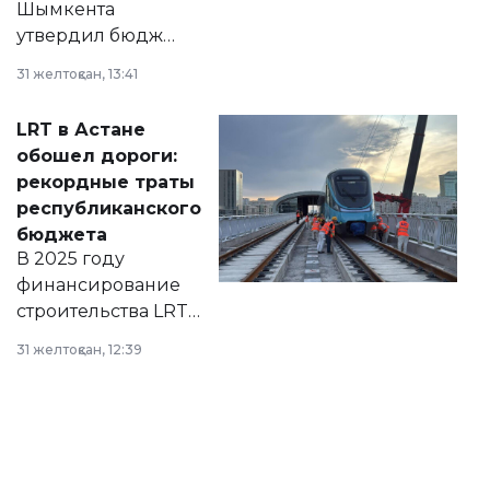
Шымкента
утвердил бюджет
города на 2026–
31 желтоқсан, 13:41
2028 годы.
Соответствующий
LRT в Астане
документ
обошел дороги:
появился в базе
рекордные траты
нормативных
республиканского
правовых актов и
бюджета
на сайте маслихат
В 2025 году
города.
финансирование
строительства LRT
в Астане из
31 желтоқсан, 12:39
республиканского
бюджета достигло
рекордных
объемов.