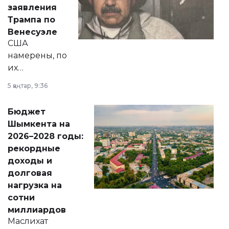
вопросов армии,
заявления
экономики и
Трампа по
личного здоровья.
Венесуэле
США
намерены, по
их
утверждению,
5 қаңтар, 9:36
принести
свободу
Бюджет
народу
Шымкента на
Венесуэлы.
2026–2028 годы:
рекордные
доходы и
долговая
нагрузка на
сотни
миллиардов
Маслихат