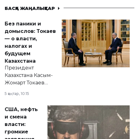
БАСҚА ЖАҢАЛЫҚТАР
Без паники и
домыслов: Токаев
— о власти,
налогах и
будущем
Казахстана
Президент
Казахстана Касым-
Жомарт Токаев
прокомментировал
5 қаңтар, 10:15
сразу несколько
актуальных тем —
США, нефть
от слухов о
и смена
политических
власти:
реформах до
громкие
вопросов армии,