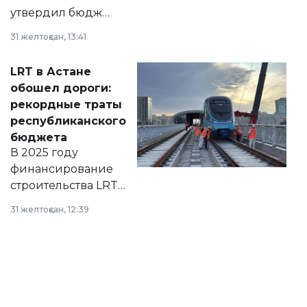
утвердил бюджет
города на 2026–
31 желтоқсан, 13:41
2028 годы.
Соответствующий
LRT в Астане
документ
обошел дороги:
появился в базе
рекордные траты
нормативных
республиканского
правовых актов и
бюджета
на сайте маслихат
В 2025 году
города.
финансирование
строительства LRT
в Астане из
31 желтоқсан, 12:39
республиканского
бюджета достигло
рекордных
объемов.