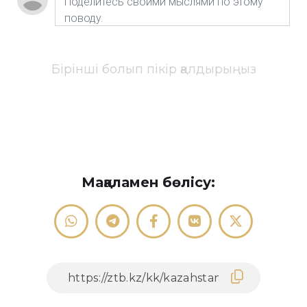
Бірінші болып пікір қалдырыңыз
Мақаламен бөлісу: