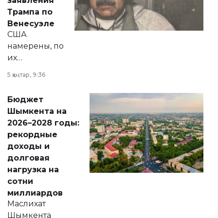
заявления
экономики и
Трампа по
личного здоровья.
Венесуэле
США
намерены, по
их
утверждению,
5 қаңтар, 9:36
принести
свободу
Бюджет
народу
Шымкента на
Венесуэлы.
2026–2028 годы:
рекордные
доходы и
долговая
нагрузка на
сотни
миллиардов
Маслихат
Шымкента