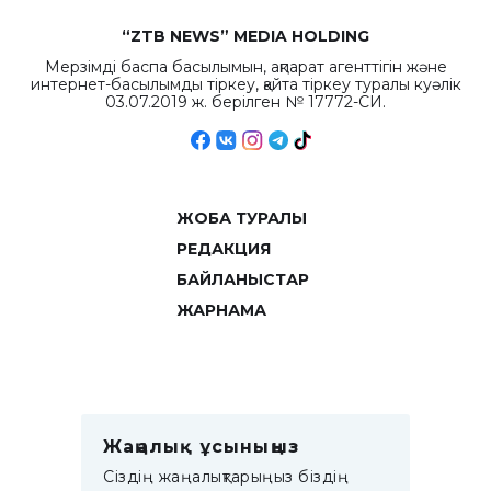
“ZTB NEWS” MEDIA HOLDING
Мерзімді баспа басылымын, ақпарат агенттігін және
интернет-басылымды тіркеу, қайта тіркеу туралы куәлік
03.07.2019 ж. берілген № 17772-СИ.
ЖОБА ТУРАЛЫ
РЕДАКЦИЯ
БАЙЛАНЫСТАР
ЖАРНАМА
Жаңалық ұсыныңыз
Сіздің жаңалықтарыңыз біздің