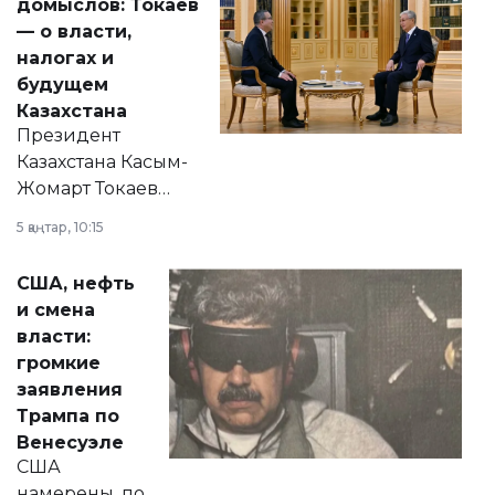
домыслов: Токаев
— о власти,
налогах и
будущем
Казахстана
Президент
Казахстана Касым-
Жомарт Токаев
прокомментировал
5 қаңтар, 10:15
сразу несколько
актуальных тем —
США, нефть
от слухов о
и смена
политических
власти:
реформах до
громкие
вопросов армии,
заявления
экономики и
Трампа по
личного здоровья.
Венесуэле
США
намерены, по