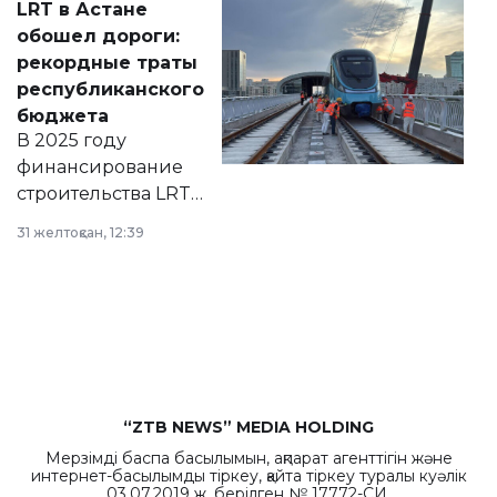
LRT в Астане
документ
обошел дороги:
появился в базе
рекордные траты
нормативных
республиканского
правовых актов и
бюджета
на сайте маслихат
В 2025 году
города.
финансирование
строительства LRT
в Астане из
31 желтоқсан, 12:39
республиканского
бюджета достигло
рекордных
объемов.
“ZTB NEWS” MEDIA HOLDING
Мерзімді баспа басылымын, ақпарат агенттігін және
интернет-басылымды тіркеу, қайта тіркеу туралы куәлік
03.07.2019 ж. берілген № 17772-СИ.