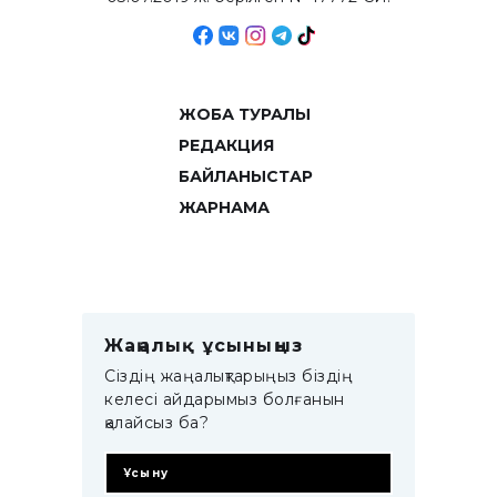
ЖОБА ТУРАЛЫ
РЕДАКЦИЯ
БАЙЛАНЫСТАР
ЖАРНАМА
Жаңалық ұсыныңыз
Сіздің жаңалықтарыңыз біздің
келесі айдарымыз болғанын
қалайсыз ба?
Ұсыну