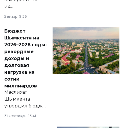
их
утверждению,
5 қаңтар, 9:36
принести
свободу
Бюджет
народу
Шымкента на
Венесуэлы.
2026–2028 годы:
рекордные
доходы и
долговая
нагрузка на
сотни
миллиардов
Маслихат
Шымкента
утвердил бюджет
города на 2026–
31 желтоқсан, 13:41
2028 годы.
Соответствующий