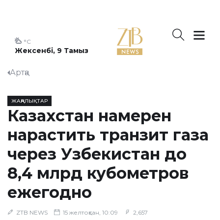
°C
Жексенбі, 9 Тамыз
Артқа
ЖАҢАЛЫҚТАР
Казахстан намерен
нарастить транзит газа
через Узбекистан до
8,4 млрд кубометров
ежегодно
ZTB NEWS
15 желтоқсан, 10:09
2,657