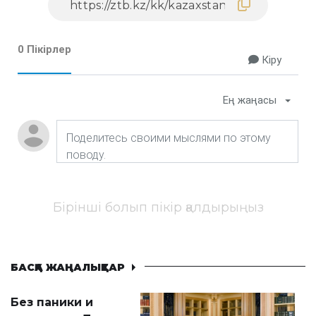
0 Пікірлер
Кіру
Ең жаңасы
Бірінші болып пікір қалдырыңыз
БАСҚА ЖАҢАЛЫҚТАР
Без паники и