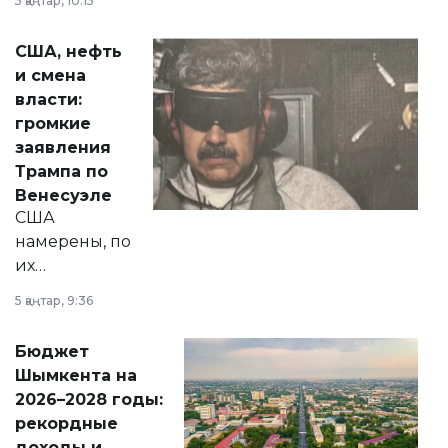
5 қаңтар, 10:15
сразу несколько
актуальных тем —
США, нефть
от слухов о
и смена
политических
власти:
реформах до
громкие
вопросов армии,
заявления
экономики и
Трампа по
личного здоровья.
Венесуэле
США
намерены, по
их
утверждению,
5 қаңтар, 9:36
принести
свободу
Бюджет
народу
Шымкента на
Венесуэлы.
2026–2028 годы:
рекордные
доходы и