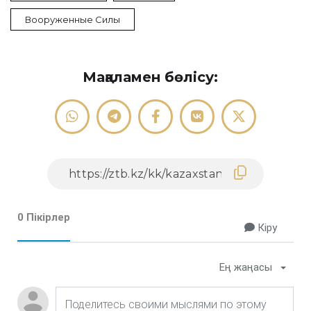
Вооруженные Силы
Мақаламен бөлісу:
0 Пікірлер
Кіру
Ең жаңасы