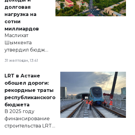
долговая
нагрузка на
сотни
миллиардов
Маслихат
Шымкента
утвердил бюджет
города на 2026–
31 желтоқсан, 13:41
2028 годы.
Соответствующий
LRT в Астане
документ
обошел дороги:
появился в базе
рекордные траты
нормативных
республиканского
правовых актов и
бюджета
на сайте маслихат
В 2025 году
города.
финансирование
строительства LRT
в Астане из