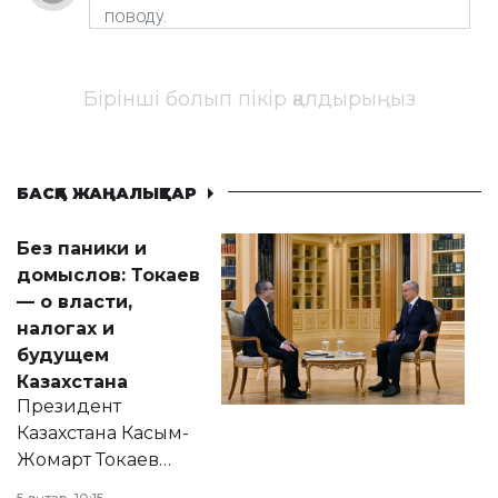
Бірінші болып пікір қалдырыңыз
БАСҚА ЖАҢАЛЫҚТАР
Без паники и
домыслов: Токаев
— о власти,
налогах и
будущем
Казахстана
Президент
Казахстана Касым-
Жомарт Токаев
прокомментировал