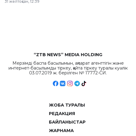
31 желтоқсан, 12:39
республиканского
бюджета достигло
рекордных
объемов.
“ZTB NEWS” MEDIA HOLDING
Мерзімді баспа басылымын, ақпарат агенттігін және
интернет-басылымды тіркеу, қайта тіркеу туралы куәлік
03.07.2019 ж. берілген № 17772-СИ.
ЖОБА ТУРАЛЫ
РЕДАКЦИЯ
БАЙЛАНЫСТАР
ЖАРНАМА