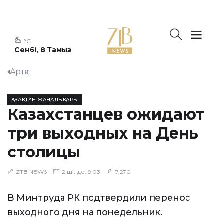
°C
Сенбі, 8 Тамыз
Артқа
ҚАЗАҚСТАН ЖАҢАЛЫҚТАРЫ
Казахстанцев ожидают
три выходных на День
столицы
ZTB NEWS
2 шілде, 9:03
7,270
В Минтруда РК подтвердили перенос
выходного дня на понедельник.