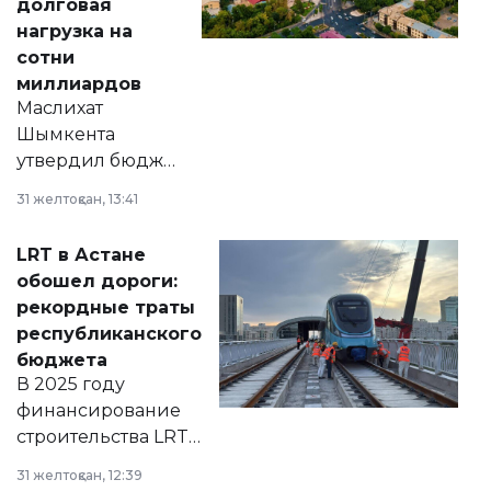
долговая
нагрузка на
сотни
миллиардов
Маслихат
Шымкента
утвердил бюджет
города на 2026–
31 желтоқсан, 13:41
2028 годы.
Соответствующий
LRT в Астане
документ
обошел дороги:
появился в базе
рекордные траты
нормативных
республиканского
правовых актов и
бюджета
на сайте маслихат
В 2025 году
города.
финансирование
строительства LRT
в Астане из
31 желтоқсан, 12:39
республиканского