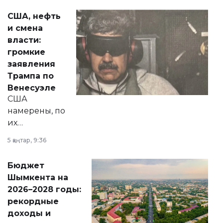
актуальных тем —
США, нефть
от слухов о
и смена
политических
власти:
реформах до
громкие
вопросов армии,
заявления
экономики и
Трампа по
личного здоровья.
Венесуэле
США
намерены, по
их
утверждению,
5 қаңтар, 9:36
принести
свободу
Бюджет
народу
Шымкента на
Венесуэлы.
2026–2028 годы:
рекордные
доходы и