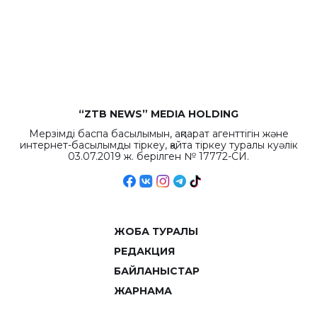
бюджета достигло
рекордных
объемов.
“ZTB NEWS” MEDIA HOLDING
Мерзімді баспа басылымын, ақпарат агенттігін және
интернет-басылымды тіркеу, қайта тіркеу туралы куәлік
03.07.2019 ж. берілген № 17772-СИ.
ЖОБА ТУРАЛЫ
РЕДАКЦИЯ
БАЙЛАНЫСТАР
ЖАРНАМА