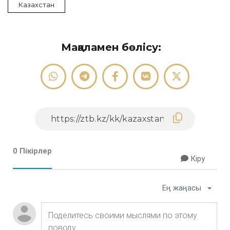
Казахстан
Мақаламен бөлісу:
0 Пікірлер
Кіру
Ең жаңасы