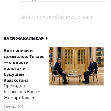
Бірінші болып пікір қалдырыңыз
БАСҚА ЖАҢАЛЫҚТАР
Без паники и
домыслов: Токаев
— о власти,
налогах и
будущем
Казахстана
Президент
Казахстана Касым-
Жомарт Токаев
прокомментировал
5 қаңтар, 10:15
сразу несколько