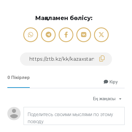
Мақаламен бөлісу:
0 Пікірлер
Кіру
Ең жаңасы