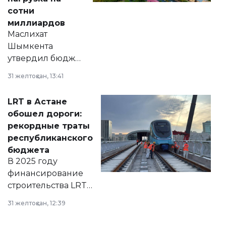
сотни
миллиардов
Маслихат
Шымкента
утвердил бюджет
города на 2026–
31 желтоқсан, 13:41
2028 годы.
Соответствующий
LRT в Астане
документ
обошел дороги:
появился в базе
рекордные траты
нормативных
республиканского
правовых актов и
бюджета
на сайте маслихат
В 2025 году
города.
финансирование
строительства LRT
в Астане из
31 желтоқсан, 12:39
республиканского
бюджета достигло