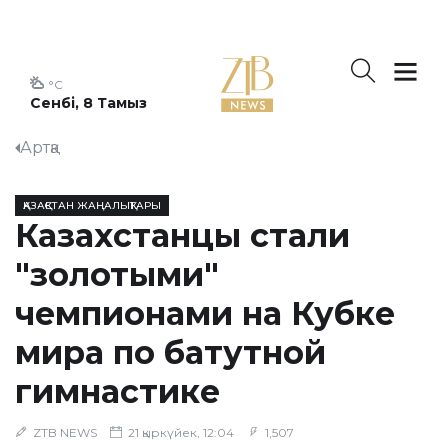
°C
Сенбі, 8 Тамыз
Артқа
ҚАЗАҚСТАН ЖАҢАЛЫҚТАРЫ
Казахстанцы стали
"золотыми"
чемпионами на Кубке
мира по батутной
гимнастике
ZTB NEWS
21 қыркүйек, 12:04
1,507