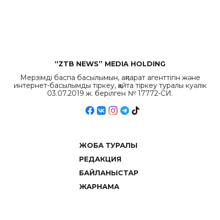
рекордных
объемов.
“ZTB NEWS” MEDIA HOLDING
Мерзімді баспа басылымын, ақпарат агенттігін және
интернет-басылымды тіркеу, қайта тіркеу туралы куәлік
03.07.2019 ж. берілген № 17772-СИ.
ЖОБА ТУРАЛЫ
РЕДАКЦИЯ
БАЙЛАНЫСТАР
ЖАРНАМА