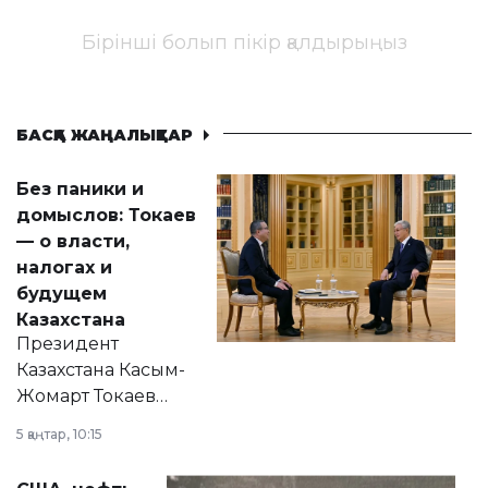
Бірінші болып пікір қалдырыңыз
БАСҚА ЖАҢАЛЫҚТАР
Без паники и
домыслов: Токаев
— о власти,
налогах и
будущем
Казахстана
Президент
Казахстана Касым-
Жомарт Токаев
прокомментировал
5 қаңтар, 10:15
сразу несколько
актуальных тем —