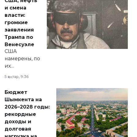
США, нефть
от слухов о
и смена
политических
власти:
реформах до
громкие
вопросов армии,
заявления
экономики и
Трампа по
личного здоровья.
Венесуэле
США
намерены, по
их
утверждению,
5 қаңтар, 9:36
принести
свободу
Бюджет
народу
Шымкента на
Венесуэлы.
2026–2028 годы:
рекордные
доходы и
долговая
нагрузка на