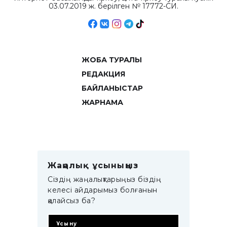
03.07.2019 ж. берілген № 17772-СИ.
ЖОБА ТУРАЛЫ
РЕДАКЦИЯ
БАЙЛАНЫСТАР
ЖАРНАМА
Жаңалық ұсыныңыз
Сіздің жаңалықтарыңыз біздің
келесі айдарымыз болғанын
қалайсыз ба?
Ұсыну