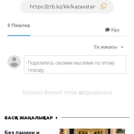
0 Пікірлер
Кіру
Ең жаңасы
Бірінші болып пікір қалдырыңыз
БАСҚА ЖАҢАЛЫҚТАР
Без паники и