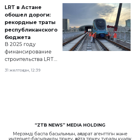
Соответствующий
LRT в Астане
документ
обошел дороги:
появился в базе
рекордные траты
нормативных
республиканского
правовых актов и
бюджета
на сайте маслихат
В 2025 году
города.
финансирование
строительства LRT
в Астане из
31 желтоқсан, 12:39
республиканского
бюджета достигло
рекордных
объемов.
“ZTB NEWS” MEDIA HOLDING
Мерзімді баспа басылымын, ақпарат агенттігін және
интернет-басылымды тіркеу, қайта тіркеу туралы куәлік