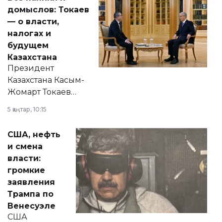
домыслов: Токаев
— о власти,
налогах и
будущем
Казахстана
Президент
Казахстана Касым-
Жомарт Токаев
прокомментировал
5 қаңтар, 10:15
сразу несколько
актуальных тем —
США, нефть
от слухов о
и смена
политических
власти:
реформах до
громкие
вопросов армии,
заявления
экономики и
Трампа по
личного здоровья.
Венесуэле
США