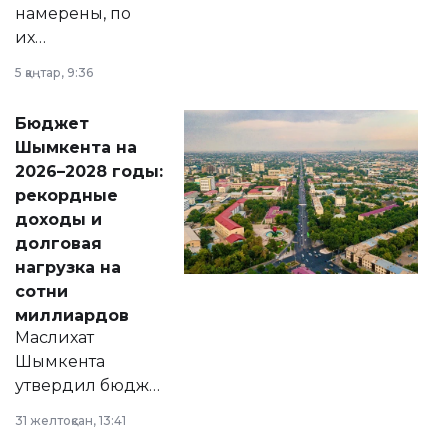
намерены, по
их
утверждению,
5 қаңтар, 9:36
принести
свободу
Бюджет
народу
Шымкента на
Венесуэлы.
2026–2028 годы:
рекордные
доходы и
долговая
нагрузка на
сотни
миллиардов
Маслихат
Шымкента
утвердил бюджет
города на 2026–
31 желтоқсан, 13:41
2028 годы.