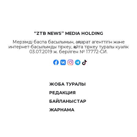
объемов.
“ZTB NEWS” MEDIA HOLDING
Мерзімді баспа басылымын, ақпарат агенттігін және
интернет-басылымды тіркеу, қайта тіркеу туралы куәлік
03.07.2019 ж. берілген № 17772-СИ.
ЖОБА ТУРАЛЫ
РЕДАКЦИЯ
БАЙЛАНЫСТАР
ЖАРНАМА