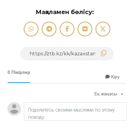
Мақаламен бөлісу:
0 Пікірлер
Кіру
Ең жаңасы