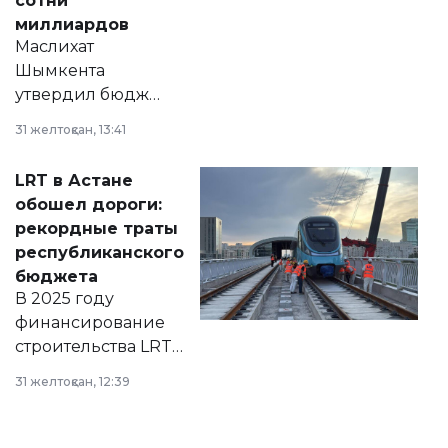
сотни
миллиардов
Маслихат
Шымкента
утвердил бюджет
города на 2026–
31 желтоқсан, 13:41
2028 годы.
Соответствующий
LRT в Астане
документ
обошел дороги:
появился в базе
рекордные траты
нормативных
республиканского
правовых актов и
бюджета
на сайте маслихат
В 2025 году
города.
финансирование
строительства LRT
в Астане из
31 желтоқсан, 12:39
республиканского
бюджета достигло
рекордных