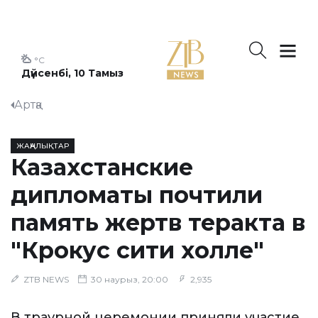
°C
Дүйсенбі, 10 Тамыз
Артқа
ЖАҢАЛЫҚТАР
Казахстанские
дипломаты почтили
память жертв теракта в
"Крокус сити холле"
ZTB NEWS
30 наурыз, 20:00
2,935
В траурной церемонии приняли участие