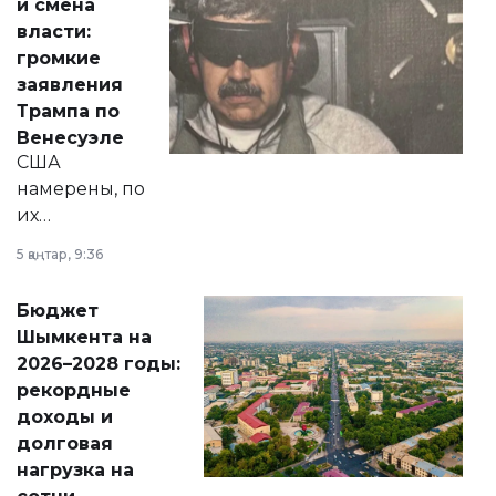
и смена
политических
власти:
реформах до
громкие
вопросов армии,
заявления
экономики и
Трампа по
личного здоровья.
Венесуэле
США
намерены, по
их
утверждению,
5 қаңтар, 9:36
принести
свободу
Бюджет
народу
Шымкента на
Венесуэлы.
2026–2028 годы:
рекордные
доходы и
долговая
нагрузка на