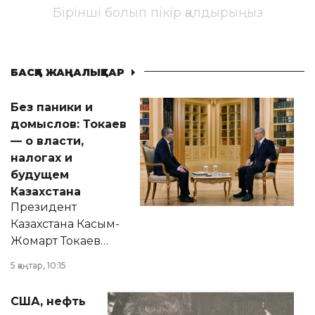
Бірінші болып пікір қалдырыңыз
БАСҚА ЖАҢАЛЫҚТАР
Без паники и
домыслов: Токаев
— о власти,
налогах и
будущем
Казахстана
Президент
Казахстана Касым-
Жомарт Токаев
прокомментировал
5 қаңтар, 10:15
сразу несколько
актуальных тем —
США, нефть
от слухов о