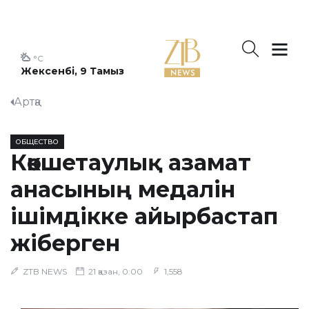
°C
Жексенбі, 9 Тамыз
Артқа
ОБЩЕСТВО
Көкшетаулық азамат
анасының медалін
ішімдікке айырбастап
жіберген
ZTB NEWS
21 қазан, 0:00
1,558