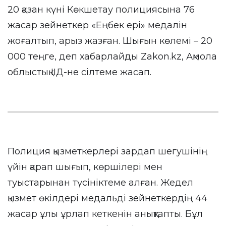
20 қазан күні Көкшетау полициясына 76
жасар зейнеткер «Еңбек ері» медалін
жоғалтып, арыз жазған. Шығын көлемі – 20
000 теңге, деп хабарлайды
Zakon.kz
, Ақмола
облыстық ІІД-не сілтеме жасап.
Полиция қызметкерлері зардап шегушінің
үйін қарап шығып, көршілері мен
туыстарынан түсініктеме алған. Жедел
қызмет өкілдері медальді зейнеткердің 44
жасар ұлы ұрлап кеткенін анықтапты. Бұл