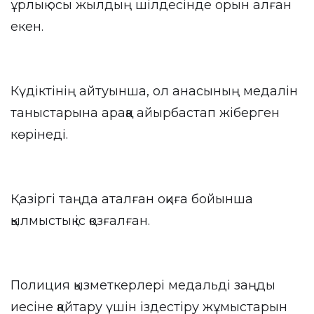
ұрлық осы жылдың шілдесінде орын алған
екен.
Күдіктінің айтуынша, ол анасының медалін
таныстарына араққа айырбастап жіберген
көрінеді.
Қазіргі таңда аталған оқиға бойынша
қылмыстық іс қозғалған.
Полиция қызметкерлері медальді заңды
иесіне қайтару үшін іздестіру жұмыстарын