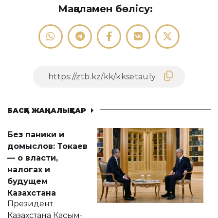
Мақаламен бөлісу:
БАСҚА ЖАҢАЛЫҚТАР
Без паники и
домыслов: Токаев
— о власти,
налогах и
будущем
Казахстана
Президент
Казахстана Касым-