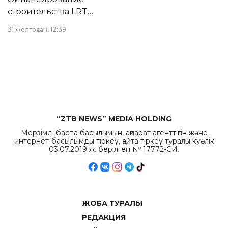
строительства LRT
в Астане из
31 желтоқсан, 12:39
республиканского
бюджета достигло
рекордных
объемов.
“ZTB NEWS” MEDIA HOLDING
Мерзімді баспа басылымын, ақпарат агенттігін және
интернет-басылымды тіркеу, қайта тіркеу туралы куәлік
03.07.2019 ж. берілген № 17772-СИ.
ЖОБА ТУРАЛЫ
РЕДАКЦИЯ