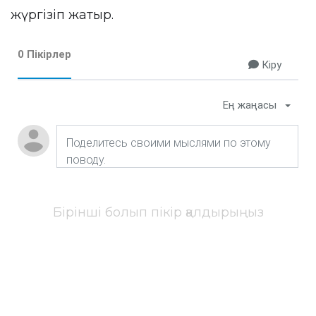
жүргізіп жатыр.
0 Пікірлер
Кіру
Ең жаңасы
Бірінші болып пікір қалдырыңыз