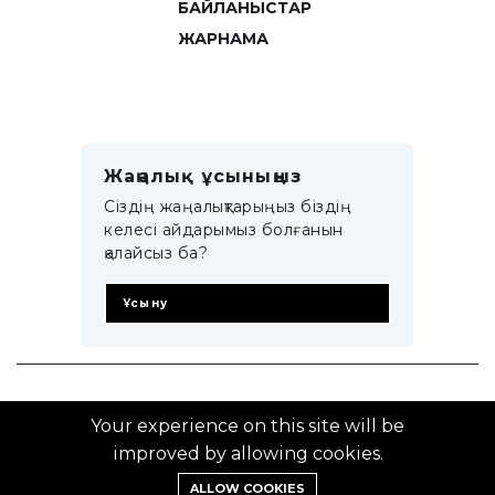
БАЙЛАНЫСТАР
ЖАРНАМА
Жаңалық ұсыныңыз
Сіздің жаңалықтарыңыз біздің
келесі айдарымыз болғанын
қалайсыз ба?
Ұсыну
© 2014–2025 ZTB.KZ
Your experience on this site will be
improved by allowing cookies.
ALLOW COOKIES