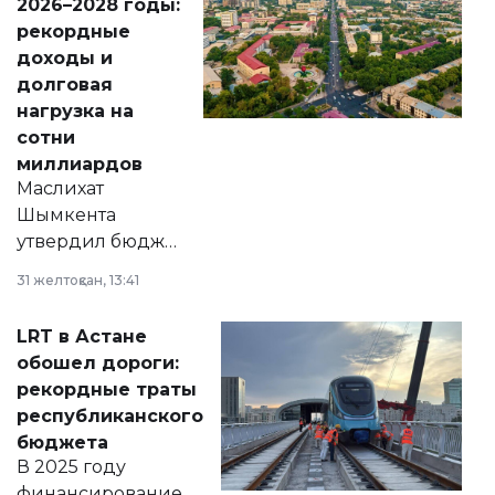
2026–2028 годы:
рекордные
доходы и
долговая
нагрузка на
сотни
миллиардов
Маслихат
Шымкента
утвердил бюджет
города на 2026–
31 желтоқсан, 13:41
2028 годы.
Соответствующий
LRT в Астане
документ
обошел дороги:
появился в базе
рекордные траты
нормативных
республиканского
правовых актов и
бюджета
на сайте маслихат
В 2025 году
города.
финансирование