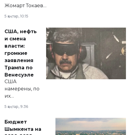
Жомарт Токаев
прокомментировал
5 қаңтар, 10:15
сразу несколько
актуальных тем —
США, нефть
от слухов о
и смена
политических
власти:
реформах до
громкие
вопросов армии,
заявления
экономики и
Трампа по
личного здоровья.
Венесуэле
США
намерены, по
их
утверждению,
5 қаңтар, 9:36
принести
свободу
Бюджет
народу
Шымкента на
Венесуэлы.