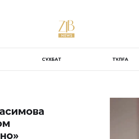
СҰХБАТ
ТҰЛҒА
Масимова
ом
но»