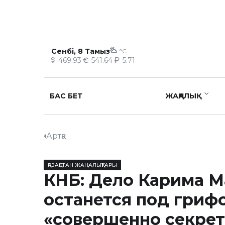
Сенбі, 8 Тамыз
°C
469.93
541.64
5.71
БАС БЕТ
ЖАҢАЛЫҚ
Артқа
ҚАЗАҚСТАН ЖАҢАЛЫҚТАРЫ
КНБ: Дело Карима 
останется под гриф
«совершенно секрет