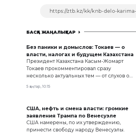
БАСҚА ЖАҢАЛЫҚТАР
Без паники и домыслов: Токаев — о
власти, налогах и будущем Казахстана
Президент Казахстана Касым-Жомарт
Токаев прокомментировал сразу
несколько актуальных тем — от слухов о
политических реформах до вопросов
5 қаңтар, 10:15
армии, экономики и личного здоровья.
США, нефть и смена власти: громкие
заявления Трампа по Венесуэле
США намерены, по их утверждению,
принести свободу народу Венесуэлы.