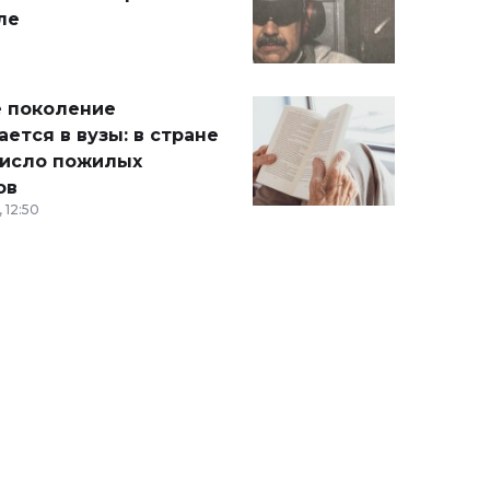
ле
 поколение
ется в вузы: в стране
число пожилых
ов
 12:50