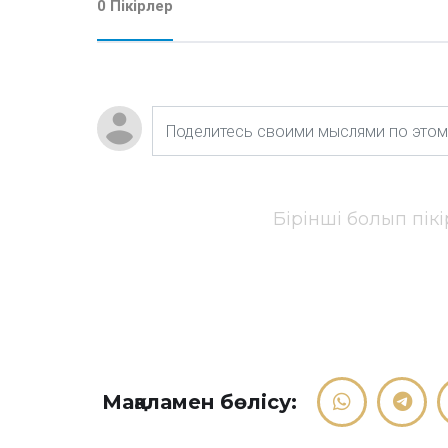
0 Пікірлер
Бірінші болып пік
Мақаламен бөлісу: