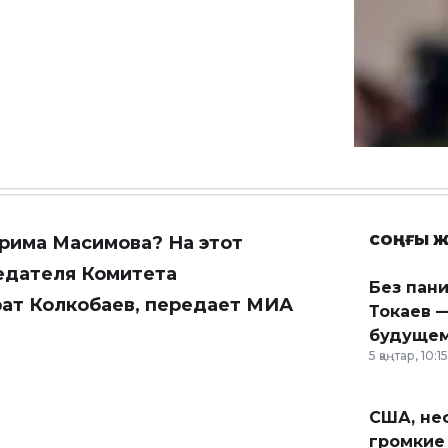
СОҢҒЫ Ж
рима Масимова? На этот
едателя Комитета
Без пан
ат Колкобаев, передает МИА
Токаев —
будущем
5 қаңтар, 10:15
США, неф
громкие