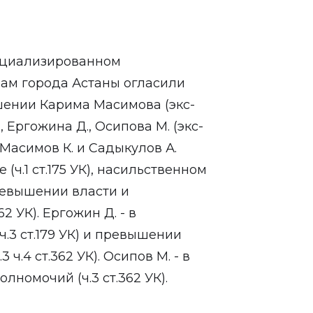
пециализированном
ам города Астаны огласили
шении Карима Масимова (экс-
 Ергожина Д., Осипова М. (экс-
Масимов К. и Садыкулов А.
(ч.1 ст.175 УК), насильственном
 превышении власти и
2 УК). Ергожин Д. - в
ч.3 ст.179 УК) и превышении
ч.4 ст.362 УК). Осипов М. - в
номочий (ч.3 ст.362 УК).