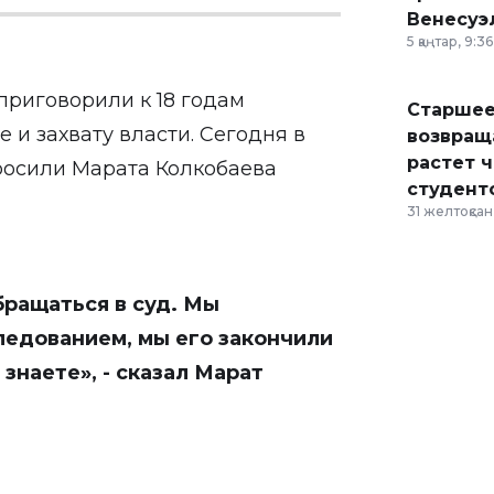
Венесуэ
5 қаңтар, 9:36
приговорили к 18 годам
Старшее
 и захвату власти. Сегодня в
возвраща
растет 
осили Марата Колкобаева
студент
31 желтоқсан,
бращаться в суд. Мы
едованием, мы его закончили
 знаете», - сказал Марат