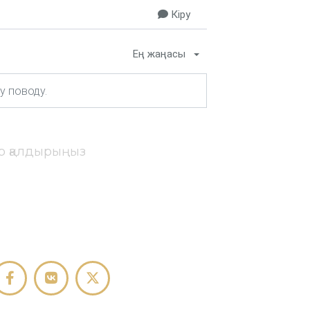
Кіру
Ең жаңасы
ір қалдырыңыз