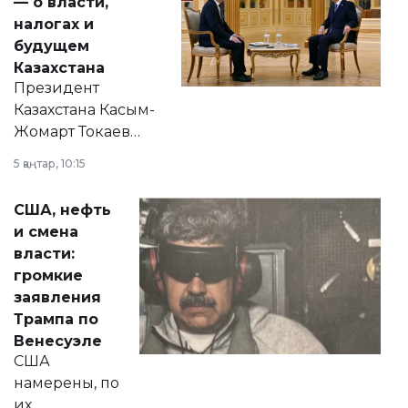
— о власти,
налогах и
будущем
Казахстана
Президент
Казахстана Касым-
Жомарт Токаев
прокомментировал
5 қаңтар, 10:15
сразу несколько
актуальных тем —
США, нефть
от слухов о
и смена
политических
власти:
реформах до
громкие
вопросов армии,
заявления
экономики и
Трампа по
личного здоровья.
Венесуэле
США
намерены, по
их