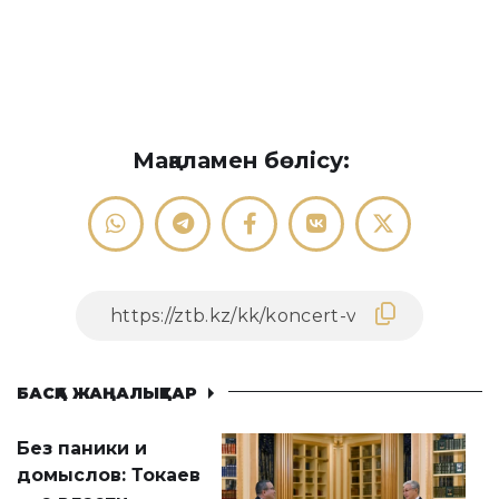
Мақаламен бөлісу:
БАСҚА ЖАҢАЛЫҚТАР
Без паники и
домыслов: Токаев