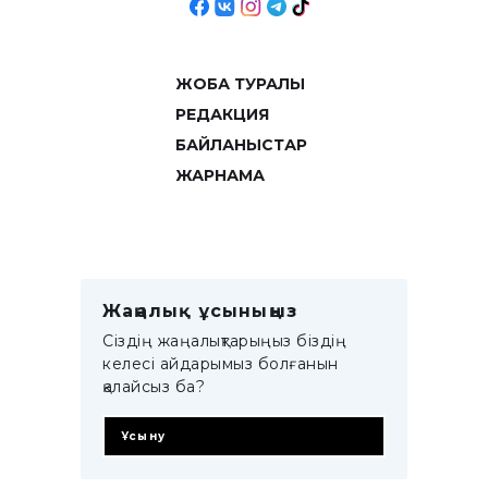
ЖОБА ТУРАЛЫ
РЕДАКЦИЯ
БАЙЛАНЫСТАР
ЖАРНАМА
Жаңалық ұсыныңыз
Сіздің жаңалықтарыңыз біздің
келесі айдарымыз болғанын
қалайсыз ба?
Ұсыну