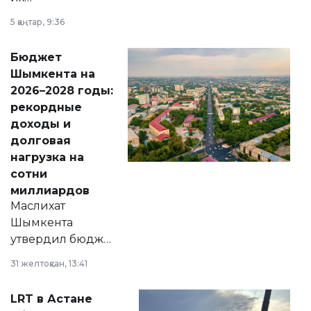
утверждению,
5 қаңтар, 9:36
принести
свободу
Бюджет
народу
Шымкента на
Венесуэлы.
2026–2028 годы:
рекордные
доходы и
долговая
нагрузка на
сотни
миллиардов
Маслихат
Шымкента
утвердил бюджет
города на 2026–
31 желтоқсан, 13:41
2028 годы.
Соответствующий
LRT в Астане
документ