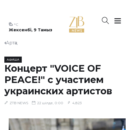
°C
Жексенбі, 9 Тамыз
Артқа
АФИША
Концерт "VOICE OF
PEACE!" с участием
украинских артистов
ZTB NEWS
22 шілде, 0:00
4,823