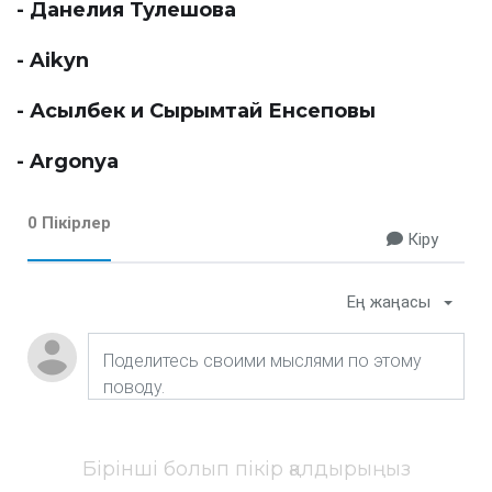
- Данелия Тулешова
- Aikyn
- Асылбек и Сырымтай Енсеповы
- Argonya
0 Пікірлер
Кіру
Ең жаңасы
Бірінші болып пікір қалдырыңыз