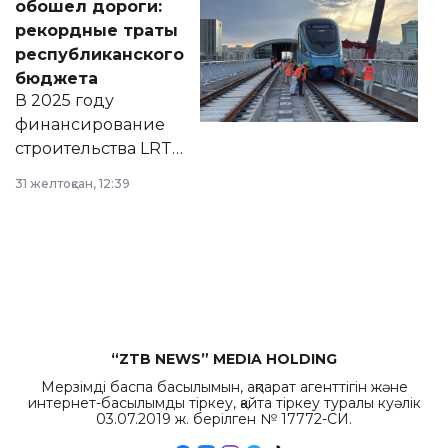
обошел дороги:
появился в базе
рекордные траты
нормативных
республиканского
правовых актов и
бюджета
на сайте маслихат
В 2025 году
города.
финансирование
строительства LRT
в Астане из
31 желтоқсан, 12:39
республиканского
бюджета достигло
рекордных
объемов.
“ZTB NEWS” MEDIA HOLDING
Мерзімді баспа басылымын, ақпарат агенттігін және
интернет-басылымды тіркеу, қайта тіркеу туралы куәлік
03.07.2019 ж. берілген № 17772-СИ.