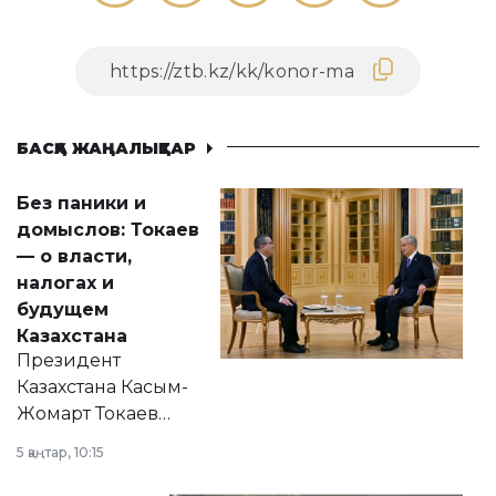
БАСҚА ЖАҢАЛЫҚТАР
Без паники и
домыслов: Токаев
— о власти,
налогах и
будущем
Казахстана
Президент
Казахстана Касым-
Жомарт Токаев
прокомментировал
5 қаңтар, 10:15
сразу несколько
актуальных тем —