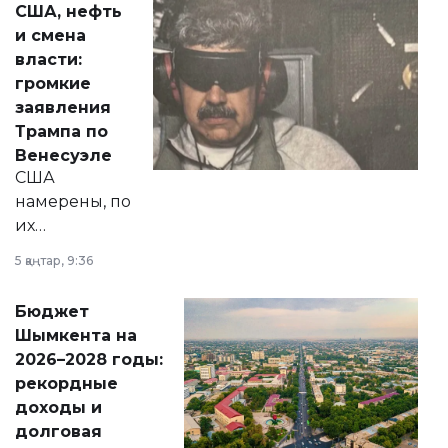
США, нефть
от слухов о
и смена
политических
власти:
реформах до
громкие
вопросов армии,
заявления
экономики и
Трампа по
личного здоровья.
Венесуэле
США
намерены, по
их
утверждению,
5 қаңтар, 9:36
принести
свободу
Бюджет
народу
Шымкента на
Венесуэлы.
2026–2028 годы:
рекордные
доходы и
долговая