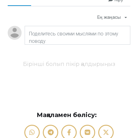
Ең жаңасы
Бірінші болып пікір қалдырыңыз
Мақаламен бөлісу: