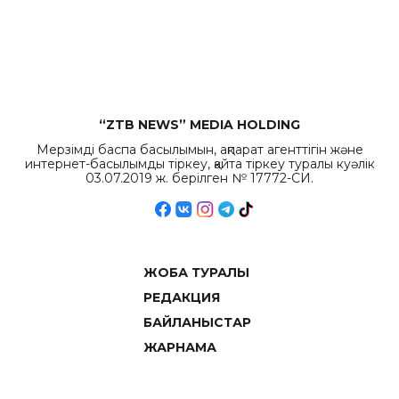
бюджета достигло
рекордных
объемов.
“ZTB NEWS” MEDIA HOLDING
Мерзімді баспа басылымын, ақпарат агенттігін және
интернет-басылымды тіркеу, қайта тіркеу туралы куәлік
03.07.2019 ж. берілген № 17772-СИ.
ЖОБА ТУРАЛЫ
РЕДАКЦИЯ
БАЙЛАНЫСТАР
ЖАРНАМА