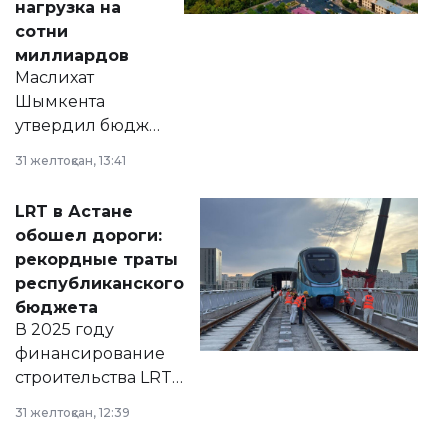
нагрузка на
сотни
миллиардов
Маслихат
Шымкента
утвердил бюджет
города на 2026–
31 желтоқсан, 13:41
2028 годы.
Соответствующий
LRT в Астане
документ
обошел дороги:
появился в базе
рекордные траты
нормативных
республиканского
правовых актов и
бюджета
на сайте маслихат
В 2025 году
города.
финансирование
строительства LRT
в Астане из
31 желтоқсан, 12:39
республиканского