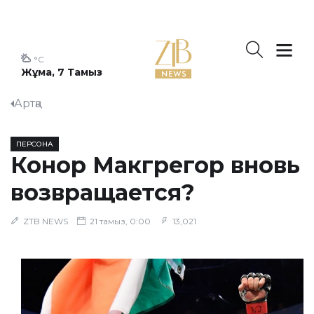
°C
Жұма, 7 Тамыз
Артқа
ПЕРСОНА
Конор Макгрегор вновь
возвращается?
ZTB NEWS
21 тамыз, 0:00
13,021