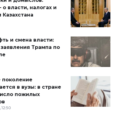
ики и домыслов:
 о власти, налогах и
 Казахстана
ть и смена власти:
 заявления Трампа по
ле
 поколение
ется в вузы: в стране
число пожилых
ов
 12:50