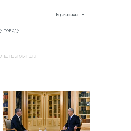
Ең жаңасы
ір қалдырыңыз