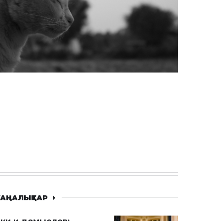
АҢАЛЫҚТАР