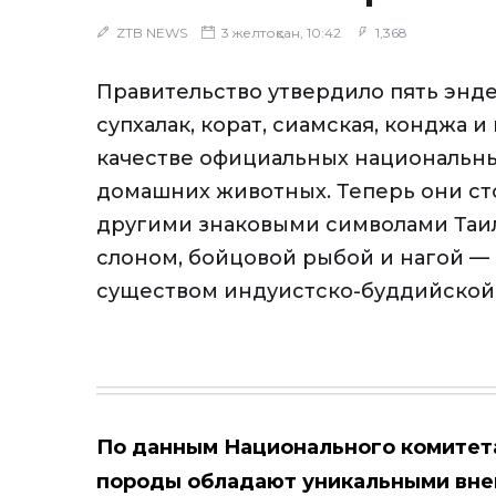
ZTB NEWS
3 желтоқсан, 10:42
1,368
Правительство утвердило пять энд
супхалак, корат, сиамская, конджа и
качестве официальных национальн
домашних животных. Теперь они сто
другими знаковыми символами Таил
слоном, бойцовой рыбой и нагой 
существом индуистско-буддийской
По данным Национального комитета
породы обладают уникальными вне