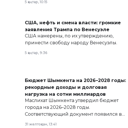
5 қаңтар, 10:15
армии, экономики и личного здоровья.
США, нефть и смена власти: громкие
заявления Трампа по Венесуэле
США намерены, по их утверждению,
принести свободу народу Венесуэлы.
5 қаңтар, 9:36
Бюджет Шымкента на 2026–2028 годы:
рекордные доходы и долговая
нагрузка на сотни миллиардов
Маслихат Шымкента утвердил бюджет
города на 2026–2028 годы.
Соответствующий документ появился в
базе нормативных правовых актов и на
31 желтоқсан, 13:41
сайте маслихат города.