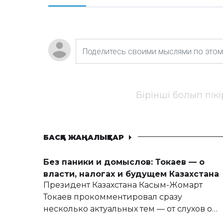
Бірінші болып пік
БАСҚА ЖАҢАЛЫҚТАР
Без паники и домыслов: Токаев — о
власти, налогах и будущем Казахстана
Президент Казахстана Касым-Жомарт
Токаев прокомментировал сразу
несколько актуальных тем — от слухов о
политических реформах до вопросов