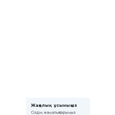
Жаңалық ұсыныңыз
Сіздің жаңалықтарыңыз