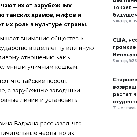
Без пан
ичают их от зарубежных
Токаев —
ю тайских храмов, мифов и
будущем
5 қаңтар, 10:15
т их роль в культуре страны.
вышает внимание общества к
США, неф
громкие
сударство выделяет ту или иную
Венесуэ
тливому отношению как к
5 қаңтар, 9:36
исленным уличным кошкам.
Старшее
ся, что тайские породы
возвраща
, а зарубежные заводчики
растет 
ровные линии и установить
студент
31 желтоқсан,
ича Вадхана рассказал, что
личительные черты, но их