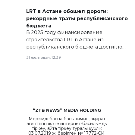
LRT в Астане обошел дороги:
рекордные траты республиканского
бюджета
В 2025 году финансирование
строительства LRT в Астане из
республиканского бюджета достигло
рекордных объемов.
31 желтоқсан, 12:39
“ZTB NEWS” MEDIA HOLDING
Мерзімді баспа басылымын, ақпарат
агенттігін және интернет-басылымды
тіркеу, қайта тіркеу туралы куәлік
03.07.2019 ж. берілген № 17772-СИ.