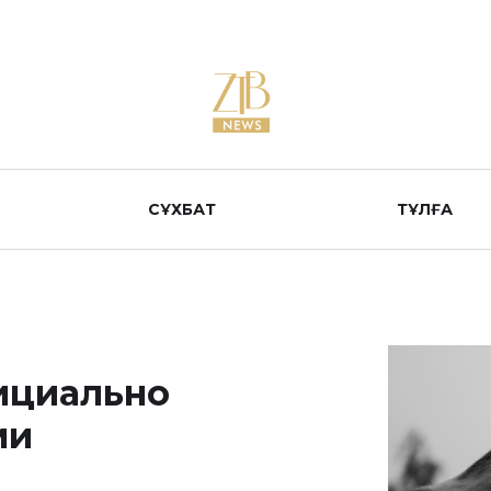
СҰХБАТ
ТҰЛҒА
ициально
ми