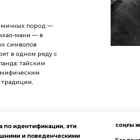
емичных пород —
 кхао-мани — в
ых символов
ят в одном ряду с
анда: тайским
— мифическим
 традиции.
СОҢҒЫ Ж
 по идентификации, эти
шними и поведенческими