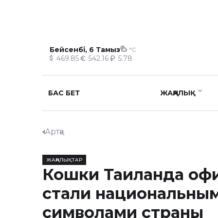
Бейсенбі, 6 Тамыз
°C
469.85
542.16
5.78
БАС БЕТ
ЖАҢАЛЫҚ
Артқа
ЖАҢАЛЫҚТАР
Кошки Таиланда оф
стали национальны
символами страны