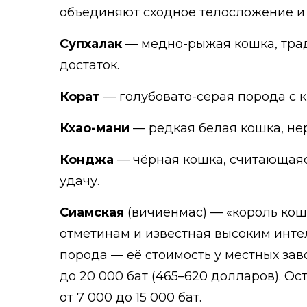
объединяют сходное телосложение и 
Супхалак
— медно-рыжая кошка, тр
достаток.
Корат
— голубовато-серая порода с 
Кхао-мани
— редкая белая кошка, нер
Конджа
— чёрная кошка, считающая
удачу.
Сиамская
(вичиенмас) — «король кош
отметинам и известная высоким инте
порода — её стоимость у местных зав
до 20 000 бат (465–620 долларов). О
от 7 000 до 15 000 бат.