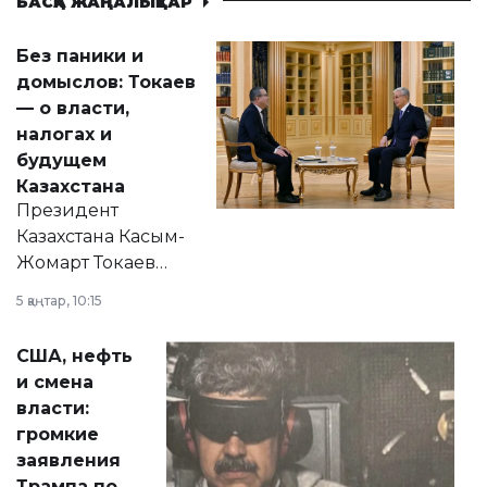
БАСҚА ЖАҢАЛЫҚТАР
Без паники и
домыслов: Токаев
— о власти,
налогах и
будущем
Казахстана
Президент
Казахстана Касым-
Жомарт Токаев
прокомментировал
5 қаңтар, 10:15
сразу несколько
актуальных тем —
США, нефть
от слухов о
и смена
политических
власти:
реформах до
громкие
вопросов армии,
заявления
экономики и
Трампа по