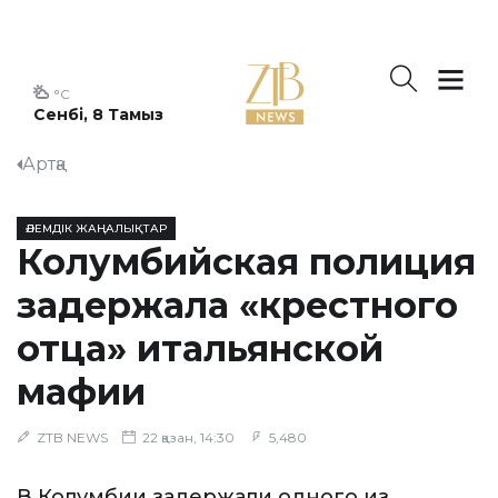
°C
Сенбі, 8 Тамыз
Артқа
ӘЛЕМДІК ЖАҢАЛЫҚТАР
Колумбийская полиция
задержала «крестного
отца» итальянской
мафии
ZTB NEWS
22 қазан, 14:30
5,480
В Колумбии задержали одного из