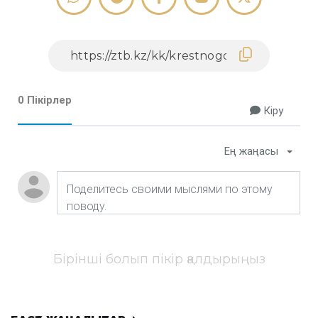
0 Пікірлер
Кіру
Ең жаңасы
Бірінші болып пікір қалдырыңыз