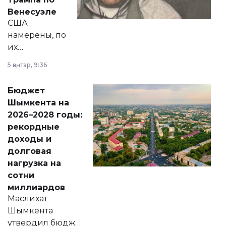
личного здоровья.
Венесуэле
США
намерены, по
их
утверждению,
5 қаңтар, 9:36
принести
свободу
Бюджет
народу
Шымкента на
Венесуэлы.
2026–2028 годы:
рекордные
доходы и
долговая
нагрузка на
сотни
миллиардов
Маслихат
Шымкента
утвердил бюджет