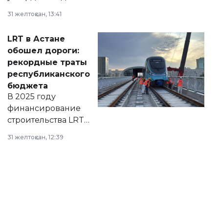
города на 2026–
31 желтоқсан, 13:41
2028 годы.
Соответствующий
LRT в Астане
документ
обошел дороги:
появился в базе
рекордные траты
нормативных
республиканского
правовых актов и
бюджета
на сайте маслихат
В 2025 году
города.
финансирование
строительства LRT
в Астане из
31 желтоқсан, 12:39
республиканского
бюджета достигло
рекордных
объемов.