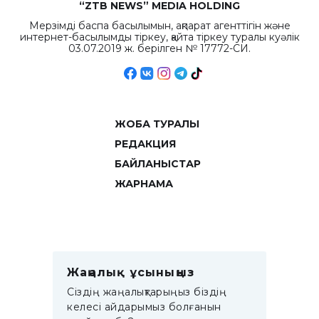
“ZTB NEWS” MEDIA HOLDING
Мерзімді баспа басылымын, ақпарат агенттігін және
интернет-басылымды тіркеу, қайта тіркеу туралы куәлік
03.07.2019 ж. берілген № 17772-СИ.
ЖОБА ТУРАЛЫ
РЕДАКЦИЯ
БАЙЛАНЫСТАР
ЖАРНАМА
Жаңалық ұсыныңыз
Сіздің жаңалықтарыңыз біздің
келесі айдарымыз болғанын