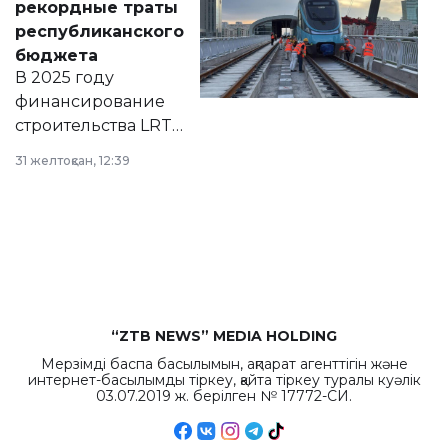
рекордные траты
нормативных
республиканского
правовых актов и
бюджета
на сайте маслихат
В 2025 году
города.
финансирование
строительства LRT
в Астане из
31 желтоқсан, 12:39
республиканского
бюджета достигло
рекордных
объемов.
“ZTB NEWS” MEDIA HOLDING
Мерзімді баспа басылымын, ақпарат агенттігін және
интернет-басылымды тіркеу, қайта тіркеу туралы куәлік
03.07.2019 ж. берілген № 17772-СИ.