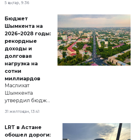
5 қаңтар, 9:36
принести
свободу
Бюджет
народу
Шымкента на
Венесуэлы.
2026–2028 годы:
рекордные
доходы и
долговая
нагрузка на
сотни
миллиардов
Маслихат
Шымкента
утвердил бюджет
города на 2026–
31 желтоқсан, 13:41
2028 годы.
Соответствующий
LRT в Астане
документ
обошел дороги:
появился в базе