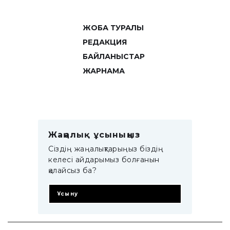
ЖОБА ТУРАЛЫ
РЕДАКЦИЯ
БАЙЛАНЫСТАР
ЖАРНАМА
Жаңалық ұсыныңыз
Сіздің жаңалықтарыңыз біздің
келесі айдарымыз болғанын
қалайсыз ба?
Ұсыну