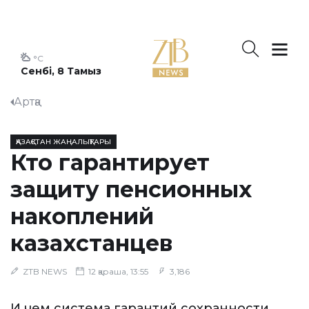
°C
Сенбі, 8 Тамыз
Артқа
ҚАЗАҚСТАН ЖАҢАЛЫҚТАРЫ
Кто гарантирует
защиту пенсионных
накоплений
казахстанцев
ZTB NEWS
12 қараша, 13:55
3,186
И чем система гарантий сохранности