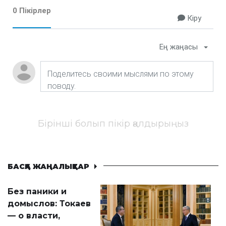
0 Пікірлер
Кіру
Ең жаңасы
Бірінші болып пікір қалдырыңыз
БАСҚА ЖАҢАЛЫҚТАР
Без паники и
домыслов: Токаев
— о власти,