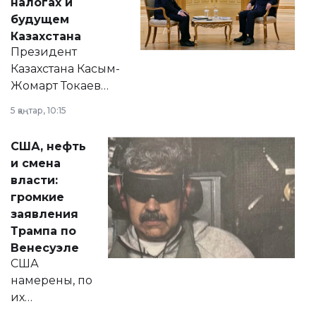
налогах и
будущем
Казахстана
Президент
Казахстана Касым-
Жомарт Токаев
прокомментировал
5 қаңтар, 10:15
сразу несколько
актуальных тем —
США, нефть
от слухов о
и смена
политических
власти:
реформах до
громкие
вопросов армии,
заявления
экономики и
Трампа по
личного здоровья.
Венесуэле
США
намерены, по
их
утверждению,